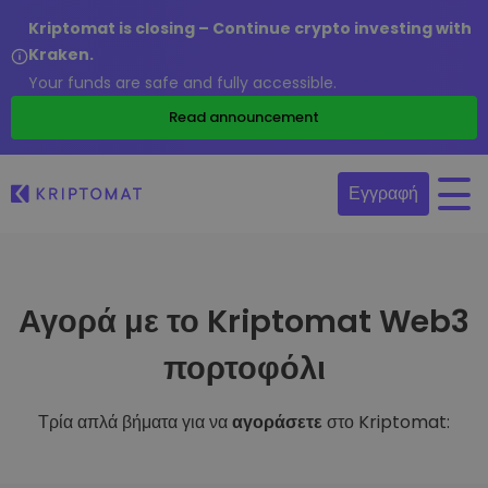
Kriptomat is closing – Continue crypto investing with
Kraken.
Your funds are safe and fully accessible.
Read announcement
Εγγραφή
Αγορά με το Kriptomat Web3
πορτοφόλι
Τρία απλά βήματα για να
αγοράσετε
στο Kriptomat: