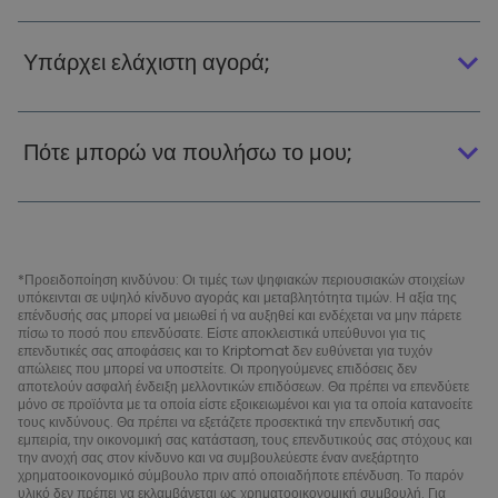
Υπάρχει ελάχιστη αγορά;
Πότε μπορώ να πουλήσω το μου;
*Προειδοποίηση κινδύνου: Οι τιμές των ψηφιακών περιουσιακών στοιχείων
υπόκεινται σε υψηλό κίνδυνο αγοράς και μεταβλητότητα τιμών. Η αξία της
επένδυσής σας μπορεί να μειωθεί ή να αυξηθεί και ενδέχεται να μην πάρετε
πίσω το ποσό που επενδύσατε. Είστε αποκλειστικά υπεύθυνοι για τις
επενδυτικές σας αποφάσεις και το Kriptomat δεν ευθύνεται για τυχόν
απώλειες που μπορεί να υποστείτε. Οι προηγούμενες επιδόσεις δεν
αποτελούν ασφαλή ένδειξη μελλοντικών επιδόσεων. Θα πρέπει να επενδύετε
μόνο σε προϊόντα με τα οποία είστε εξοικειωμένοι και για τα οποία κατανοείτε
τους κινδύνους. Θα πρέπει να εξετάζετε προσεκτικά την επενδυτική σας
εμπειρία, την οικονομική σας κατάσταση, τους επενδυτικούς σας στόχους και
την ανοχή σας στον κίνδυνο και να συμβουλεύεστε έναν ανεξάρτητο
χρηματοοικονομικό σύμβουλο πριν από οποιαδήποτε επένδυση. Το παρόν
υλικό δεν πρέπει να εκλαμβάνεται ως χρηματοοικονομική συμβουλή. Για