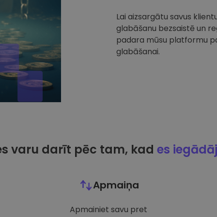
Lai aizsargātu savus klien
glabāšanu bezsaistē un reg
padara mūsu platformu par
glabāšanai.
es varu darīt pēc tam, kad
es iegādā
Apmaiņa
Apmainiet savu pret