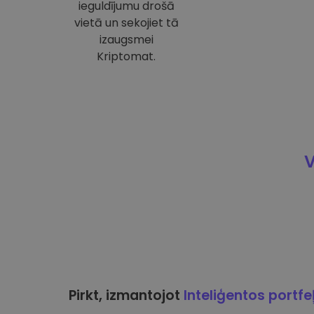
ieguldījumu drošā
vietā un sekojiet tā
izaugsmei
Kriptomat.
V
Pirkt, izmantojot
Inteliģentos portfe