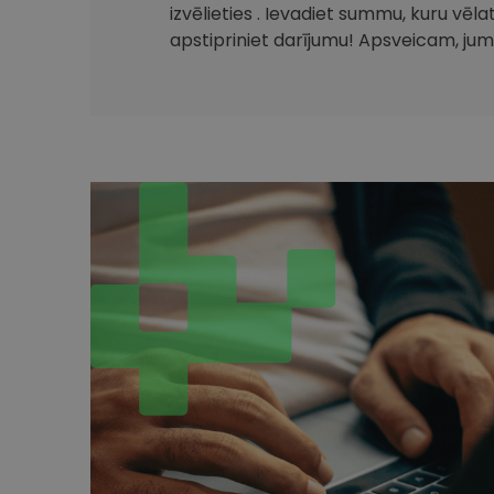
izvēlieties . Ievadiet summu, kuru vēla
apstipriniet darījumu! Apsveicam, jum