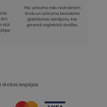
Pēc pirkuma mēs nodrošinām
āršu
drošu un uzticamu bezsaistes
 ātri
glabāšanas risinājumu, kas
 kļūt
garantē saglabātā drošību.
āfijas
i drošas iespējas: