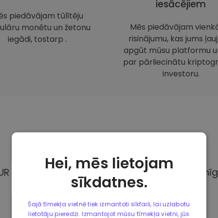
iesācējiem
s piedāvājam tūlītēju
Mēs piedāvājam vienk
ulāru monētu un žetonu
risinājumu, kas jums ļauj
iegādi, tostarp .
apgūt mūsu platformu un
par pārliecinātu kriptogr
investoru.
Maksājuma
metodes
Hei, mēs lietojam
UR Kriptomat, Jums ir pieejamas dažādas pilnīg
sīkdatnes.
Šajā tīmekļa vietnē tiek izmantoti sīkfaili, lai uzlabotu
lietotāju pieredzi. Izmantojot mūsu tīmekļa vietni, jūs