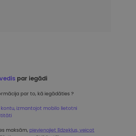
ļvedis
par iegādi
rmācija par to, kā iegādāties ?
 kontu, izmantojot mobilo lietotni
itāti
artes maksām,
pievienojiet līdzekļus, veicot