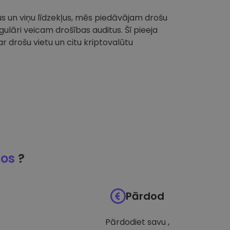
tus un viņu līdzekļus, mēs piedāvājam drošu
ulāri veicam drošības auditus. Šī pieeja
 drošu vietu un citu kriptovalūtu
jos
?
Pārdod
Pārdodiet savu ,