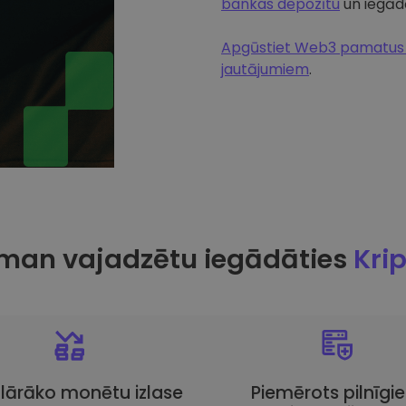
bankas depozītu
un iegādā
Apgūstiet Web3 pamatus u
jautājumiem
.
man vajadzētu iegādāties
Kri
lārāko monētu izlase
Piemērots pilnīgi