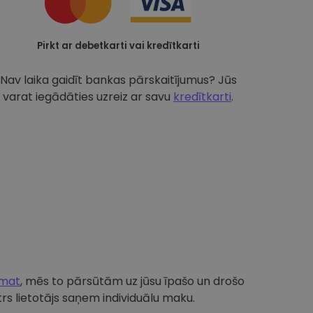
Pirkt ar debetkarti vai kredītkarti
Nav laika gaidīt bankas pārskaitījumus? Jūs
varat iegādāties uzreiz ar savu
kredītkarti
.
omat
, mēs to pārsūtām uz jūsu īpašo un drošo
s lietotājs saņem individuālu maku.