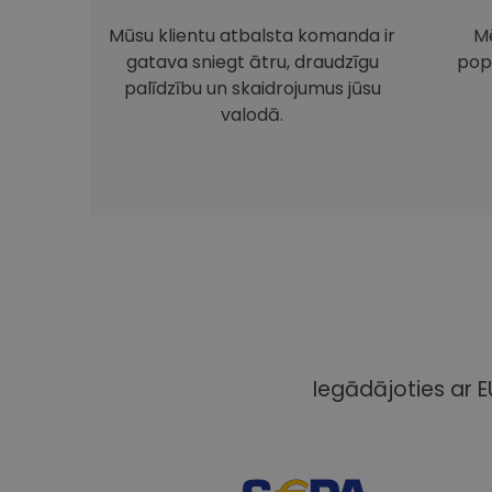
Mūsu klientu atbalsta komanda ir
Mē
gatava sniegt ātru, draudzīgu
pop
palīdzību un skaidrojumus jūsu
valodā.
Iegādājoties ar E