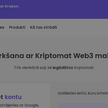
 ar Kraken.
es
Produkti
Kā tas strādā
KriptoEarn
Brīdin
irkšana ar Kriptomat Web3 ma
Pievienotie
Nopelniet atlīdzību par savu
Jūsu iec
Kriptomat pievienotie žetoni
kriptovalūtu
atjaunin
Trīs vienkārši soļi, lai
iegādātos
Kriptomat:
 būtu nopircis 100 €
Seifs
Aktīvi
bā…
ru
Uzkrājiet kriptovalūtu nākotnei
Atklājiet
en vērtība būtu
Portfeļ
Atkārtotie pirkumi
Viedas a
Regulāri plānotie ieguldījumi (DCA)
veiktspēj
Izvēlieties ierīci, kuru izman
et
kontu
istrējieties ar Google,
lūtu