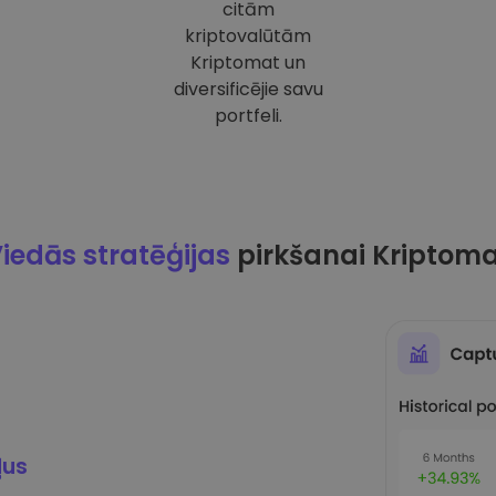
citām
kriptovalūtām
Kriptomat un
diversificējie savu
portfeli.
iedās stratēģijas
pirkšanai Kriptom
ļus