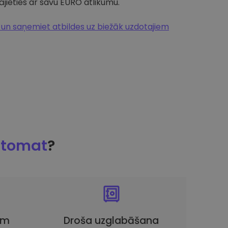
jieties ar savu EURO atlikumu.
n saņemiet atbildes uz biežāk uzdotajiem
ptomat
?
em
Droša uzglabāšana