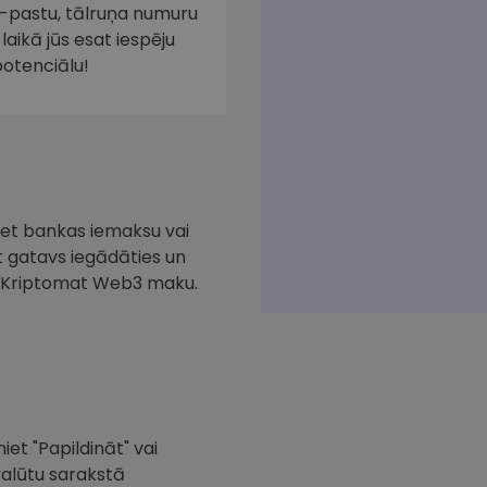
e-pastu, tālruņa numuru
laikā jūs esat iespēju
potenciālu!
iciet bankas iemaksu vai
at gatavs iegādāties un
ar Kriptomat Web3 maku.
iet "Papildināt" vai
valūtu sarakstā