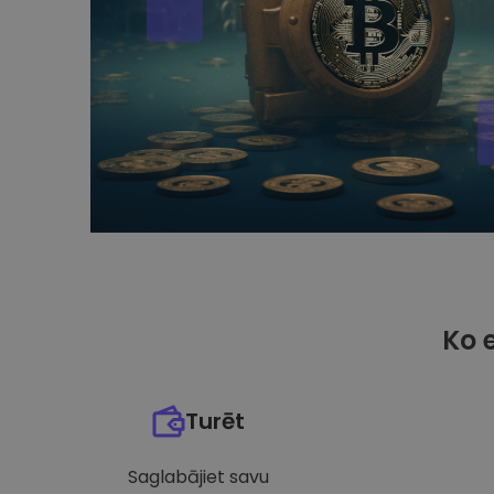
Ko 
Turēt
Saglabājiet savu