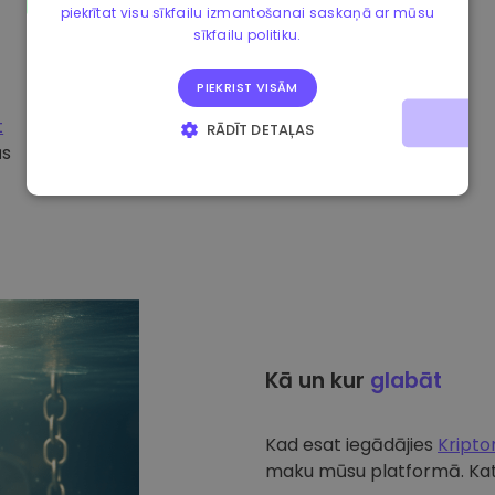
piekrītat visu sīkfailu izmantošanai saskaņā ar mūsu
sīkfailu politiku.
PIEKRIST VISĀM
t
RĀDĪT DETAĻAS
ūs
STRIKTI NEPIECIEŠAMIE
VEIKTSPĒJAS
MĒRĶA
FUNKCIONALITĀTES
Kā un kur
glabāt
Kad esat iegādājies
Kript
maku mūsu platformā. Katr