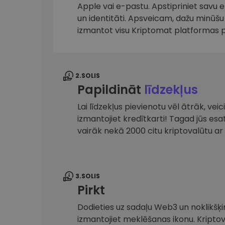
maks
Apple vai e-pastu. Apstipriniet savu 
un identitāti. Apsveicam, dažu minūšu 
Ieguldījumu palīgs
izmantot visu Kriptomat platformas 
Atrodi savu kripto stratēģiju
2.SOLIS
Papildināt
līdzekļus
Lai līdzekļus pievienotu vēl ātrāk, ve
izmantojiet kredītkarti! Tagad jūs es
vairāk nekā 2000 citu kriptovalūtu 
3.SOLIS
Pirkt
Dodieties uz sadaļu Web3 un noklikšķin
izmantojiet meklēšanas ikonu. Kripto