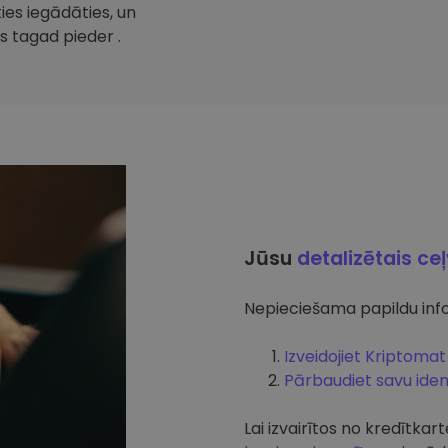
ties iegādāties, un
s tagad pieder .
Jūsu
detalizētais ce
Nepieciešama papildu info
Izveidojiet Kriptomat
Pārbaudiet savu ident
Lai izvairītos no kredītk