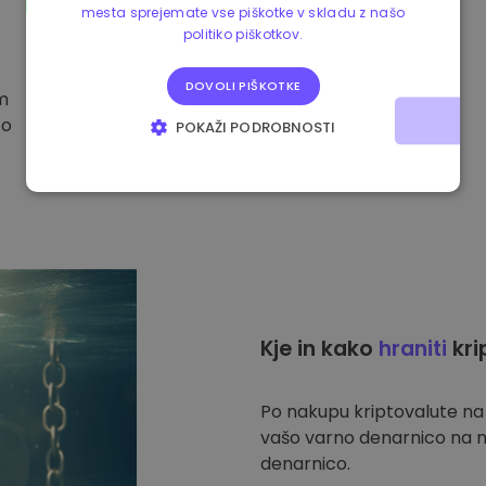
mesta sprejemate vse piškotke v skladu z našo
politiko piškotkov.
DOVOLI PIŠKOTKE
im
to
POKAŽI PODROBNOSTI
NUJNO POTREBNI
IZVEDBENI
CILJANJE
FUNKCIONALNOST
Kje in kako
hraniti
kri
Po nakupu kriptovalute n
vašo varno denarnico na n
denarnico.