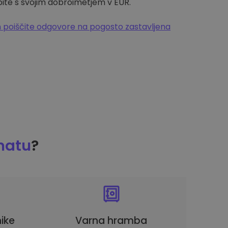
pite s svojim dobroimetjem v EUR.
 poiščite odgovore na pogosto zastavljena
matu
?
ike
Varna hramba