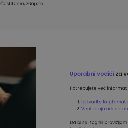
. Čestitamo, zdaj ste
Uporabni vodiči
za v
Potrebujete več informacij
Ustvarite Kriptomat 
Verificirajte identitet
Da bi se izognili provizija