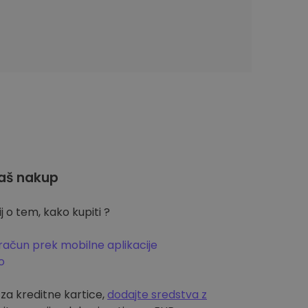
aš nakup
 o tem, kako kupiti ?
račun prek mobilne aplikacije
o
m za kreditne kartice,
dodajte sredstva z