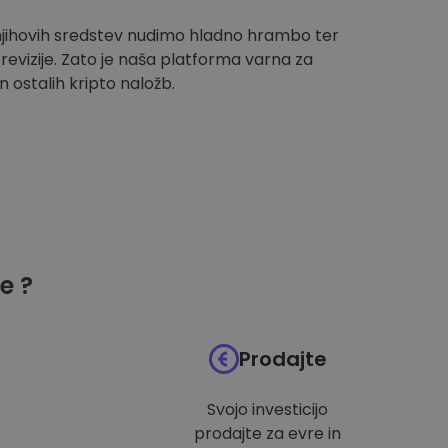
 njihovih sredstev nudimo hladno hrambo ter
evizije. Zato je naša platforma varna za
n ostalih kripto naložb.
e ?
Prodajte
Svojo investicijo
prodajte za evre in