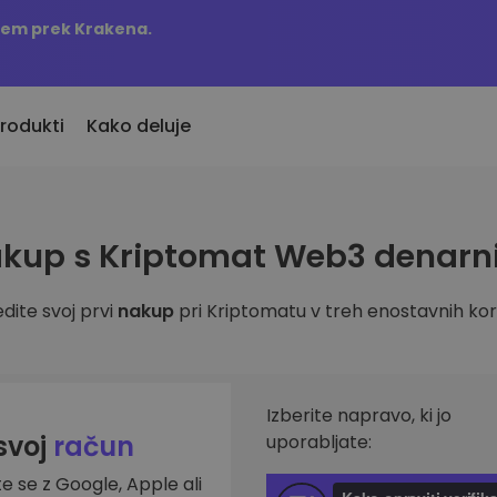
njem prek Krakena.
rodukti
Kako deluje
KriptoEarn
Opozorila o c
kup s Kriptomat Web3 denarn
vno dodani
Zaslužite nagrade s svojim
Ažurne informac
o dodane kriptovalute
kriptovalutami
najljubših žeton
dite svoj prvi
nakup
pri Kriptomatu v treh enostavnih kor
Trezor
 bi kupil 100 EUR…
Raziščite sre
Varčujte kriptovalute za svojo
s bi bil vreden
Odkrijte naložben
prihodnost
Analitika port
Ponavljajoči nakup
Pametni vpogled
Izberite napravo, ki jo
Redno načrtovane naložbe (DCA)
učinkovitost
 svoj
račun
uporabljate:
te se z Google, Apple ali