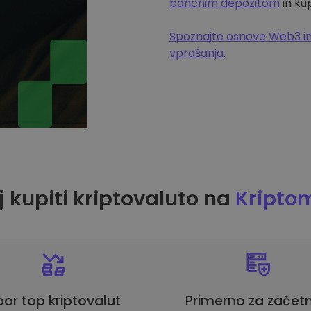
bančnim depozitom
in ku
Spoznajte osnove Web3 in
vprašanja
.
 kupiti kriptovaluto na
Kripto
bor top kriptovalut
Primerno za začetn