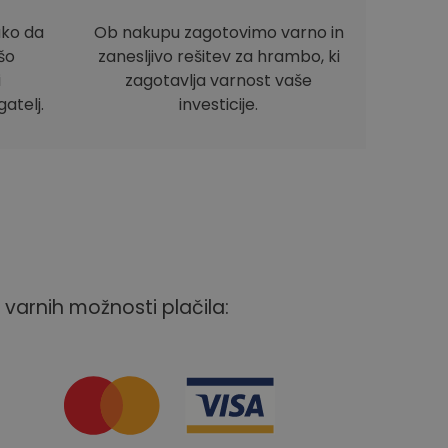
ako da
Ob nakupu zagotovimo varno in
ašo
zanesljivo rešitev za hrambo, ki
i
zagotavlja varnost vaše
atelj.
investicije.
 varnih možnosti plačila: