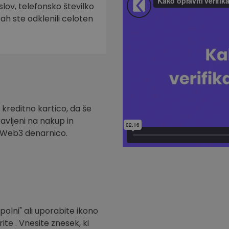
slov, telefonsko številko
tah ste odklenili celoten
 kreditno kartico, da še
ravljeni na nakup in
t Web3 denarnico.
polni" ali uporabite ikono
ite . Vnesite znesek, ki