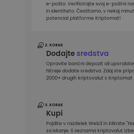
e-pošto. Verificirajte svoj e-poštni na
Raziskovalec naložb
in identiteto. Čestitamo, v nekaj minu
Najdi svojo kripto strategijo
potencial platforme Kriptomat!
2. KORAK
Dodajte
sredstva
Opravite bančni depozit ali uporabite
hitreje dodate sredstva. Zdaj ste prip
2000+ drugih kriptovalut s Kriptoma
3. KORAK
Kupi
Pojdite v razdelek Web3 in kliknite "Na
za iskanje. S seznama kriptovalut izber