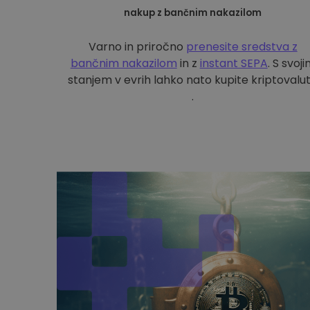
nakup z bančnim nakazilom
Varno in priročno
prenesite sredstva z
bančnim nakazilom
in z
instant SEPA
. S svoj
stanjem v evrih lahko nato kupite kriptovalu
.