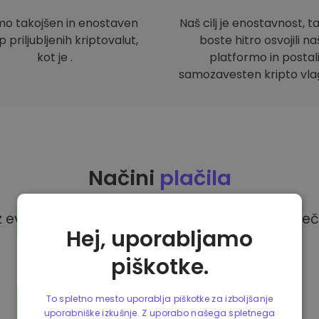
mo takojšen in enostaven
Naš cilj je enostavnost, t
 priljubljenih kriptovalut,
boste hitro osvojili n
kot je .
platformo in postal
samozavesten kripto vlag
Načini
plačila
z evri na platformi Kriptomat imate na voljo več
Hej, uporabljamo
piškotke.
To spletno mesto uporablja piškotke za izboljšanje
uporabniške izkušnje. Z uporabo našega spletnega