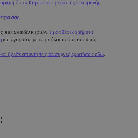
γαριασμό στο Kriptomat μέσω της εφαρμογής
ότητα σας
εις πιστωτικών καρτών,
προσθέστε χρήματα
η
και αγοράστε με το υπόλοιπό σας σε ευρώ.
και βρείτε απαντήσεις σε συχνές ερωτήσεις εδώ
.
t
;