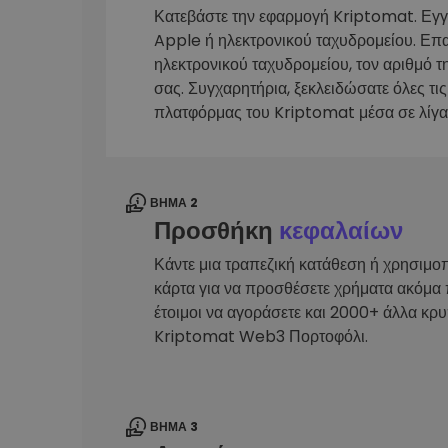
Κατεβάστε την εφαρμογή Kriptomat. Εγ
Εξερεύνηση επενδύσεω
Apple ή ηλεκτρονικού ταχυδρομείου. Επ
Βρες τη δική σου crypto στ
ηλεκτρονικού ταχυδρομείου, τον αριθμό τ
σας. Συγχαρητήρια, ξεκλειδώσατε όλες τις
πλατφόρμας του Kriptomat μέσα σε λίγα
ΒΉΜΑ 2
Προσθήκη
κεφαλαίων
Κάντε μια τραπεζική κατάθεση ή χρησιμο
κάρτα για να προσθέσετε χρήματα ακόμα 
έτοιμοι να αγοράσετε και 2000+ άλλα κρ
Kriptomat Web3 Πορτοφόλι.
ΒΉΜΑ 3