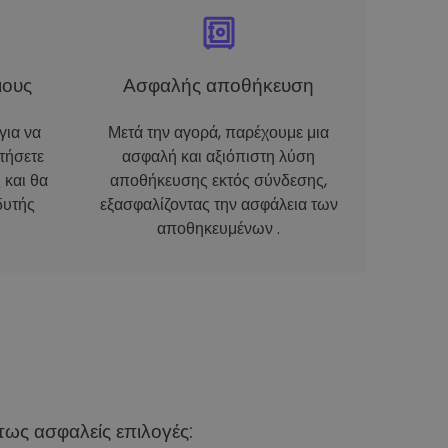
ιους
Ασφαλής αποθήκευση
για να
Μετά την αγορά, παρέχουμε μια
τήσετε
ασφαλή και αξιόπιστη λύση
 και θα
αποθήκευσης εκτός σύνδεσης,
δυτής
εξασφαλίζοντας την ασφάλεια των
αποθηκευμένων .
ως ασφαλείς επιλογές: