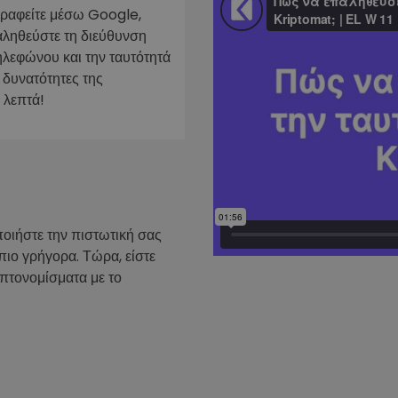
γραφείτε μέσω Google,
ν
αληθεύστε τη διεύθυνση
ρατηγική
ηλεφώνου και την ταυτότητά
 δυνατότητες της
 λεπτά!
ποιήστε την πιστωτική σας
πιο γρήγορα. Τώρα, είστε
υπτονομίσματα με το