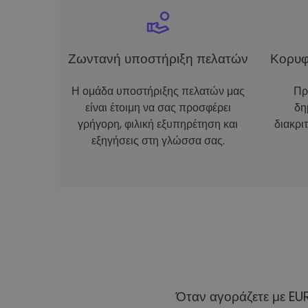
Ζωντανή υποστήριξη πελατών
Κορυφ
Η ομάδα υποστήριξης πελατών μας
Πρ
είναι έτοιμη να σας προσφέρει
δη
γρήγορη, φιλική εξυπηρέτηση και
διακρι
εξηγήσεις στη γλώσσα σας.
Όταν αγοράζετε με EU