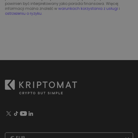
powinien być interpretowany jako porada finansowa. Więcej
informacji można znaleźć w
warunkach korzystania z usługi
i
ostrzeżeniu o ryzyku
.
€ EUR