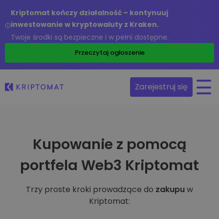
Kriptomat kończy działalność – kontynuuj
inwestowanie w kryptowaluty z Kraken.
Twoje środki są bezpieczne i w pełni dostępne.
Przeczytaj ogłoszenie
Zarejestruj się
Kupowanie z pomocą
portfela Web3 Kriptomat
Trzy proste kroki prowadzące do
zakupu
w
Kriptomat: