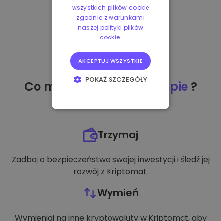
wszystkich plików cookie
zgodnie z warunkami
naszej polityki plików
cookie.
AKCEPTUJ WSZYSTKIE
POKAŻ SZCZEGÓŁY
Co mogę zrobić
po zakupie
?
NIEZBĘDNE
WYDAJNOŚĆ
Trzymaj
TARGETOWANIE
Zadbaj o bezpieczeństwo swojej inwestycji i śledź jej
FUNKCJONALNOŚĆ
rozwój z Kriptomat.
Wymień
Wymieniaj na inne kryptowaluty w Kriptomat, aby