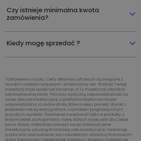
Czy istnieje minimalna kwota
zamówienia?
Kiedy mogę sprzedać ?
*Ostrzeżenie o ryzyku: Ceny aktywów cyfrowych są związane z
wysokim ryzykiem rynkowym i zmiennością cen. Wartość Twojej
inwestycji może spaść lub wzrosnąć, a Ty możesz nie odzyskać
zainwestowanej kwoty. Ponosisz wyłączną odpowiedzialność za
swoje decyzje inwestycyjne, a platforma Kriptomat nie jest
odpowiedzialna za żadne straty, które możesz ponieść. Wyniki z
przeszłości nie są wiarygodnym czynnikiem prognostycznym
przyszłych wyników. Powinieneś inwestować tylko w produkty, z
którymi jesteś zaznajomiony i takie, których ryzyko jest dla Ciebie
jasne. Należy dokładnie rozważyć swoje doświadczenie
inwestycyjne, sytuację finansową, cele inwestycyjne i tolerancję
ryzyka oraz skonsultować się z niezależnym doradcą finansowym
przed dokonaniem jakiejkolwiek inwestycji. Niniejszy materiał nie