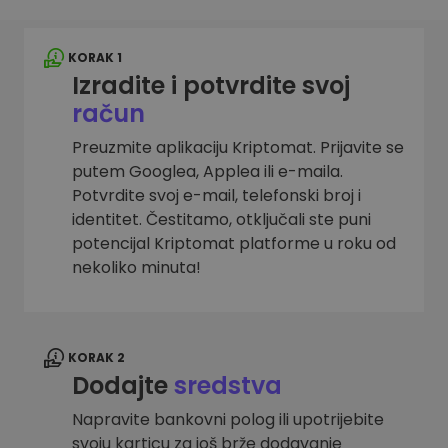
KORAK 1
Izradite i potvrdite svoj
račun
Preuzmite aplikaciju Kriptomat. Prijavite se
putem Googlea, Applea ili e-maila.
Potvrdite svoj e-mail, telefonski broj i
identitet. Čestitamo, otključali ste puni
potencijal Kriptomat platforme u roku od
nekoliko minuta!
KORAK 2
Dodajte
sredstva
Napravite bankovni polog ili upotrijebite
svoju karticu za još brže dodavanje