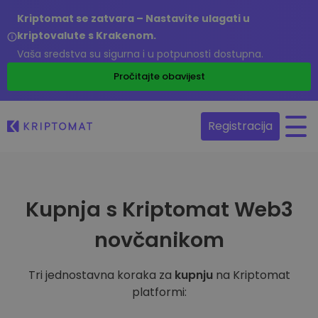
Kriptomat se zatvara – Nastavite ulagati u
kriptovalute s Krakenom.
Vaša sredstva su sigurna i u potpunosti dostupna.
Pročitajte obavijest
Registracija
Kupnja s Kriptomat Web3
novčanikom
Tri jednostavna koraka za
kupnju
na Kriptomat
platformi: