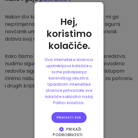
Nakon što kupite na
Kriptomat platformi
, mi ga
Hej,
neprimjetno prenosimo u vaš namjenski i sigurni
koristimo
novčanik unutar naše platforme. Svaki korisnik
dobiva svoj novčanik.
kolačiće.
Kako bismo zaštitili naše klijente i njihova sredstva,
Ova internetska stranica
nudimo sigurnu izvanmrežnu pohranu i provodimo
upotrebljava kolačiće u
redovite sigurnosne provjere. Ovakvim pristupom
svrhe poboljšanja
činimo našu platformu sigurnim mjestom za pohranu
korisničkog iskustva.
Uporabom internetske
i drugih kriptovaluta.
stranice prihvaćate sve
kolačiće sukladno našoj
Politici kolačića.
PRIHVATI SVE
PRIKAŽI
PODROBNOSTI