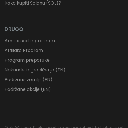
Kako kupiti Solanu (SOL)?
DRUGO
Ambassador program
Affiliate Program
Program preporuke
Naknade i ograničenja (EN)
Podržane zemlje (EN)
Podržane akcije (EN)
*Risk Warning: Digital asset prices are subject to high market