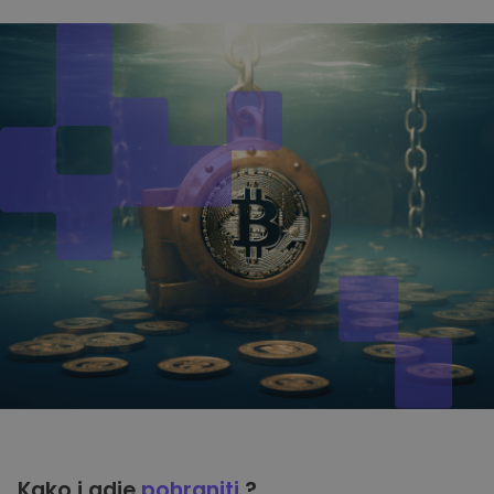
Kako i gdje
pohraniti
?