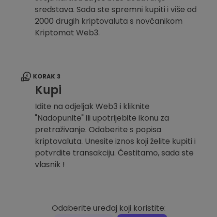
sredstava. Sada ste spremni kupiti i više od
2000 drugih kriptovaluta s novčanikom
Kriptomat Web3.
KORAK 3
Kupi
Idite na odjeljak Web3 i kliknite
"Nadopunite" ili upotrijebite ikonu za
pretraživanje. Odaberite s popisa
kriptovaluta. Unesite iznos koji želite kupiti i
potvrdite transakciju. Čestitamo, sada ste
vlasnik !
Odaberite uređaj koji koristite: