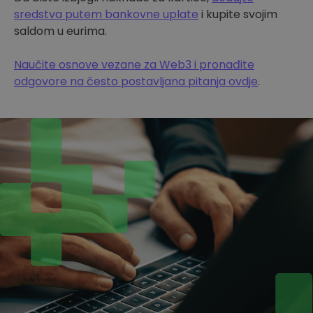
sredstva putem bankovne uplate
i kupite svojim
saldom u eurima.
Naučite osnove vezane za Web3 i pronađite
odgovore na često postavljana pitanja ovdje
.