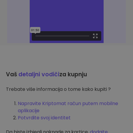
Vaš
detaljni vodiči
za kupnju
Trebate više informacija o tome kako kupiti ?
Napravite Kriptomat račun putem mobilne
aplikacije
Potvrdite svoj identitet
Da biste izbjegli naknade za kartice,
dodajte