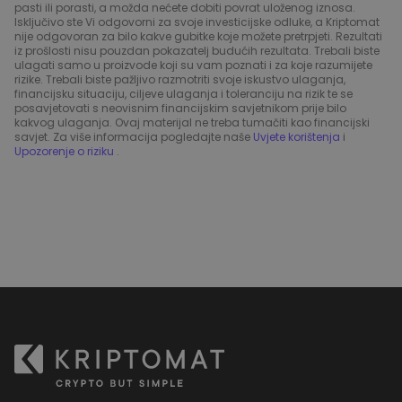
pasti ili porasti, a možda nećete dobiti povrat uloženog iznosa.
Isključivo ste Vi odgovorni za svoje investicijske odluke, a Kriptomat
nije odgovoran za bilo kakve gubitke koje možete pretrpjeti. Rezultati
iz prošlosti nisu pouzdan pokazatelj budućih rezultata. Trebali biste
ulagati samo u proizvode koji su vam poznati i za koje razumijete
rizike. Trebali biste pažljivo razmotriti svoje iskustvo ulaganja,
financijsku situaciju, ciljeve ulaganja i toleranciju na rizik te se
posavjetovati s neovisnim financijskim savjetnikom prije bilo
kakvog ulaganja. Ovaj materijal ne treba tumačiti kao financijski
savjet. Za više informacija pogledajte naše
Uvjete korištenja
i
Upozorenje o riziku
.