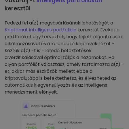
Vásárolj -t
Intelligens portfóliókon
keresztül
Fedezd fel a(z) megvásárlásának lehetőségét a
Kriptomat intelligens portfólióin
keresztül. Ezeket a
portfóliókat úgy tervezték, hogy fejlett algoritmusok
alkalmazásával és a különböző kriptovalutákat -
köztük a(z) -t is - lefedő befektetések
diverzifikálásával optimalizálják a hozamokat. Ha
olyan portfóliót választasz, amely tartalmazza a(z) -
et, akkor más eszközök mellett ebbe a
kriptovalutába is befektethetsz, és élvezheted az
automatikus kiegyensúlyozás és az intelligens
menedzsment előnyeit.