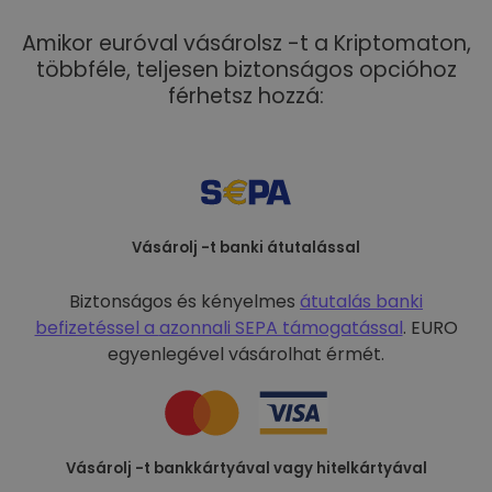
Amikor euróval vásárolsz -t a Kriptomaton,
többféle, teljesen biztonságos opcióhoz
férhetsz hozzá:
Vásárolj -t banki átutalással
Biztonságos és kényelmes
átutalás banki
befizetéssel a
azonnali SEPA támogatással
. EURO
egyenlegével vásárolhat érmét.
Vásárolj -t bankkártyával vagy hitelkártyával