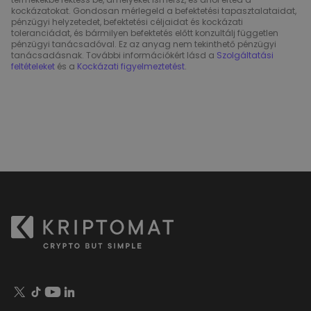
kockázatokat. Gondosan mérlegeld a befektetési tapasztalataidat,
pénzügyi helyzetedet, befektetési céljaidat és kockázati
toleranciádat, és bármilyen befektetés előtt konzultálj független
pénzügyi tanácsadóval. Ez az anyag nem tekinthető pénzügyi
tanácsadásnak. További információkért lásd a
Szolgáltatási
feltételeket
és a
Kockázati figyelmeztetést
.