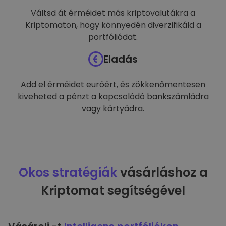
Váltsd át érméidet más kriptovalutákra a
Kriptomaton, hogy könnyedén diverzifikáld a
portfóliódat.
Eladás
Add el érméidet euróért, és zökkenőmentesen
kiveheted a pénzt a kapcsolódó bankszámládra
vagy kártyádra.
Okos stratégiák
vásárláshoz a
Kriptomat segítségével