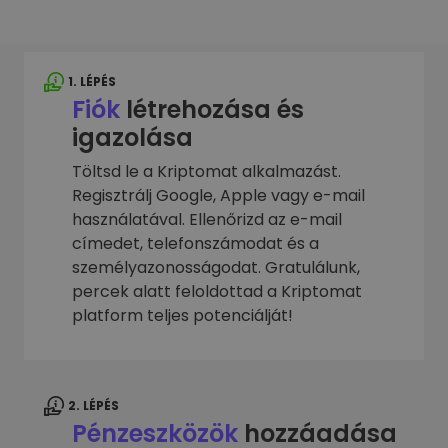
1. LÉPÉS
Fiók
létrehozása és
igazolása
Töltsd le a Kriptomat alkalmazást.
Regisztrálj Google, Apple vagy e-mail
használatával. Ellenőrizd az e-mail
címedet, telefonszámodat és a
személyazonosságodat. Gratulálunk,
percek alatt feloldottad a Kriptomat
platform teljes potenciálját!
2. LÉPÉS
Pénzeszközök
hozzáadása