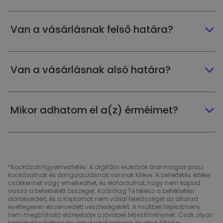
Van a vásárlásnak felső határa?
Van a vásárlásnak alsó határa?
Mikor adhatom el a(z) érméimet?
*Kockázati figyelmeztetés: A digitális eszközök árai magas piaci
kockázatnak és áringadozásnak vannak kitéve. A befektetés értéke
csökkenhet vagy emelkedhet, és előfordulhat, hogy nem kapod
vissza a befektetett összeget. Kizárólag Te felelsz a befektetési
döntéseidért, és a Kriptomat nem vállal felelősséget az általad
esetlegesen elszenvedett veszteségekért. A múltbeli teljesítmény
nem megbízható előrejelzője a jövőbeli teljesítménynek. Csak olyan
termékekbe fektess be, amelyeket ismersz, és ahol érted a