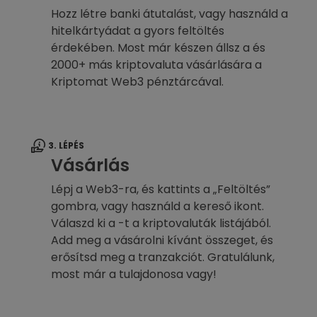
Hozz létre banki átutalást, vagy használd a
hitelkártyádat a gyors feltöltés
érdekében. Most már készen állsz a és
2000+ más kriptovaluta vásárlására a
Kriptomat Web3 pénztárcával.
3. LÉPÉS
Vásárlás
Lépj a Web3-ra, és kattints a „Feltöltés”
gombra, vagy használd a kereső ikont.
Válaszd ki a -t a kriptovaluták listájából.
Add meg a vásárolni kívánt összeget, és
erősítsd meg a tranzakciót. Gratulálunk,
most már a tulajdonosa vagy!