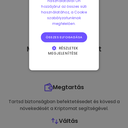
használatával Ön
hozzájárul az összes süti
használatához, a Cookie
szabályzatunknak
megfelelően.
ÖSSZES ELFOGADÁSA
Mit tehetek
miután
-t
RÉSZLETEK
MEGJELENÍTÉSE
vásároltam?
ELENGEDHETETLENÜL
SZÜKSÉGES
TELJESÍTMÉNY
Megtartás
CÉLZÁS
FUNKCIONALITÁS
Tartsd biztonságban befektetésedet és kövesd a
növekedését a Kriptomat segítségével.
Váltás