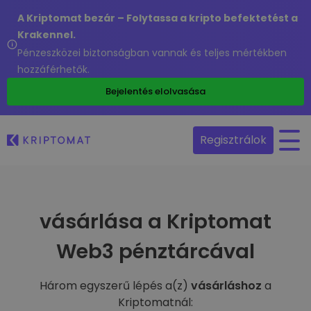
A Kriptomat bezár – Folytassa a kripto befektetést a
Krakennel.
Pénzeszközei biztonságban vannak és teljes mértékben
hozzáférhetők.
Bejelentés elolvasása
Regisztrálok
vásárlása a Kriptomat
Web3 pénztárcával
Három egyszerű lépés a(z)
vásárláshoz
a
Kriptomatnál: