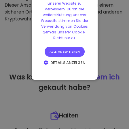
unserer Website zu
Dieser Ansatz macht unsere Plattform zu einem
verbessern. Durch die
sicheren Ort für die Aufbewahrung von und anderen
weitere Nutzung unserer
Kryptowährungen.
Webseite stimmen Sie der
Verwendung von Cookies
gemäß unserer Cookie-
Richtlinie zu.
ALLE AKZEPTIEREN
DETAILS ANZEIGEN
UNBEDINGT
Was kann ich tun
nachdem ich
ERFORDERLICH
gekauft habe?
PERFORMANCE
TARGETING
FUNKTIONALITÄT
Halten