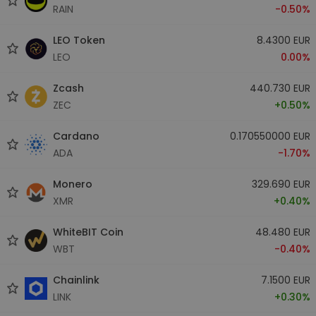
RAIN
-0.50%
LEO Token
8.4300 EUR
LEO
0.00%
Zcash
440.730 EUR
ZEC
+0.50%
Cardano
0.170550000 EUR
ADA
-1.70%
Monero
329.690 EUR
XMR
+0.40%
WhiteBIT Coin
48.480 EUR
WBT
-0.40%
Chainlink
7.1500 EUR
LINK
+0.30%