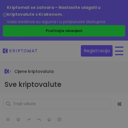
Kriptomat se zatvara – Nastavite ulagati u
kriptovalute s Krakenom.
Vaša sredstva su sigurna i u potpunosti dostupna.
Pročitajte obavijest
Registracija
Cijene kriptovaluta
Sve kriptovalute