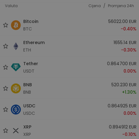
/
Valuta
Cijena
Promjena 24h
Bitcoin
56022.00 EUR
BTC
-0.40%
Ethereum
1655.14 EUR
ETH
-0.30%
Tether
0.864700 EUR
USDT
0.00%
BNB
520.230 EUR
BNB
+1.30%
USDC
0.864925 EUR
USDC
0.00%
XRP
0.894912 EUR
XRP
-0.10%