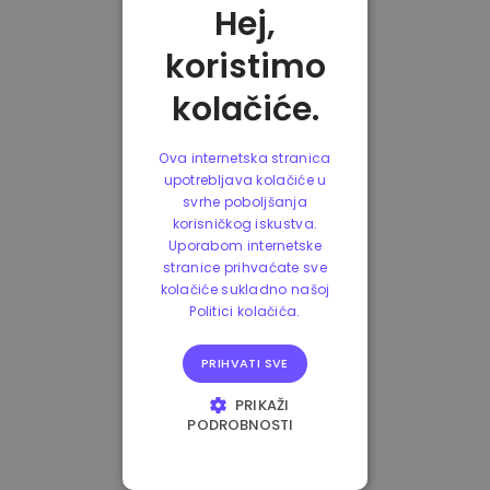
Hej,
koristimo
kolačiće.
Ova internetska stranica
upotrebljava kolačiće u
svrhe poboljšanja
korisničkog iskustva.
Uporabom internetske
stranice prihvaćate sve
kolačiće sukladno našoj
Politici kolačića.
PRIHVATI SVE
PRIKAŽI
PODROBNOSTI
NUŽNO POTREBNI
KOLAČIĆI