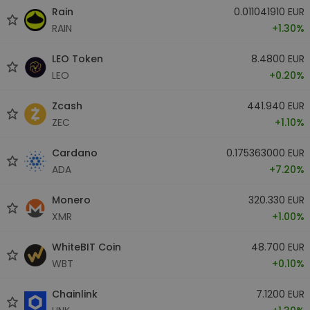
Rain
0.011041910 EUR
RAIN
+1.30%
LEO Token
8.4800 EUR
LEO
+0.20%
Zcash
441.940 EUR
ZEC
+1.10%
Cardano
0.175363000 EUR
ADA
+7.20%
Monero
320.330 EUR
XMR
+1.00%
WhiteBIT Coin
48.700 EUR
WBT
+0.10%
Chainlink
7.1200 EUR