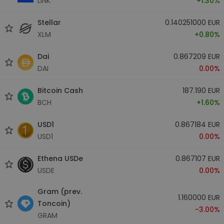
LINK
+1.30%
Stellar
0.140251000 EUR
XLM
+0.80%
Dai
0.867209 EUR
DAI
0.00%
Bitcoin Cash
187.190 EUR
BCH
+1.60%
USD1
0.867184 EUR
USD1
0.00%
Ethena USDe
0.867107 EUR
USDE
0.00%
Gram (prev.
1.160000 EUR
Toncoin)
-3.00%
GRAM