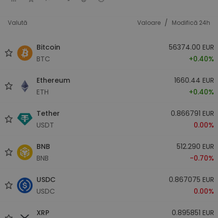
/
Valută
Valoare
Modifică 24h
Bitcoin
56374.00 EUR
BTC
+0.40%
Ethereum
1660.44 EUR
ETH
+0.40%
Tether
0.866791 EUR
USDT
0.00%
BNB
512.290 EUR
BNB
-0.70%
USDC
0.867075 EUR
USDC
0.00%
XRP
0.895851 EUR