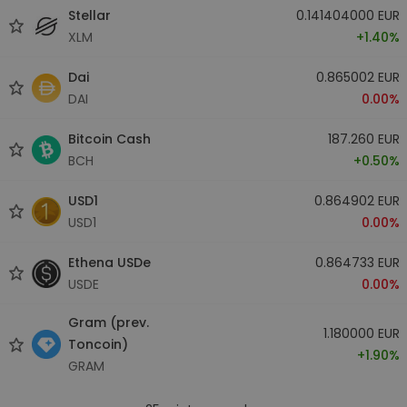
Stellar
0.141404000 EUR
XLM
+1.40%
Dai
0.865002 EUR
DAI
0.00%
Bitcoin Cash
187.260 EUR
BCH
+0.50%
USD1
0.864902 EUR
USD1
0.00%
Ethena USDe
0.864733 EUR
USDE
0.00%
Gram (prev.
1.180000 EUR
Toncoin)
+1.90%
GRAM