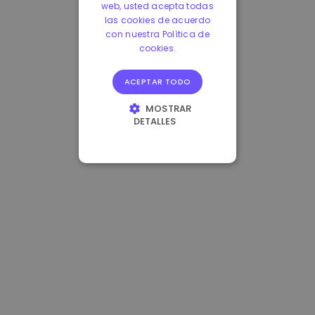
web, usted acepta todas
las cookies de acuerdo
con nuestra Política de
cookies.
ACEPTAR TODO
MOSTRAR
DETALLES
COOKIES
ESTRICTAMENTE
NECESARIAS
COOKIES DE
RENDIMIENTO
COOKIES DE
PREFERENCIAS
COOKIES DE
FUNCIONALIDAD