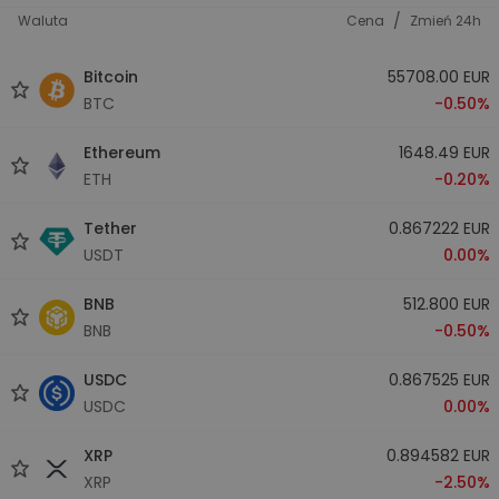
/
Waluta
Cena
Zmień 24h
Bitcoin
55708.00 EUR
BTC
-0.50%
Ethereum
1648.49 EUR
ETH
-0.20%
Tether
0.867222 EUR
USDT
0.00%
BNB
512.800 EUR
BNB
-0.50%
USDC
0.867525 EUR
USDC
0.00%
XRP
0.894582 EUR
XRP
-2.50%