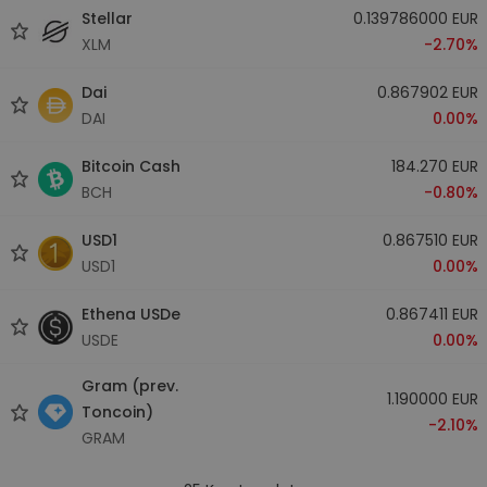
Stellar
0.139786000 EUR
XLM
-2.70%
Dai
0.867902 EUR
DAI
0.00%
Bitcoin Cash
184.270 EUR
BCH
-0.80%
USD1
0.867510 EUR
USD1
0.00%
Ethena USDe
0.867411 EUR
USDE
0.00%
Gram (prev.
1.190000 EUR
Toncoin)
-2.10%
GRAM