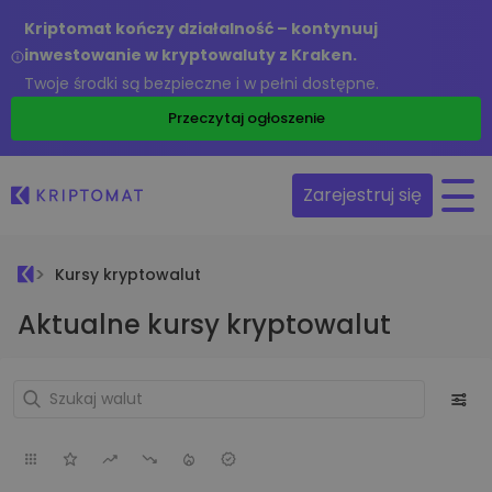
Kriptomat kończy działalność – kontynuuj
inwestowanie w kryptowaluty z Kraken.
Twoje środki są bezpieczne i w pełni dostępne.
Przeczytaj ogłoszenie
Zarejestruj się
Kursy kryptowalut
Aktualne kursy kryptowalut