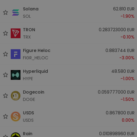
Solana
62.810 EUR
SOL
-1.90%
TRON
0.283723000 EUR
TRX
-0.10%
Figure Heloc
0.883744 EUR
FIGR_HELOC
-3.00%
Hyperliquid
48.580 EUR
HYPE
-1.00%
Dogecoin
0.059777000 EUR
DOGE
-1.50%
USDS
0.867800 EUR
USDS
0.00%
Rain
0.010898960 EUR