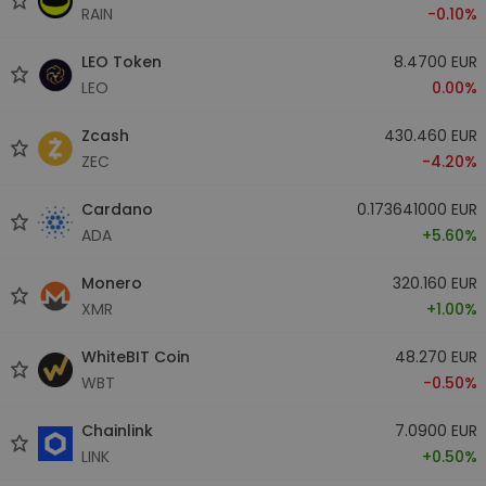
RAIN
-0.10%
LEO Token
8.4700 EUR
LEO
0.00%
Zcash
430.460 EUR
ZEC
-4.20%
Cardano
0.173641000 EUR
ADA
+5.60%
Monero
320.160 EUR
XMR
+1.00%
WhiteBIT Coin
48.270 EUR
WBT
-0.50%
Chainlink
7.0900 EUR
LINK
+0.50%