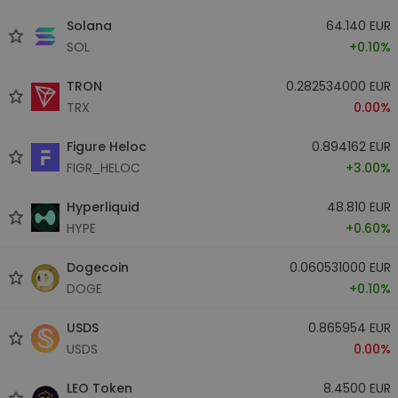
Solana
64.140 EUR
SOL
+0.10%
TRON
0.282534000 EUR
TRX
0.00%
Figure Heloc
0.894162 EUR
FIGR_HELOC
+3.00%
Hyperliquid
48.810 EUR
HYPE
+0.60%
Dogecoin
0.060531000 EUR
DOGE
+0.10%
USDS
0.865954 EUR
USDS
0.00%
LEO Token
8.4500 EUR