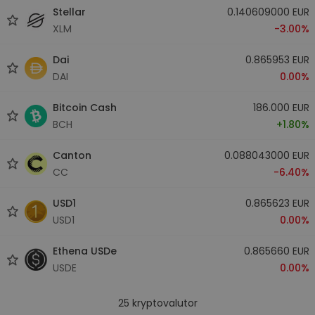
Stellar
0.140609000 EUR
XLM
-3.00%
Dai
0.865953 EUR
DAI
0.00%
Bitcoin Cash
186.000 EUR
BCH
+1.80%
Canton
0.088043000 EUR
CC
-6.40%
USD1
0.865623 EUR
USD1
0.00%
Ethena USDe
0.865660 EUR
USDE
0.00%
25
kryptovalutor