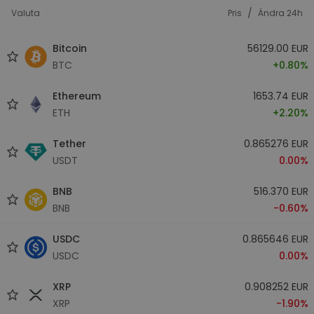
/
Valuta
Pris
Ändra 24h
Bitcoin
56129.00 EUR
BTC
+0.80%
Ethereum
1653.74 EUR
ETH
+2.20%
Tether
0.865276 EUR
USDT
0.00%
BNB
516.370 EUR
BNB
-0.60%
USDC
0.865646 EUR
USDC
0.00%
XRP
0.908252 EUR
XRP
-1.90%