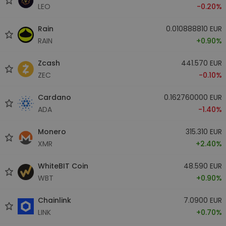
LEO
-0.20%
Rain
0.010888810 EUR
RAIN
+0.90%
Zcash
441.570 EUR
ZEC
-0.10%
Cardano
0.162760000 EUR
ADA
-1.40%
Monero
315.310 EUR
XMR
+2.40%
WhiteBIT Coin
48.590 EUR
WBT
+0.90%
Chainlink
7.0900 EUR
LINK
+0.70%