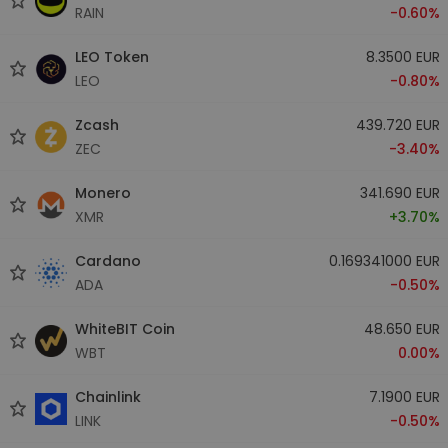
RAIN
-0.60%
LEO Token
8.3500 EUR
LEO
-0.80%
Zcash
439.720 EUR
ZEC
-3.40%
Monero
341.690 EUR
XMR
+3.70%
Cardano
0.169341000 EUR
ADA
-0.50%
WhiteBIT Coin
48.650 EUR
WBT
0.00%
Chainlink
7.1900 EUR
LINK
-0.50%