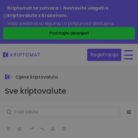
Kriptomat se zatvara – Nastavite ulagati u
kriptovalute s Krakenom.
Vaša sredstva su sigurna i u potpunosti dostupna.
Pročitajte obavijest
Registracija
Cijene kriptovaluta
Sve kriptovalute