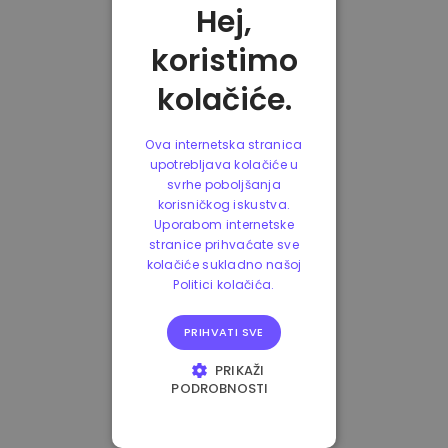
Hej,
koristimo
kolačiće.
Ova internetska stranica
upotrebljava kolačiće u
svrhe poboljšanja
korisničkog iskustva.
Uporabom internetske
stranice prihvaćate sve
kolačiće sukladno našoj
Politici kolačića.
PRIHVATI SVE
PRIKAŽI
PODROBNOSTI
NUŽNO POTREBNI
KOLAČIĆI