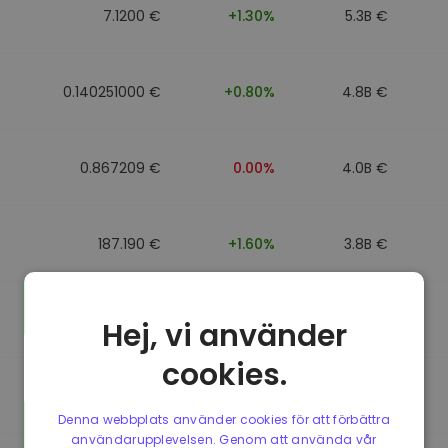
7.1200 €
+1.30%
5.3B €
0.140251000 €
+0.80%
4.8B €
0.867209 €
0.00%
4.0B €
187.190 €
+1.60%
3.8B €
0.867184 €
0.00%
3.5B €
Hej, vi använder
cookies.
0.867107 €
0.00%
3.4B €
Denna webbplats använder cookies för att förbättra
användarupplevelsen. Genom att använda vår