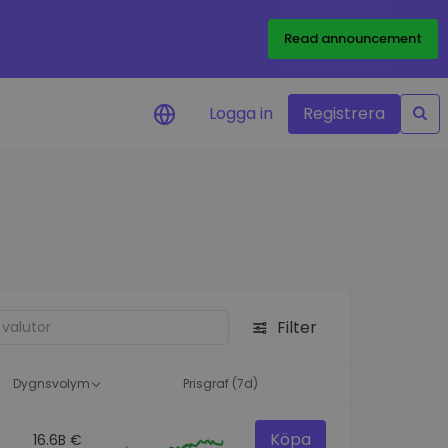
Read announcement
Logga in
Registrera
rm
eringar i realtid för dina
nt
 tillgångar
nvesteringsmöjligheter
Filter
analys
ikter för optimal
a
Dygnsvolym
Prisgraf (7d)
Köpa
16.6B €