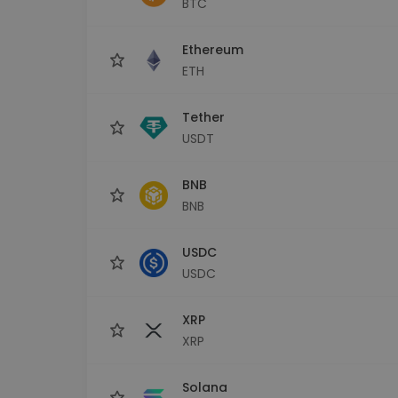
BTC
Investeringsutforskare
Hitta din kryptostrategi
Ethereum
ETH
Tether
USDT
BNB
BNB
USDC
USDC
XRP
XRP
Solana