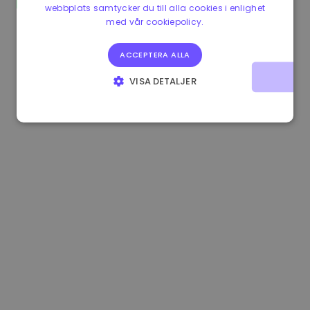
webbplats samtycker du till alla cookies i enlighet
1.160000 €
-3.00%
3.2B €
med vår cookiepolicy.
ACCEPTERA ALLA
VISA DETALJER
STRIKT NÖDVÄNDIGT
PRESTANDA
INRIKTNING
FUNKTIONER