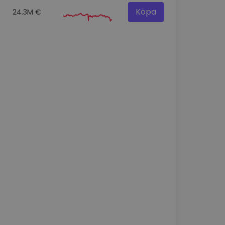
Köpa
24.3M €