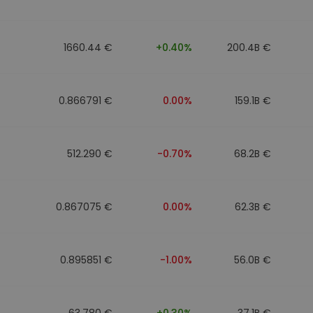
n
1660.44 €
+0.40%
200.4B €
0.866791 €
0.00%
159.1B €
512.290 €
-0.70%
68.2B €
0.867075 €
0.00%
62.3B €
0.895851 €
-1.00%
56.0B €
63.780 €
+0.30%
37.1B €