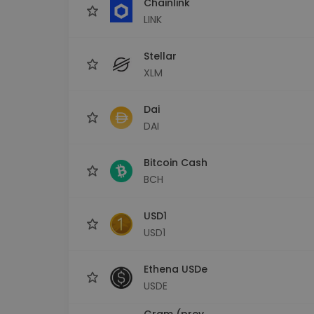
Chainlink
LINK
Stellar
XLM
Dai
DAI
Bitcoin Cash
BCH
USD1
USD1
Ethena USDe
USDE
Gram (prev.