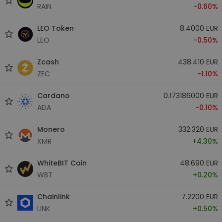
RAIN
-0.60%
LEO Token
8.4000 EUR
LEO
-0.50%
Zcash
438.410 EUR
ZEC
-1.10%
Cardano
0.173186000 EUR
ADA
-0.10%
Monero
332.320 EUR
XMR
+4.30%
WhiteBIT Coin
48.690 EUR
WBT
+0.20%
Chainlink
7.2200 EUR
LINK
+0.50%