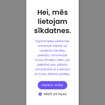
Hei, mēs
lietojam
sīkdatnes.
Šajā tīmekļa vietnē tiek
izmantoti sīkfaili, lai
uzlabotu lietotāju
pieredzi. Izmantojot
mūsu tīmekļa vietni, jūs
piekrītat visu sīkfailu
izmantošanai saskaņā
ar mūsu sīkfailu politiku.
PIEKRIST VISĀM
RĀDĪT DETAĻAS
STRIKTI