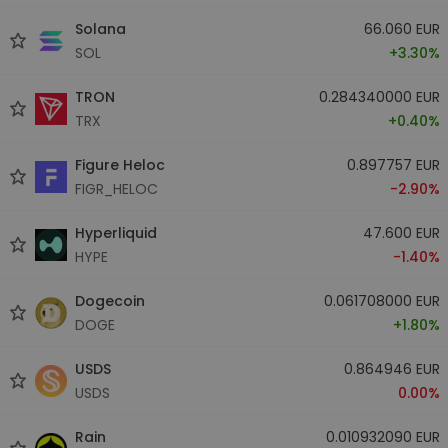
Solana
66.060 EUR
SOL
+3.30%
TRON
0.284340000 EUR
TRX
+0.40%
Figure Heloc
0.897757 EUR
FIGR_HELOC
-2.90%
Hyperliquid
47.600 EUR
HYPE
-1.40%
Dogecoin
0.061708000 EUR
DOGE
+1.80%
USDS
0.864946 EUR
USDS
0.00%
Rain
0.010932090 EUR