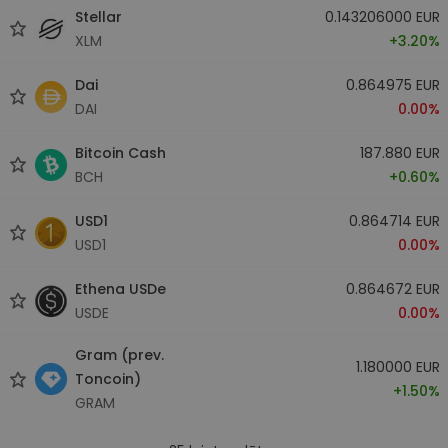
Stellar
0.143206000 EUR
XLM
+3.20%
Dai
0.864975 EUR
DAI
0.00%
Bitcoin Cash
187.880 EUR
BCH
+0.60%
USD1
0.864714 EUR
USD1
0.00%
Ethena USDe
0.864672 EUR
USDE
0.00%
Gram (prev.
1.180000 EUR
Toncoin)
+1.50%
GRAM