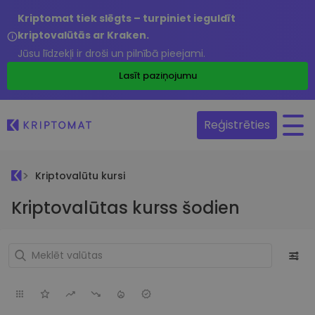
Kriptomat tiek slēgts – turpiniet ieguldīt
kriptovalūtās ar Kraken.
Jūsu līdzekļi ir droši un pilnībā pieejami.
Lasīt paziņojumu
Reģistrēties
Kriptovalūtu kursi
Kriptovalūtas kurss šodien