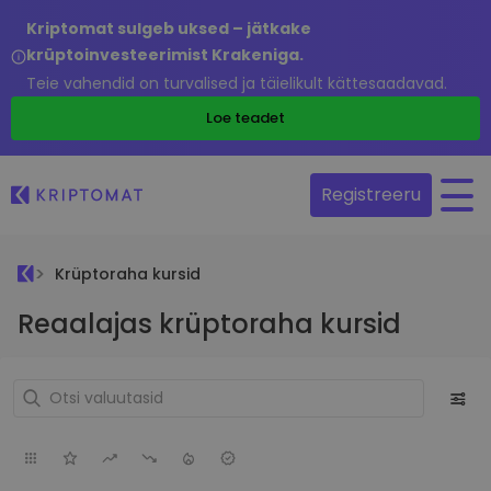
Kriptomat sulgeb uksed – jätkake
krüptoinvesteerimist Krakeniga.
Teie vahendid on turvalised ja täielikult kättesaadavad.
Loe teadet
Registreeru
Krüptoraha kursid
Reaalajas krüptoraha kursid