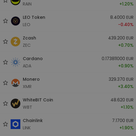
RAIN
+1.20%
LEO Token
8.4000 EUR
LEO
-0.40%
Zcash
439.200 EUR
ZEC
+0.70%
Cardano
0.173811000 EUR
ADA
+0.90%
Monero
329.370 EUR
XMR
+3.40%
WhiteBIT Coin
48.620 EUR
WBT
+1.10%
Chainlink
7.1700 EUR
LINK
+1.90%