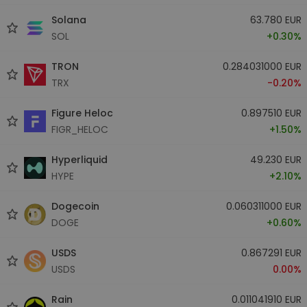
Solana
63.780 EUR
SOL
+0.30%
TRON
0.284031000 EUR
TRX
-0.20%
Figure Heloc
0.897510 EUR
FIGR_HELOC
+1.50%
Hyperliquid
49.230 EUR
HYPE
+2.10%
Dogecoin
0.060311000 EUR
DOGE
+0.60%
USDS
0.867291 EUR
USDS
0.00%
Rain
0.011041910 EUR