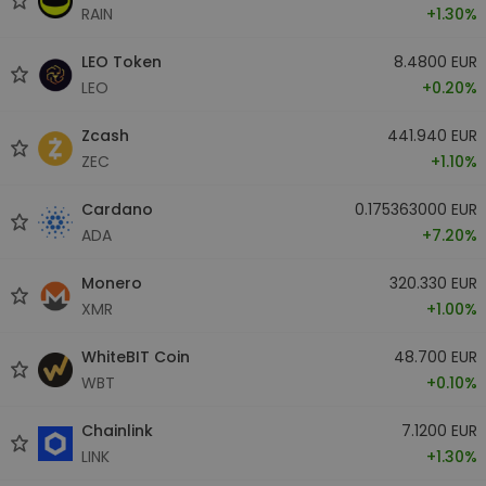
RAIN
+1.30%
LEO Token
8.4800 EUR
LEO
+0.20%
Zcash
441.940 EUR
ZEC
+1.10%
Cardano
0.175363000 EUR
ADA
+7.20%
Monero
320.330 EUR
XMR
+1.00%
WhiteBIT Coin
48.700 EUR
WBT
+0.10%
Chainlink
7.1200 EUR
LINK
+1.30%