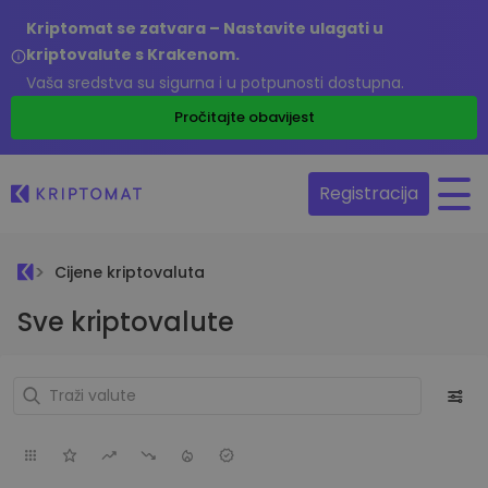
Kriptomat se zatvara – Nastavite ulagati u
kriptovalute s Krakenom.
Vaša sredstva su sigurna i u potpunosti dostupna.
Pročitajte obavijest
Registracija
Cijene kriptovaluta
Sve kriptovalute