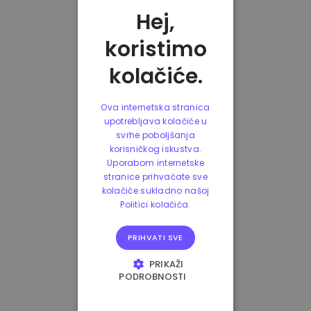
Hej,
koristimo
kolačiće.
Ova internetska stranica
upotrebljava kolačiće u
svrhe poboljšanja
korisničkog iskustva.
Uporabom internetske
stranice prihvaćate sve
kolačiće sukladno našoj
Politici kolačića.
PRIHVATI SVE
PRIKAŽI
PODROBNOSTI
NUŽNO POTREBNI
KOLAČIĆI