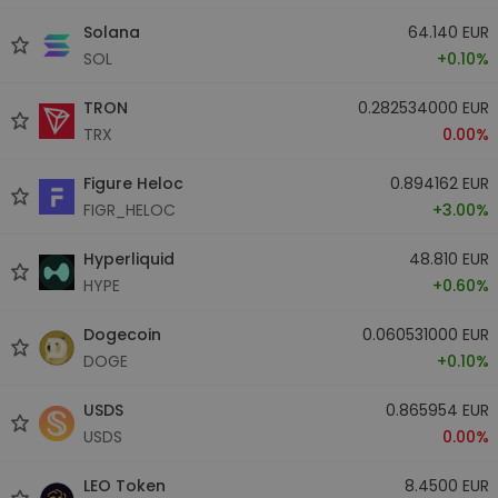
Solana
64.140 EUR
SOL
+0.10%
TRON
0.282534000 EUR
TRX
0.00%
Figure Heloc
0.894162 EUR
FIGR_HELOC
+3.00%
Hyperliquid
48.810 EUR
HYPE
+0.60%
Dogecoin
0.060531000 EUR
DOGE
+0.10%
USDS
0.865954 EUR
USDS
0.00%
LEO Token
8.4500 EUR