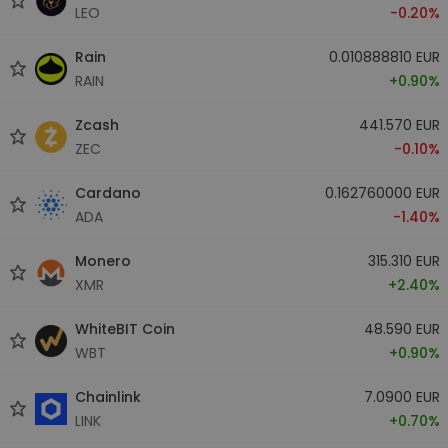
LEO
-0.20%
Rain
0.010888810 EUR
RAIN
+0.90%
Zcash
441.570 EUR
ZEC
-0.10%
Cardano
0.162760000 EUR
ADA
-1.40%
Monero
315.310 EUR
XMR
+2.40%
WhiteBIT Coin
48.590 EUR
WBT
+0.90%
Chainlink
7.0900 EUR
LINK
+0.70%