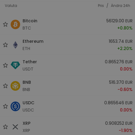
/
Valuta
Pris
Ändra 24h
Bitcoin
56129.00 EUR
BTC
+0.80%
Ethereum
1653.74 EUR
ETH
+2.20%
Tether
0.865276 EUR
USDT
0.00%
BNB
516.370 EUR
BNB
-0.60%
USDC
0.865646 EUR
USDC
0.00%
XRP
0.908252 EUR
XRP
-1.90%