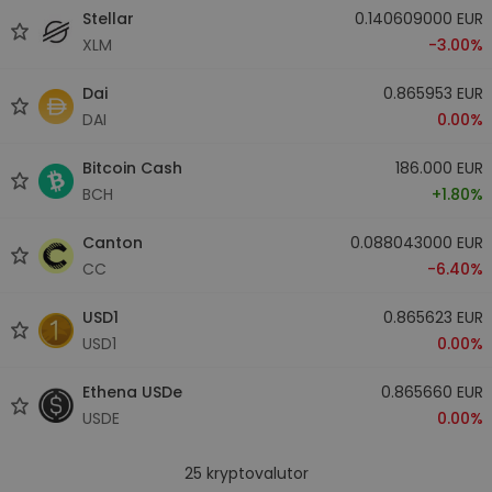
Stellar
0.140609000 EUR
XLM
-3.00%
Dai
0.865953 EUR
DAI
0.00%
Bitcoin Cash
186.000 EUR
BCH
+1.80%
Canton
0.088043000 EUR
CC
-6.40%
USD1
0.865623 EUR
USD1
0.00%
Ethena USDe
0.865660 EUR
USDE
0.00%
25
kryptovalutor