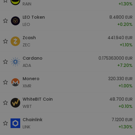
RAIN
+1.30%
LEO Token
8.4800 EUR
LEO
+0.20%
Zcash
441.940 EUR
ZEC
+1.10%
Cardano
0.175363000 EUR
ADA
+7.20%
Monero
320.330 EUR
XMR
+1.00%
WhiteBIT Coin
48.700 EUR
WBT
+0.10%
Chainlink
7.1200 EUR
LINK
+1.30%