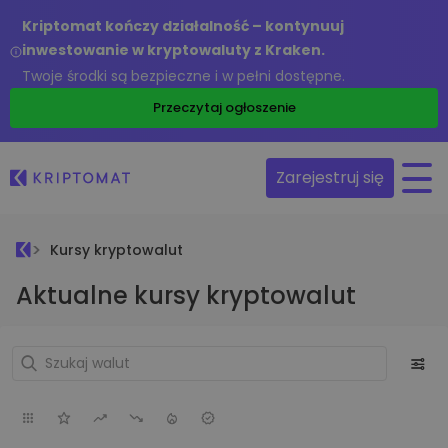
Kriptomat kończy działalność – kontynuuj
inwestowanie w kryptowaluty z Kraken.
Twoje środki są bezpieczne i w pełni dostępne.
Przeczytaj ogłoszenie
Zarejestruj się
Kursy kryptowalut
Aktualne kursy kryptowalut