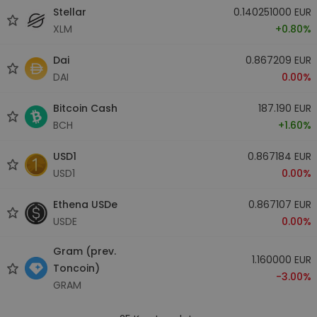
Stellar
0.140251000 EUR
XLM
+0.80%
Dai
0.867209 EUR
DAI
0.00%
Bitcoin Cash
187.190 EUR
BCH
+1.60%
USD1
0.867184 EUR
USD1
0.00%
Ethena USDe
0.867107 EUR
USDE
0.00%
Gram (prev.
1.160000 EUR
Toncoin)
-3.00%
GRAM