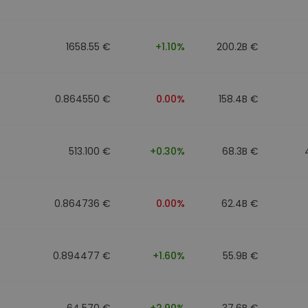
eur d'investissement
1658.55 €
+1.10%
200.2B €
stratégie crypto
0.864550 €
0.00%
158.4B €
513.100 €
+0.30%
68.3B €
0.864736 €
0.00%
62.4B €
0.894477 €
+1.60%
55.9B €
64.570 €
+2.90%
37.6B €