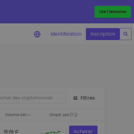
Lire l'annonce
Identification
Inscription
Alertes de prix
Mise à jour en temps réel du prix de
vos jetons préférés
Explorer les actifs
Découvrir les opportunités
d'investissement
Filtres
Portefeuille données
analytiques
Volume 24h
Graph. prix (7 j)
Des informations pertinentes pour
des performances optimales
Acheter
18.6B €