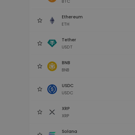
BTC
sécurisé
Explorat
Ethereum
Trouve ta 
ETH
Tether
USDT
BNB
BNB
USDC
USDC
XRP
XRP
Solana