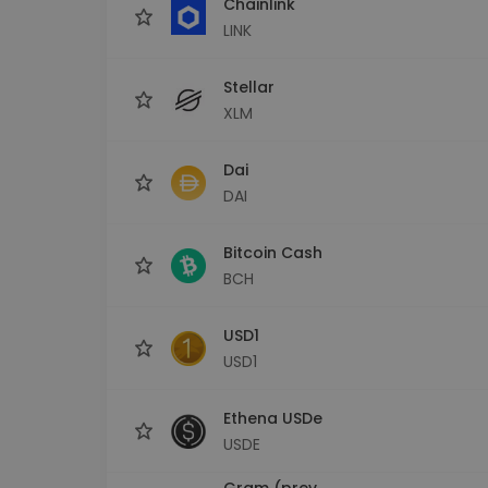
Chainlink
LINK
Stellar
XLM
Dai
DAI
Bitcoin Cash
BCH
USD1
USD1
Ethena USDe
USDE
Gram (prev.