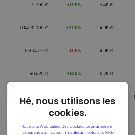
7.1700 €
+1.90%
5.4B €
0.141162000 €
+2.00%
4.9B €
0.864771 €
0.00%
4.0B €
186.920 €
+1.80%
3.7B €
0.864917 €
0.00%
3.5B €
Hé, nous utilisons les
cookies.
0.864701 €
0.00%
3.4B €
Notre site Web utilise des cookies pour améliorer
l'expérience utilisateur. En utilisant notre site Web,