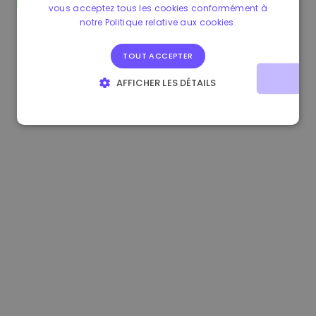
vous acceptez tous les cookies conformément à
1.170000 €
+2.60%
3.2B €
notre Politique relative aux cookies.
TOUT ACCEPTER
AFFICHER LES DÉTAILS
STRICTEMENT NÉCESSAIRES
PERFORMANCE
CIBLAGE
FONCTIONNALITÉ