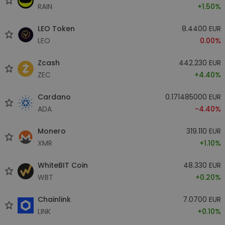
RAIN
+1.50%
LEO Token
8.4400 EUR
LEO
0.00%
Zcash
442.230 EUR
ZEC
+4.40%
Cardano
0.171485000 EUR
ADA
-4.40%
Monero
319.110 EUR
XMR
+1.10%
WhiteBIT Coin
48.330 EUR
WBT
+0.20%
Chainlink
7.0700 EUR
LINK
+0.10%