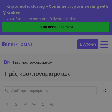
Kriptomat is closing – Continue crypto investing with
Kraken.
Your funds are safe and fully accessible.
Read announcement
Εγγραφή
Τιμές κρυπτονομισμάτων
Τιμές κρυπτονομισμάτων