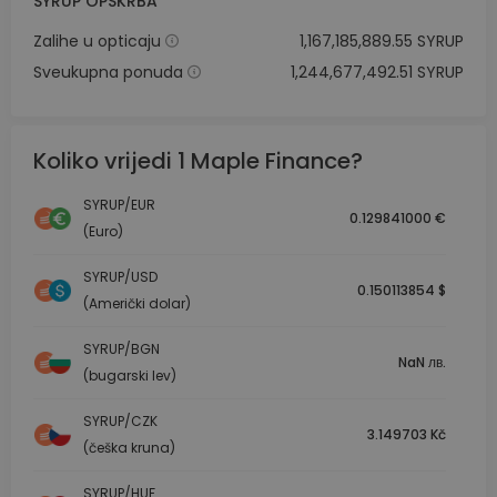
SYRUP OPSKRBA
Zalihe u opticaju
1,167,185,889.55 SYRUP
Sveukupna ponuda
1,244,677,492.51 SYRUP
Koliko vrijedi 1 Maple Finance?
SYRUP/EUR
0.129841000 €
(Euro)
SYRUP/USD
0.150113854 $
(Američki dolar)
SYRUP/BGN
NaN лв.
(bugarski lev)
SYRUP/CZK
3.149703 Kč
(češka kruna)
SYRUP/HUF