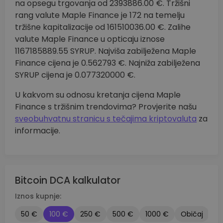
na opsegu trgovanja od 2393886.00 €. Tržišni
rang valute Maple Finance je 172 na temelju
tržišne kapitalizacije od 161510036.00 €. Zalihe
valute Maple Finance u opticaju iznose
1167185889.55 SYRUP. Najviša zabilježena Maple
Finance cijena je 0.562793 €. Najniža zabilježena
SYRUP cijena je 0.077320000 €.
U kakvom su odnosu kretanja cijena Maple
Finance s tržišnim trendovima? Provjerite našu
sveobuhvatnu stranicu s tečajima kriptovaluta
za
informacije.
Bitcoin DCA kalkulator
Iznos kupnje:
50 €
100 €
250 €
500 €
1000 €
Običaj