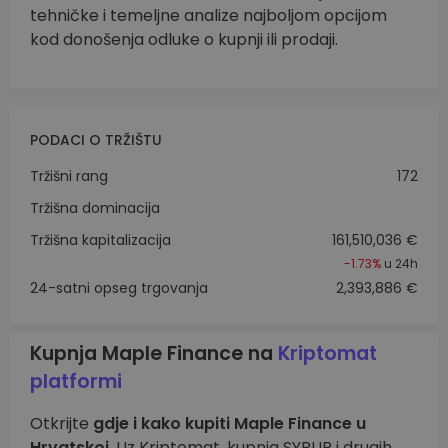
tehničke i temeljne analize najboljom opcijom
kod donošenja odluke o kupnji ili prodaji.
PODACI O TRŽIŠTU
Tržišni rang
172
Tržišna dominacija
Tržišna kapitalizacija
161,510,036 €
-1.73%
u 24h
24-satni opseg trgovanja
2,393,886 €
Kupnja Maple Finance na
Kriptomat
platformi
Otkrijte
gdje i kako kupiti Maple Finance u
Hrvatskoj
. Uz Kriptomat, kupnja SYRUP i drugih