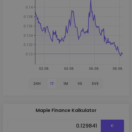
24H
1T
1M
1G
SVE
Maple Finance Kalkulator
€