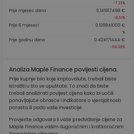
-7.22%
Prije mjesec dana
0.141917498 €
-8.51%
Prije 6 mjeseci
0.129841000 €
%
Prije godinu dana
0.424171444 €
-69.39%
Analiza Maple Finance povijesti cijena.
Prije kupnje bilo koje kriptovalute, trebali biste
istražiti u što se upuštate. To znači da biste
trebali analizirati povijest cijena kako bi uočili
ponavljajuće obrasce i indikatore o vjerojatnosti
porasta ili pada vaše investicije.
Provjerite odgovara li vaše predviđanje cijene za
Maple Finance vašim dugoročnim i kratkoročnim
financijskim ciljevima.