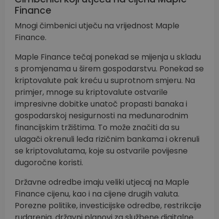
Finance
Mnogi čimbenici utječu na vrijednost Maple
Finance.
Maple Finance tečaj ponekad se mijenja u skladu
s promjenama u širem gospodarstvu. Ponekad se
kriptovalute pak kreću u suprotnom smjeru. Na
primjer, mnoge su kriptovalute ostvarile
impresivne dobitke unatoč propasti banaka i
gospodarskoj nesigurnosti na međunarodnim
financijskim tržištima. To može značiti da su
ulagači okrenuli leđa rizičnim bankama i okrenuli
se kriptovalutama, koje su ostvarile povijesne
dugoročne koristi.
Državne odredbe imaju veliki utjecaj na Maple
Finance cijenu, kao i na cijene drugih valuta.
Porezne politike, investicijske odredbe, restrikcije
rudarenja, državni planovi za službene digitalne