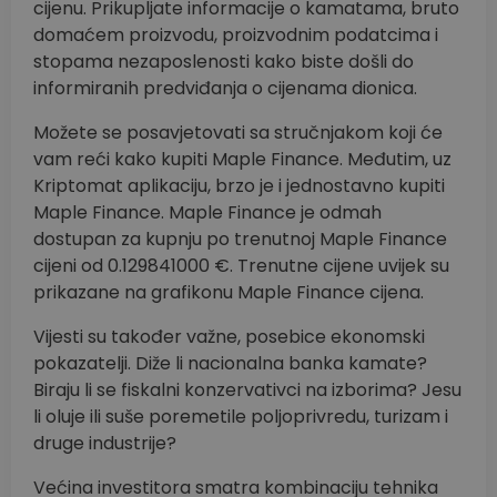
cijenu. Prikupljate informacije o kamatama, bruto
domaćem proizvodu, proizvodnim podatcima i
stopama nezaposlenosti kako biste došli do
informiranih predviđanja o cijenama dionica.
Možete se posavjetovati sa stručnjakom koji će
vam reći kako kupiti Maple Finance. Međutim, uz
Kriptomat aplikaciju, brzo je i jednostavno kupiti
Maple Finance. Maple Finance je odmah
dostupan za kupnju po trenutnoj Maple Finance
cijeni od 0.129841000 €. Trenutne cijene uvijek su
prikazane na grafikonu Maple Finance cijena.
Vijesti su također važne, posebice ekonomski
pokazatelji. Diže li nacionalna banka kamate?
Biraju li se fiskalni konzervativci na izborima? Jesu
li oluje ili suše poremetile poljoprivredu, turizam i
druge industrije?
Većina investitora smatra kombinaciju tehnika