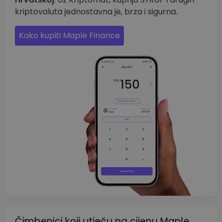
kriptovaluta jednostavna je, brza i sigurna.
Kako kupiti Maple Finance
Čimbenici koji utječu na cijenu Maple