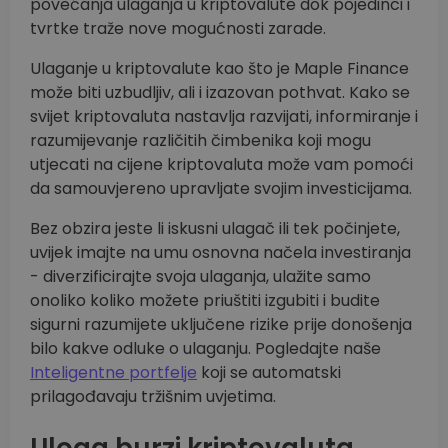
povećanja ulaganja u kriptovalute dok pojedinci i
tvrtke traže nove mogućnosti zarade.
Ulaganje u kriptovalute kao što je Maple Finance
može biti uzbudljiv, ali i izazovan pothvat. Kako se
svijet kriptovaluta nastavlja razvijati, informiranje i
razumijevanje različitih čimbenika koji mogu
utjecati na cijene kriptovaluta može vam pomoći
da samouvjereno upravljate svojim investicijama.
Bez obzira jeste li iskusni ulagač ili tek počinjete,
uvijek imajte na umu osnovna načela investiranja
- diverzificirajte svoja ulaganja, ulažite samo
onoliko koliko možete priuštiti izgubiti i budite
sigurni razumijete uključene rizike prije donošenja
bilo kakve odluke o ulaganju. Pogledajte naše
Inteligentne portfelje
koji se automatski
prilagođavaju tržišnim uvjetima.