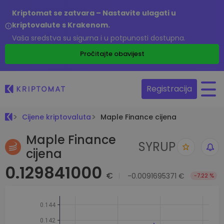
Kriptomat se zatvara – Nastavite ulagati u
kriptovalute s Krakenom.
Vaša sredstva su sigurna i u potpunosti dostupna.
Pročitajte obavijest
Registracija
Cijene kriptovaluta
Maple Finance cijena
Maple Finance
SYRUP
cijena
0.129841000
€
-0.0091695371 €
-7.22 %