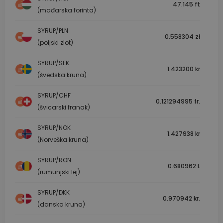
47.145 ft
(mađarska forinta)
SYRUP/PLN
0.558304 zł
(poljski zlot)
SYRUP/SEK
1.423200 kr
(švedska kruna)
SYRUP/CHF
0.121294995 fr.
(švicarski franak)
SYRUP/NOK
1.427938 kr
(Norveška kruna)
SYRUP/RON
0.680962 L
(rumunjski lej)
SYRUP/DKK
0.970942 kr.
(danska kruna)