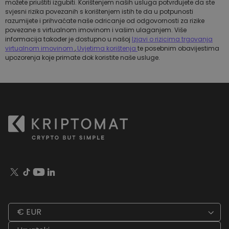
možete priuštiti izgubiti. Korištenjem naših usluga potvrđujete da ste
svjesni rizika povezanih s korištenjem istih te da u potpunosti
razumijete i prihvaćate naše odricanje od odgovornosti za rizike
povezane s virtualnom imovinom i vašim ulaganjem. Više
informacija također je dostupno u našoj
Izjavi o rizicima trgovanja
virtualnom imovinom
,
Uvjetima korištenja
te posebnim obavijestima
upozorenja koje primate dok koristite naše usluge.
€ EUR