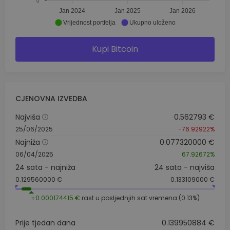
0
Jan 2024
Jan 2025
Jan 2026
Vrijednost portfelja
Ukupno uloženo
Kupi Bitcoin
CJENOVNA IZVEDBA
Najviša
0.562793 €
25/06/2025
-76.92922%
Najniža
0.077320000 €
06/04/2025
67.92672%
24 sata - najniža
24 sata - najviša
0.129560000 €
0.133109000 €
+0.000174415 €
rast u posljednjih sat vremena (0.13%)
Prije tjedan dana
0.139950884 €