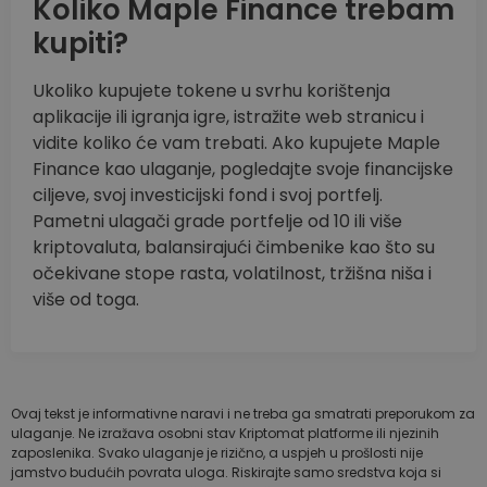
Koliko Maple Finance trebam
kupiti?
Ukoliko kupujete tokene u svrhu korištenja
aplikacije ili igranja igre, istražite web stranicu i
vidite koliko će vam trebati. Ako kupujete Maple
Finance kao ulaganje, pogledajte svoje financijske
ciljeve, svoj investicijski fond i svoj portfelj.
Pametni ulagači grade portfelje od 10 ili više
kriptovaluta, balansirajući čimbenike kao što su
očekivane stope rasta, volatilnost, tržišna niša i
više od toga.
Ovaj tekst je informativne naravi i ne treba ga smatrati preporukom za
ulaganje. Ne izražava osobni stav Kriptomat platforme ili njezinih
zaposlenika. Svako ulaganje je rizično, a uspjeh u prošlosti nije
jamstvo budućih povrata uloga. Riskirajte samo sredstva koja si