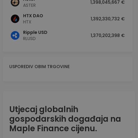
1,398,045,667 €
ASTER
HTX DAO
1,392,330,732 €
HTX
Ripple USD
1,370,202,398 €
RLUSD
USPOREDIV OBIM TRGOVINE
Utjecaj globalnih
gospodarskih događaja na
Maple Finance cijenu.