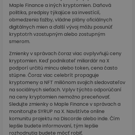
Maple Finance a iných kryptomien. Daňová
politika, predpisy týkajúce sa investícií,
obmedzenia ťažby, vládne plány oficiálnych
digitálnych mien a ďalší vývoj môžu posunúť
kryptotrh vzostupným alebo zostupným
smerom.
Zmienky v správach čoraz viac ovplyvňujú ceny
kryptomien. Keď podnikateľ miliardár na X
podporí určitú mincu alebo token, cena často
stúpne. Čoraz viac celebrít propaguje
kryptomeny a NFT miliónom svojich sledovateľov
na sociálnych sieťach. Vplyv týchto odporúčaní
na ceny kryptomien nemožno preceňovať.
Sledujte zmienky o Maple Finance v správach a
monitorujte SYRUP na X. Navštívte online
komunitu projektu na Discorde alebo inde. Čím
lepšie budete informovaní, tým lepšie
rozhodnutia budete môcť robiť.