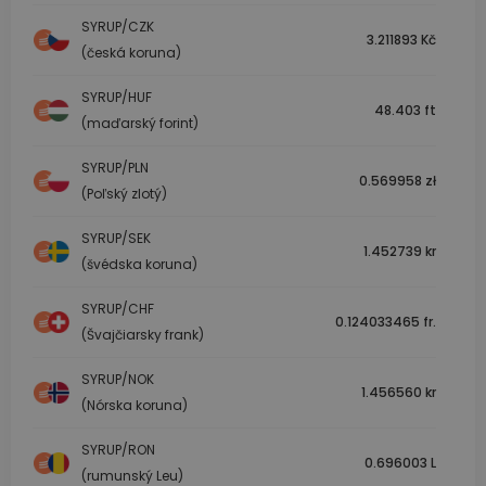
SYRUP/CZK
3.211893 Kč
(česká koruna)
SYRUP/HUF
48.403 ft
(maďarský forint)
SYRUP/PLN
0.569958 zł
(Poľský zlotý)
SYRUP/SEK
1.452739 kr
(švédska koruna)
SYRUP/CHF
0.124033465 fr.
(Švajčiarsky frank)
SYRUP/NOK
1.456560 kr
(Nórska koruna)
SYRUP/RON
0.696003 L
(rumunský Leu)