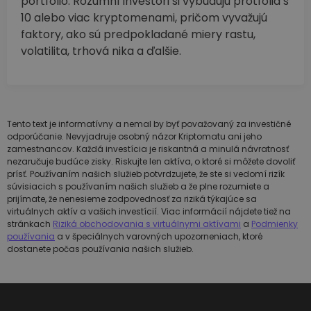
portfólio. Rozumní investori si vybudujú protfóliá s
10 alebo viac kryptomenami, pričom vyvažujú
faktory, ako sú predpokladané miery rastu,
volatilita, trhová nika a ďalšie.
Tento text je informatívny a nemal by byť považovaný za investičné
odporúčanie. Nevyjadruje osobný názor Kriptomatu ani jeho
zamestnancov. Každá investícia je riskantná a minulá návratnosť
nezaručuje budúce zisky. Riskujte len aktíva, o ktoré si môžete dovoliť
prísť. Používaním našich služieb potvrdzujete, že ste si vedomí rizík
súvisiacich s používaním našich služieb a že plne rozumiete a
prijímate, že nenesieme zodpovednosť za riziká týkajúce sa
virtuálnych aktív a vašich investícií. Viac informácií nájdete tiež na
stránkach
Riziká obchodovania s virtuálnymi aktívami
a
Podmienky
používania
a v špeciálnych varovných upozorneniach, ktoré
dostanete počas používania našich služieb.