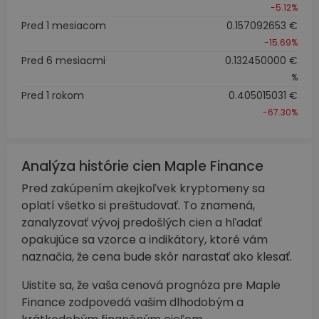
-5.12%
Pred 1 mesiacom
0.157092653 €
-15.69%
Pred 6 mesiacmi
0.132450000 €
%
Pred 1 rokom
0.405015031 €
-67.30%
Analýza histórie cien Maple Finance
Pred zakúpením akejkoľvek kryptomeny sa
oplatí všetko si preštudovať. To znamená,
zanalyzovať vývoj predošlých cien a hľadať
opakujúce sa vzorce a indikátory, ktoré vám
naznačia, že cena bude skôr narastať ako klesať.
Uistite sa, že vaša cenová prognóza pre Maple
Finance zodpovedá vašim dlhodobým a