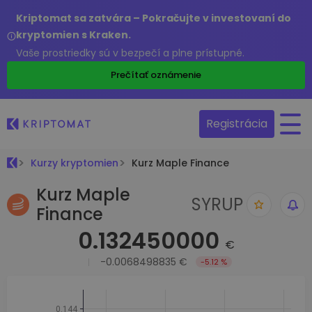
Kriptomat sa zatvára – Pokračujte v investovaní do
kryptomien s Kraken.
Vaše prostriedky sú v bezpečí a plne prístupné.
Prečítať oznámenie
Registrácia
Kurzy kryptomien
Kurz Maple Finance
Kurz Maple
SYRUP
Finance
0.132450000
€
-0.0068498835 €
-5.12 %