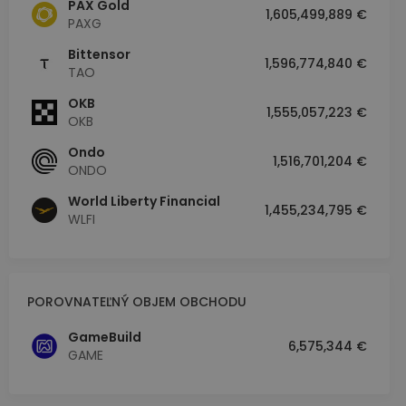
PAX Gold
1,605,499,889 €
PAXG
Bittensor
1,596,774,840 €
TAO
OKB
1,555,057,223 €
OKB
Ondo
1,516,701,204 €
ONDO
World Liberty Financial
1,455,234,795 €
WLFI
POROVNATEĽNÝ OBJEM OBCHODU
GameBuild
6,575,344 €
GAME