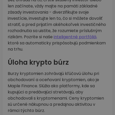
len začínate, vždy majte na pamäti základné
zásady investovania - diverzifikujte svoje
investície, investujte len to, čo si môžete dovoliť
stratiť, a pred prijatím akéhokoľvek investičného
rozhodnutia sa uistite, že rozumiete príslušným
rizikám. Pozrite si naše
inteligentné portfóliá,
ktoré sa automaticky prispôsobujú podmienkam
na trhu.
Úloha krypto búrz
Burzy kryptomien zohrávajú kľúčovú úlohu pri
obchodovaní a oceňovaní kryptomien, ako je
Maple Finance. Slúžia ako platformy, kde sa
kupujúci a predávajúci stretávajú, aby
obchodovali s kryptomenami. Ceny kryptomien
sú určené nákupnou a predajnou aktivitou v
rámci týchto búrz.