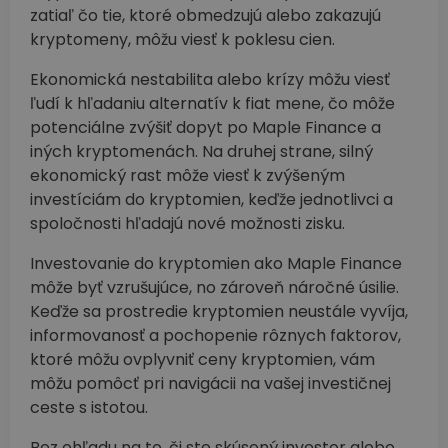
zatiaľ čo tie, ktoré obmedzujú alebo zakazujú
kryptomeny, môžu viesť k poklesu cien.
Ekonomická nestabilita alebo krízy môžu viesť
ľudí k hľadaniu alternatív k fiat mene, čo môže
potenciálne zvýšiť dopyt po Maple Finance a
iných kryptomenách. Na druhej strane, silný
ekonomický rast môže viesť k zvýšeným
investíciám do kryptomien, keďže jednotlivci a
spoločnosti hľadajú nové možnosti zisku.
Investovanie do kryptomien ako Maple Finance
môže byť vzrušujúce, no zároveň náročné úsilie.
Keďže sa prostredie kryptomien neustále vyvíja,
informovanosť a pochopenie rôznych faktorov,
ktoré môžu ovplyvniť ceny kryptomien, vám
môžu pomôcť pri navigácii na vašej investičnej
ceste s istotou.
Bez ohľadu na to, či ste skúsený investor alebo