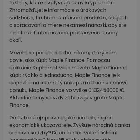
faktory, ktoré ovplyvňujú ceny kryptomien.
Zhromažďujete informácie o úrokových
sadzbách, hrubom domácom produkte, údajoch
o spracovaní a miere nezamestnanosti, aby ste
mohli robiť informované predpovede o ceny
akcií.
Môžete sa poradiť s odborníkom, ktorý vám
povie, ako kúpiť Maple Finance. Pomocou
aplikácie Kriptomat však môžete Maple Finance
kúpiť rýchlo a jednoducho. Maple Finance je k
dispozícii na okamžitý nákup za aktuálnu cenovú
ponuku Maple Finance vo výške 0.132450000 €.
Aktuálne ceny sa vždy zobrazujú v grafe Maple
Finance.
Dôležité sú aj spravodajské udalosti, najmä
ekonomické ukazovatele. Zvyšuje národná banka
úrokové sadzby? Sú do funkcií volení fiškální