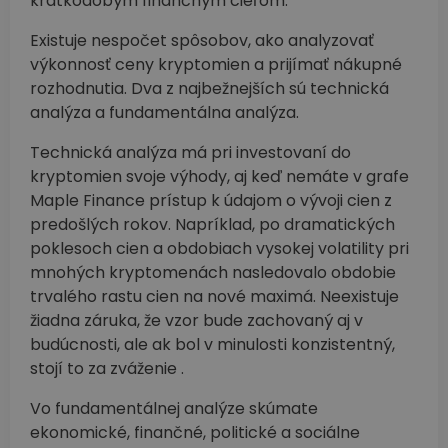
krátkodobým finančným cieľom.
Existuje nespočet spôsobov, ako analyzovať
výkonnosť ceny kryptomien a prijímať nákupné
rozhodnutia. Dva z najbežnejších sú technická
analýza a fundamentálna analýza.
Technická analýza má pri investovaní do
kryptomien svoje výhody, aj keď nemáte v grafe
Maple Finance prístup k údajom o vývoji cien z
predošlých rokov. Napríklad, po dramatických
poklesoch cien a obdobiach vysokej volatility pri
mnohých kryptomenách nasledovalo obdobie
trvalého rastu cien na nové maximá. Neexistuje
žiadna záruka, že vzor bude zachovaný aj v
budúcnosti, ale ak bol v minulosti konzistentný,
stojí to za zváženie .
Vo fundamentálnej analýze skúmate
ekonomické, finančné, politické a sociálne