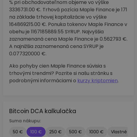
% pri obchodovateľnom objeme vo výške
3336731.00 €. Trhová pozícia Maple Finance je 171
na základe trhovej kapitalizácie vo výške
164869215.00 €. Ponuka tokenov Maple Finance v
obehu je 1167185889.55 SYRUP. Najvyššia
zaznamenaná cena Maple Finance je 0.562793 €.
A najnižšia zaznamenaná cena SYRUP je
0.077320000 €.
Ako pohyby cien Maple Finance súvisia s
trhovými trendmi? Pozrite si našu stránku s
podrobnými informáciami o
kurzy kriptomien
.
Bitcoin DCA kalkulačka
Suma nákupu:
50 €
100 €
250 €
500 €
1000 €
Vlastné