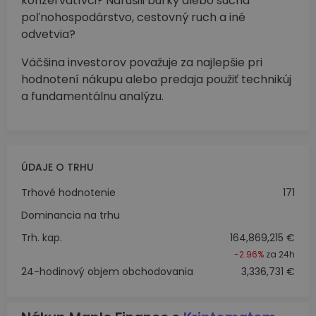
konzervatívci? Narušili búrky alebo suchá
poľnohospodárstvo, cestovný ruch a iné
odvetvia?
Väčšina investorov považuje za najlepšie pri
hodnotení nákupu alebo predaja použiť technikúj
a fundamentálnu analýzu.
ÚDAJE O TRHU
Trhové hodnotenie
171
Dominancia na trhu
Trh. kap.
164,869,215 €
-2.96%
za 24h
24-hodinový objem obchodovania
3,336,731 €