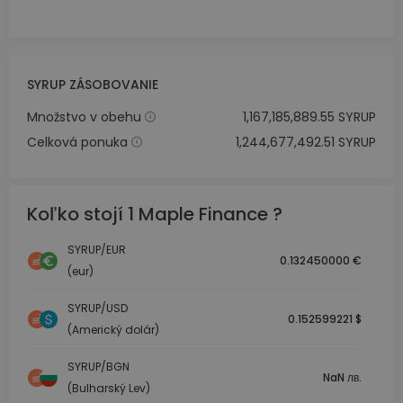
SYRUP ZÁSOBOVANIE
Množstvo v obehu
1,167,185,889.55 SYRUP
Celková ponuka
1,244,677,492.51 SYRUP
Koľko stojí 1 Maple Finance ?
SYRUP/EUR
0.132450000 €
(eur)
SYRUP/USD
0.152599221 $
(Americký dolár)
SYRUP/BGN
NaN лв.
(Bulharský Lev)