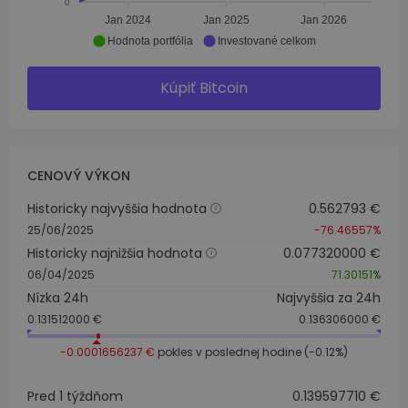
0
Jan 2024
Jan 2025
Jan 2026
Hodnota portfólia
Investované celkom
Kúpiť Bitcoin
CENOVÝ VÝKON
Historicky najvyššia hodnota
0.562793 €
25/06/2025
-76.46557%
Historicky najnižšia hodnota
0.077320000 €
06/04/2025
71.30151%
Nízka 24h
Najvyššia za 24h
0.131512000 €
0.136306000 €
-0.0001656237 €
pokles v poslednej hodine (-0.12%)
Pred 1 týždňom
0.139597710 €