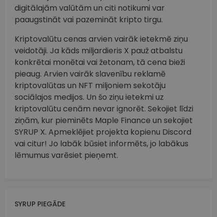
digitālajām valūtām un citi notikumi var
paaugstināt vai pazemināt kripto tirgu.
Kriptovalūtu cenas arvien vairāk ietekmē ziņu
veidotāji. Ja kāds miljardieris X pauž atbalstu
konkrētai monētai vai žetonam, tā cena bieži
pieaug. Arvien vairāk slavenību reklamē
kriptovalūtas un NFT miljoniem sekotāju
sociālajos medijos. Un šo ziņu ietekmi uz
kriptovalūtu cenām nevar ignorēt. Sekojiet līdzi
ziņām, kur pieminēts Maple Finance un sekojiet
SYRUP X. Apmeklējiet projekta kopienu Discord
vai citur! Jo labāk būsiet informēts, jo labākus
lēmumus varēsiet pieņemt.
SYRUP PIEGĀDE