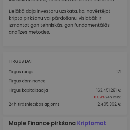
Lielākā daļa investoru uzskata, ka, novērtējot
kripto pirkšanu vai pārdošanu, vislabāk ir
izmantot gan tehniskās, gan fundamentālās
analīzes metodes.
TIRGUS DATI
Tirgus rangs
171
Tirgus dominance
Tirgus kapitalizācija
163,451,281 €
-0.89%
24h laikā
24h tirdzniecības apjoms
2,405,362 €
Maple Finance pirkšana
Kriptomat