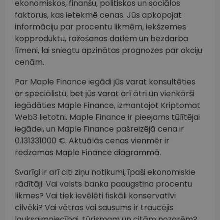
ekonomiskos, finanšu, politiskos un sociālos
faktorus, kas ietekmē cenas. Jūs apkopojat
informāciju par procentu likmēm, iekšzemes
kopproduktu, ražošanas datiem un bezdarba
līmeni, lai sniegtu apzinātas prognozes par akciju
cenām.
Par Maple Finance iegādi jūs varat konsultēties
ar speciālistu, bet jūs varat arī ātri un vienkārši
iegādāties Maple Finance, izmantojot Kriptomat
Web3 lietotni. Maple Finance ir pieejams tūlītējai
iegādei, un Maple Finance pašreizējā cena ir
0.131331000 €. Aktuālās cenas vienmēr ir
redzamas Maple Finance diagrammā.
Svarīgi ir arī citi ziņu notikumi, īpaši ekonomiskie
rādītāji. Vai valsts banka paaugstina procentu
likmes? Vai tiek ievēlēti fiskāli konservatīvi
cilvēki? Vai vētras vai sausums ir traucējis
lauksaimniecībai, tūrismam un citām nozarēm?