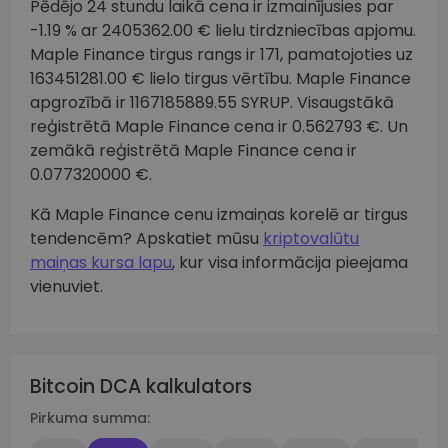
Pēdējo 24 stundu laikā cena ir izmainījusies par
-1.19 % ar 2405362.00 € lielu tirdzniecības apjomu.
Maple Finance tirgus rangs ir 171, pamatojoties uz
163451281.00 € lielo tirgus vērtību. Maple Finance
apgrozībā ir 1167185889.55 SYRUP. Visaugstākā
reģistrētā Maple Finance cena ir 0.562793 €. Un
zemākā reģistrētā Maple Finance cena ir
0.077320000 €.
Kā Maple Finance cenu izmaiņas korelē ar tirgus
tendencēm? Apskatiet mūsu
kriptovalūtu
maiņas kursa lapu
, kur visa informācija pieejama
vienuviet.
Bitcoin DCA kalkulators
Pirkuma summa: