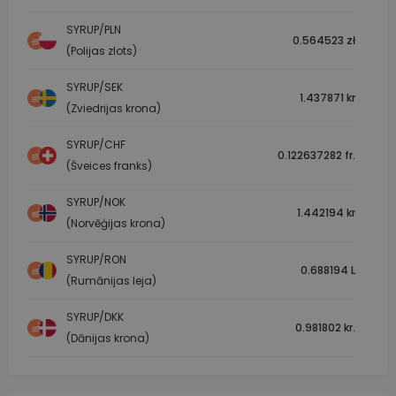
SYRUP/PLN
0.564523 zł
(Polijas zlots)
SYRUP/SEK
1.437871 kr
(Zviedrijas krona)
SYRUP/CHF
0.122637282 fr.
(Šveices franks)
SYRUP/NOK
1.442194 kr
(Norvēģijas krona)
SYRUP/RON
0.688194 L
(Rumānijas leja)
SYRUP/DKK
0.981802 kr.
(Dānijas krona)