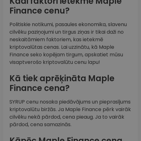
Kādi faktori ietekmē Maple
Finance cenu?
Politiskie notikumi, pasaules ekonomika, slavenu
cilvēku paziņojumi un tirgus ziņas ir tikai daži no
neskaitāmiem faktoriem, kas ietekmē
kriptovalūtas cenas. Lai uzzinātu, kā Maple
Finance seko kopējam tirgum, apskatiet mūsu
visaptverošo kriptovalūtu cenu lapu!
Kā tiek aprēķināta Maple
Finance cena?
SYRUP cenu nosaka piedāvājums un pieprasījums
kriptovalūtu biržās. Ja Maple Finance pērk vairāk
cilvēku nekā pārdod, cena pieaug. Ja to vairāk
pārdod, cena samazinās.
Kāpēc Maple Finance cena