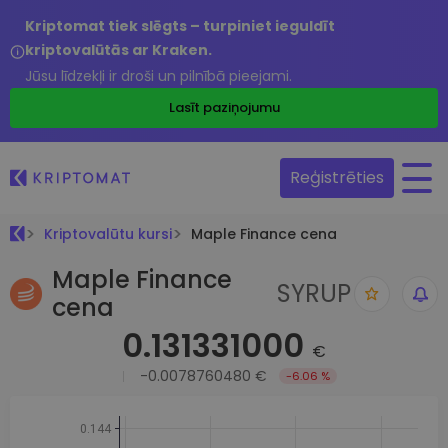
Kriptomat tiek slēgts – turpiniet ieguldīt
kriptovalūtās ar Kraken.
Jūsu līdzekļi ir droši un pilnībā pieejami.
Lasīt paziņojumu
Reģistrēties
Kriptovalūtu kursi
Maple Finance cena
Maple Finance
SYRUP
cena
0.131331000
€
-0.0078760480 €
-6.06 %