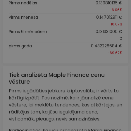
Pirms nedēļas
0.139810135 €
-6.06%
Pirms mēneša
0.147012911 €
-10.67%
Pirms 6 mēnešiem
0.131331000 €
%
pirms gada
0.432228684 €
-69.62%
Tiek analizēta Maple Finance cenu
vēsture
Pirms iegādāties jebkuru kriptovalūtu, ir vērts to
kārtīgi izpētīt. Tas nozīmē, ka ir jāanalizē cenu
vēsture, lai meklētu tendences, kas atkārtojas, un
rādītājus tam, ka jūsu ieguldījuma cena,
visticamāk, pieaugs, nevis samazināsies.
Pārliecinieties, ka jūsu prognozētā Maple Finance