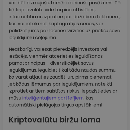
var būt aizraujošs, tomēr izaicinošs pasākums. Tā
kā kriptovalūtu vide turpina attīstīties,
informētība un izpratne par dažādiem faktoriem,
kas var ietekmēt kriptogrāfijas cenas, var
palīdzēt jums pārliecinoši virzīties uz priekšu savā
ieguldījumu ceļojumā.
Neatkarīgi, vai esat pieredzējis investors vai
iesācējs, vienmēr atcerieties ieguldīšanas
pamatprincipus - diversificējiet savus
ieguldījumus, ieguldiet tikai tādu naudas summu,
ko varat atļauties zaudēt, un, pirms pieņemat
jebkādus lēmumus par ieguldījumiem, noteikti
izprotiet ar tiem saistītos riskus. Iepazīstieties ar
mūsu
inteliģentajiem portfefļiem
, kas
automātiski pielāgojas tirgus apstākļiem!
Kriptovalūtu biržu loma