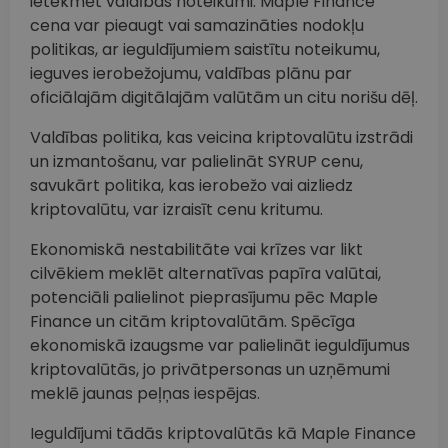
ietekmēt valdības noteikumi. Maple Finance
cena var pieaugt vai samazināties nodokļu
politikas, ar ieguldījumiem saistītu noteikumu,
ieguves ierobežojumu, valdības plānu par
oficiālajām digitālajām valūtām un citu norišu dēļ.
Valdības politika, kas veicina kriptovalūtu izstrādi
un izmantošanu, var palielināt SYRUP cenu,
savukārt politika, kas ierobežo vai aizliedz
kriptovalūtu, var izraisīt cenu kritumu.
Ekonomiskā nestabilitāte vai krīzes var likt
cilvēkiem meklēt alternatīvas papīra valūtai,
potenciāli palielinot pieprasījumu pēc Maple
Finance un citām kriptovalūtām. Spēcīga
ekonomiskā izaugsme var palielināt ieguldījumus
kriptovalūtās, jo privātpersonas un uzņēmumi
meklē jaunas peļņas iespējas.
Ieguldījumi tādās kriptovalūtās kā Maple Finance