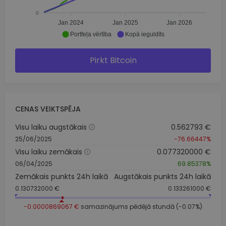
0
Jan 2024
Jan 2025
Jan 2026
Portfeļa vērtība
Kopā ieguldīts
Pirkt Bitcoin
CENAS VEIKTSPĒJA
Visu laiku augstākais
0.562793 €
25/06/2025
-76.66447%
Visu laiku zemākais
0.077320000 €
06/04/2025
69.85378%
Zemākais punkts 24h laikā
Augstākais punkts 24h laikā
0.130732000 €
0.133261000 €
-0.0000869067 €
samazinājums pēdējā stundā (-0.07%)