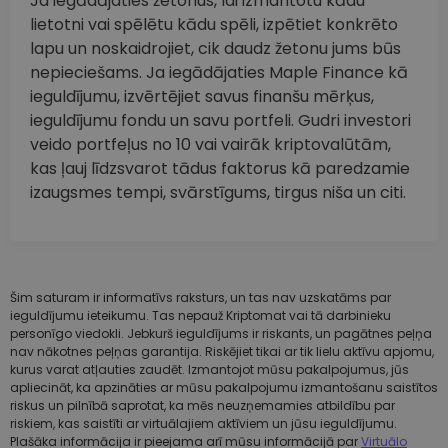
Ja iegādājaties žetonus, lai izmantotu kādu
lietotni vai spēlētu kādu spēli, izpētiet konkrēto
lapu un noskaidrojiet, cik daudz žetonu jums būs
nepieciešams. Ja iegādājaties Maple Finance kā
ieguldījumu, izvērtējiet savus finanšu mērķus,
ieguldījumu fondu un savu portfeli. Gudri investori
veido portfeļus no 10 vai vairāk kriptovalūtām,
kas ļauj līdzsvarot tādus faktorus kā paredzamie
izaugsmes tempi, svārstīgums, tirgus niša un citi.
Šim saturam ir informatīvs raksturs, un tas nav uzskatāms par
ieguldījumu ieteikumu. Tas nepauž Kriptomat vai tā darbinieku
personīgo viedokli. Jebkurš ieguldījums ir riskants, un pagātnes peļņa
nav nākotnes peļņas garantija. Riskējiet tikai ar tik lielu aktīvu apjomu,
kurus varat atļauties zaudēt. Izmantojot mūsu pakalpojumus, jūs
apliecināt, ka apzināties ar mūsu pakalpojumu izmantošanu saistītos
riskus un pilnībā saprotat, ka mēs neuzņemamies atbildību par
riskiem, kas saistīti ar virtuālajiem aktīviem un jūsu ieguldījumu.
Plašāka informācija ir pieejama arī mūsu informācijā par
Virtuālo