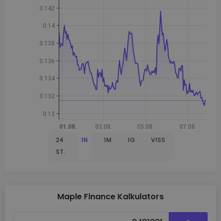
24
1N
1M
1G
VISS
ST.
Maple Finance Kalkulators