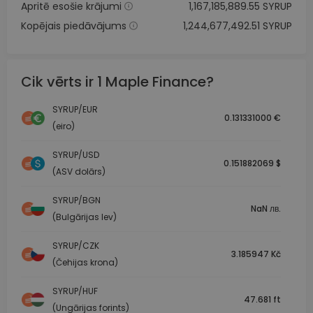
Apritē esošie krājumi
1,167,185,889.55 SYRUP
Kopējais piedāvājums
1,244,677,492.51 SYRUP
Cik vērts ir 1 Maple Finance?
SYRUP/EUR
0.131331000 €
(eiro)
SYRUP/USD
0.151882069 $
(ASV dolārs)
SYRUP/BGN
NaN лв.
(Bulgārijas lev)
SYRUP/CZK
3.185947 Kč
(Čehijas krona)
SYRUP/HUF
47.681 ft
(Ungārijas forints)