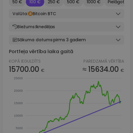
50 €
100 €
250 €
500 €
1000 €
Pielāgots
Valūta:
Bitcoin BTC
Biežums:
Iknedēļas
Sākuma datums:
pirms 3 gadiem
Portfeļa vērtība laika gaitā
KOPĀ IEGULDĪTS
PAREDZAMĀ VĒRTĪBA
15700.00
≈ 15634.00
€
€
25000
20000
15000
10000
5000