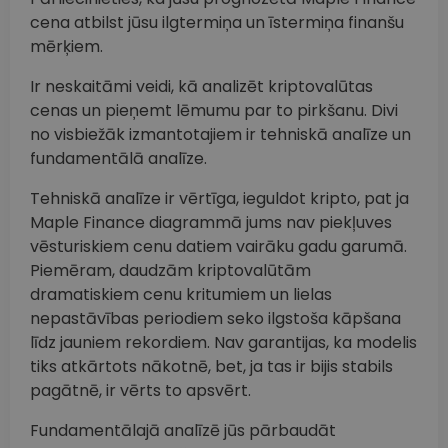
cena atbilst jūsu ilgtermiņa un īstermiņa finanšu
mērķiem.
Ir neskaitāmi veidi, kā analizēt kriptovalūtas
cenas un pieņemt lēmumu par to pirkšanu. Divi
no visbiežāk izmantotajiem ir tehniskā analīze un
fundamentālā analīze.
Tehniskā analīze ir vērtīga, ieguldot kripto, pat ja
Maple Finance diagrammā jums nav piekļuves
vēsturiskiem cenu datiem vairāku gadu garumā.
Piemēram, daudzām kriptovalūtām
dramatiskiem cenu kritumiem un lielas
nepastāvības periodiem seko ilgstoša kāpšana
līdz jauniem rekordiem. Nav garantijas, ka modelis
tiks atkārtots nākotnē, bet, ja tas ir bijis stabils
pagātnē, ir vērts to apsvērt.
Fundamentālajā analīzē jūs pārbaudāt