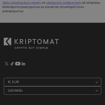
aktīvu tirdzniecības riskiem
un
Lietošanas noteikumiem
, kā arī īpašos
brīdinājuma paziņojumos, ko saņemat, izmantojot mūsu
pakalpojumus.
€ EUR
Latviešu