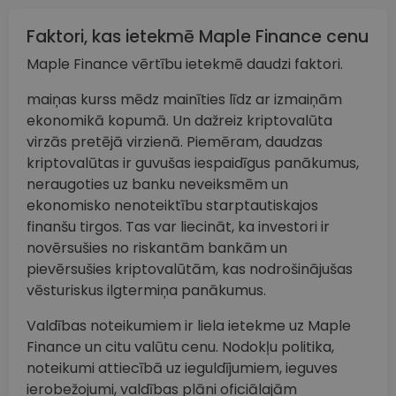
Faktori, kas ietekmē Maple Finance cenu
Maple Finance vērtību ietekmē daudzi faktori.
maiņas kurss mēdz mainīties līdz ar izmaiņām
ekonomikā kopumā. Un dažreiz kriptovalūta
virzās pretējā virzienā. Piemēram, daudzas
kriptovalūtas ir guvušas iespaidīgus panākumus,
neraugoties uz banku neveiksmēm un
ekonomisko nenoteiktību starptautiskajos
finanšu tirgos. Tas var liecināt, ka investori ir
novērsušies no riskantām bankām un
pievērsušies kriptovalūtām, kas nodrošinājušas
vēsturiskus ilgtermiņa panākumus.
Valdības noteikumiem ir liela ietekme uz Maple
Finance un citu valūtu cenu. Nodokļu politika,
noteikumi attiecībā uz ieguldījumiem, ieguves
ierobežojumi, valdības plāni oficiālajām