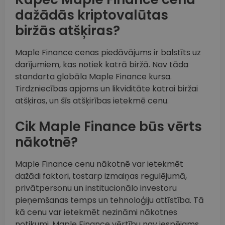
dažādās kriptovalūtas
biržās atšķiras?
Maple Finance cenas piedāvājums ir balstīts uz
darījumiem, kas notiek katrā biržā. Nav tāda
standarta globāla Maple Finance kursa.
Tirdzniecības apjoms un likviditāte katrai biržai
atšķiras, un šīs atšķirības ietekmē cenu.
Cik Maple Finance būs vērts
nākotnē?
Maple Finance cenu nākotnē var ietekmēt
dažādi faktori, tostarp izmaiņas regulējumā,
privātpersonu un institucionālo investoru
pieņemšanas temps un tehnoloģiju attīstība. Tā
kā cenu var ietekmēt nezināmi nākotnes
notikumi, Maple Finance vērtību nav iespējams