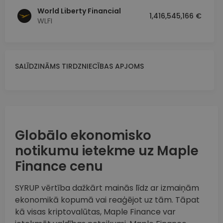
World Liberty Financial
1,416,545,166 €
WLFI
SALĪDZINĀMS TIRDZNIECĪBAS APJOMS
Globālo ekonomisko
notikumu ietekme uz Maple
Finance cenu
SYRUP vērtība dažkārt mainās līdz ar izmaiņām
ekonomikā kopumā vai reaģējot uz tām. Tāpat
kā visas kriptovalūtas, Maple Finance var