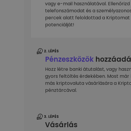
kriptotárca
vagy e-mail használatával. Ellenőrizd
telefonszámodat és a személyazonos
percek alatt feloldottad a Kriptomat 
potenciálját!
2. LÉPÉS
Pénzeszközök
hozzáadá
Hozz létre banki átutalást, vagy hasz
gyors feltöltés érdekében. Most már 
más kriptovaluta vásárlására a Kri
pénztárcával.
3. LÉPÉS
Vásárlás