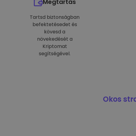
Megtartás
Tartsd biztonságban
befektetésedet és
kövesd a
növekedését a
Kriptomat
segítségével.
Okos str