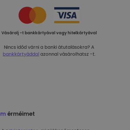
Vásárolj -t bankkártyával vagy hitelkártyával
Nincs időd várni a banki átutalásokra? A
bankkártyáddal
azonnal vásárolhatsz -t.
am
érméimet