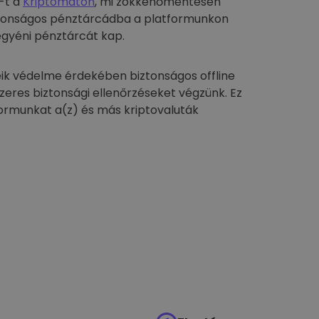
-t a
Kriptomaton
, mi zökkenőmentesen
biztonságos pénztárcádba a platformunkon
egyéni pénztárcát kap.
ik védelme érdekében biztonságos offline
szeres biztonsági ellenőrzéseket végzünk. Ez
formunkat a(z) és más kriptovaluták