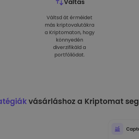
Váltás
Váltsd át érméidet
más kriptovalutákra
a Kriptomaton, hogy
könnyedén
diverzifikáld a
portfóliódat.
atégiák
vásárláshoz a Kriptomat seg