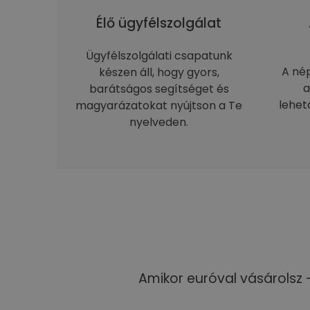
Élő ügyfélszolgálat
Ügyfélszolgálati csapatunk
A né
készen áll, hogy gyors,
a
barátságos segítséget és
lehet
magyarázatokat nyújtson a Te
nyelveden.
Amikor euróval vásárolsz 