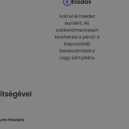
Eladás
Add el érméidet
euróért, és
zökkenőmentesen
kiveheted a pénzt a
kapcsolódó
bankszámládra
vagy kártyádra.
ítségével