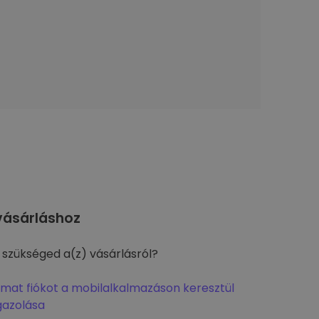
ásárláshoz
 szükséged a(z) vásárlásról?
omat fiókot a mobilalkalmazáson keresztül
gazolása