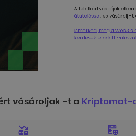
A hitelkártyás díjak elke
átutalással
, és vásárolj 
Ismerkedj meg a Web3 alap
kérdésekre adott válaszok
ért vásároljak -t a
Kriptomat-