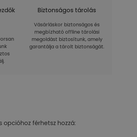
kezdők
Biztonságos tárolás
Vásárláskor biztonságos és
megbízható offline tárolási
yorsan
megoldást biztosítunk, amely
unk
garantálja a tárolt biztonságát.
ztos
j.
s opcióhoz férhetsz hozzá: