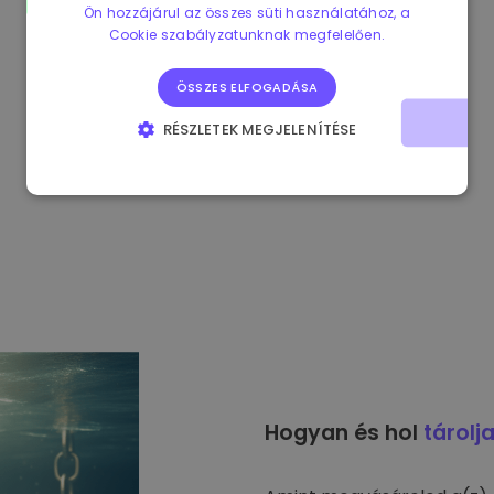
Ön hozzájárul az összes süti használatához, a
Cookie szabályzatunknak megfelelően.
ÖSSZES ELFOGADÁSA
RÉSZLETEK MEGJELENÍTÉSE
ELENGEDHETETLENÜL SZÜKSÉGES
TELJESÍTMÉNY
CÉLZÁS
FUNKCIONALITÁS
Hogyan és hol
tárolj