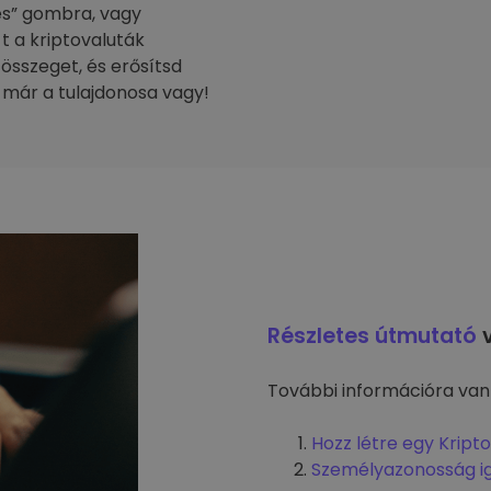
tés” gombra, vagy
-t a kriptovaluták
 összeget, és erősítsd
 már a tulajdonosa vagy!
Részletes útmutató
v
További információra van
Hozz létre egy Kript
Személyazonosság i