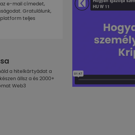
 az e-mail címedet,
ságodat. Gratulálunk,
platform teljes
sa
náld a hitelkártyádat a
készen állsz a és 2000+
ptomat Web3