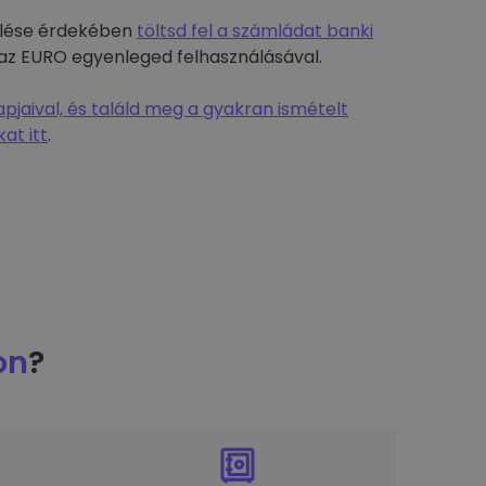
rülése érdekében
töltsd fel a számládat banki
-t az EURO egyenleged felhasználásával.
jaival, és találd meg a gyakran ismételt
at itt
.
on
?