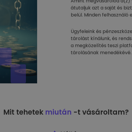
Amint megvásárolod a(z) 
átutaljuk azt a saját és 
belül. Minden felhasználó 
Ügyfeleink és pénzeszköze
tárolást kínálunk, és rend
a megközelítés teszi plat
tárolásának menedékévé.
Mit tehetek
miután
-t vásároltam?