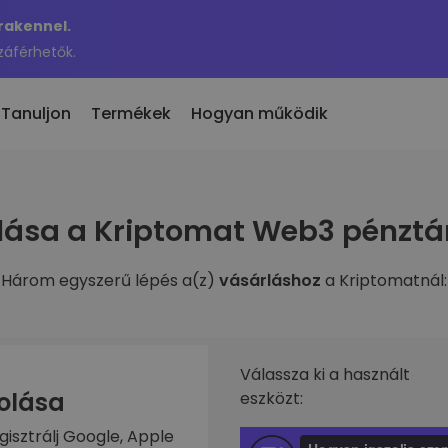
Krakennel.
záférhetők.
Tanuljon
Termékek
Hogyan működik
 eladás
lása a Kriptomat Web3 pénztá
en hozzáadott
KriptoEarn
 300 kriptovaluta
n hozzáadott tokenek a
Kapj jutalmakat a kriptod után
maton
Három egyszerű lépés a(z)
vásárláshoz
a Kriptomatnál:
Trezor
nne akkor, ha 100 €
rosítási
Takaríts meg kriptot a jövődért
ben vásároltam volna…
nnyit érne
Ismétlődő vásárlás
fóliók
Rendszeresen ütemezett
való befektetés
Válassza ki a használt
befektetések (DCA)
zolása
eszközt:
ztárca
gisztrálj Google, Apple
s egyszerű