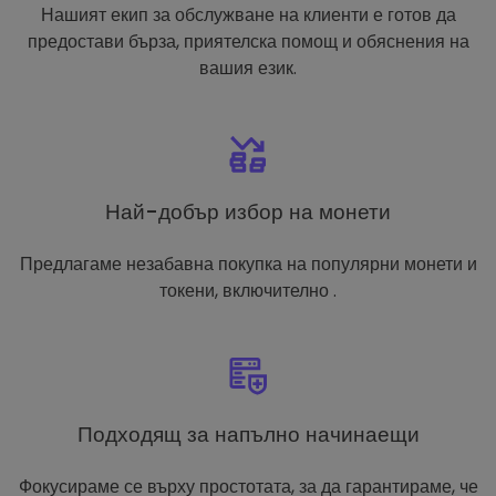
Нашият екип за обслужване на клиенти е готов да
предостави бърза, приятелска помощ и обяснения на
вашия език.
Най-добър избор на монети
Предлагаме незабавна покупка на популярни монети и
токени, включително .
Подходящ за напълно начинаещи
Фокусираме се върху простотата, за да гарантираме, че