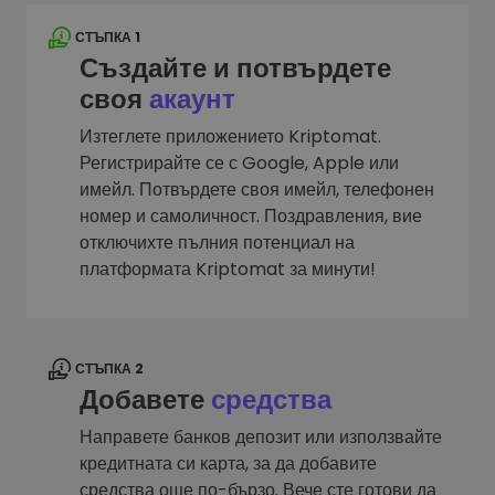
СТЪПКА 1
Създайте и потвърдете
своя
акаунт
Изтеглете приложението Kriptomat.
Регистрирайте се с Google, Apple или
имейл. Потвърдете своя имейл, телефонен
номер и самоличност. Поздравления, вие
отключихте пълния потенциал на
платформата Kriptomat за минути!
СТЪПКА 2
Добавете
средства
Направете банков депозит или използвайте
кредитната си карта, за да добавите
средства още по-бързо. Вече сте готови да