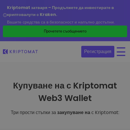
Kriptomat затваря – Продължете да инвестирате в
криптовалути с Kraken.
Вашите средства са в безопасност и напълно достъпни.
Прочетете съобщението
Регистрация
Купуване на с Kriptomat
Web3 Wallet
Три прости стъпки за
закупуване на
с Kriptomat: