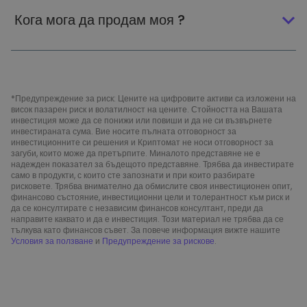
Кога мога да продам моя ?
*Предупреждение за риск: Цените на цифровите активи са изложени на
висок пазарен риск и волатилност на цените. Стойността на Вашата
инвестиция може да се понижи или повиши и да не си възвърнете
инвестираната сума. Вие носите пълната отговорност за
инвестиционните си решения и Криптомат не носи отговорност за
загуби, които може да претърпите. Миналото представяне не е
надежден показател за бъдещото представяне. Трябва да инвестирате
само в продукти, с които сте запознати и при които разбирате
рисковете. Трябва внимателно да обмислите своя инвестиционен опит,
финансово състояние, инвестиционни цели и толерантност към риск и
да се консултирате с независим финансов консултант, преди да
направите каквато и да е инвестиция. Този материал не трябва да се
тълкува като финансов съвет. За повече информация вижте нашите
Условия за ползване
и
Предупреждение за рискове
.