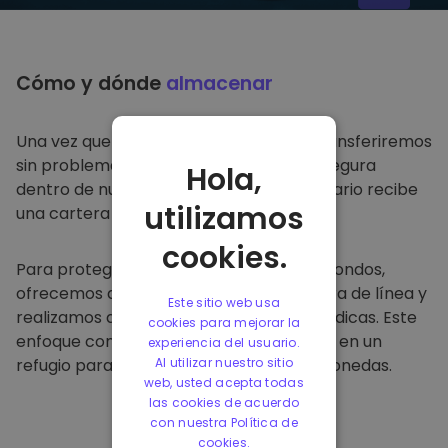
Cómo y dónde
almacenar
Una vez que compre en
Kriptomat
, lo transferiremos
sin problemas a su cartera dedicada y segura
Hola,
dentro de nuestra plataforma. Cada usuario recibe
utilizamos
una cartera individual.
cookies.
Para proteger a nuestros clientes y sus fondos,
ofrecemos almacenamiento seguro fuera de línea y
Este sitio web usa
realizamos auditorías de seguridad periódicas. Este
cookies para mejorar la
enfoque convierte a nuestra plataforma en un
experiencia del usuario.
refugio para almacenar y otras criptomonedas.
Al utilizar nuestro sitio
web, usted acepta todas
las cookies de acuerdo
con nuestra Política de
cookies.