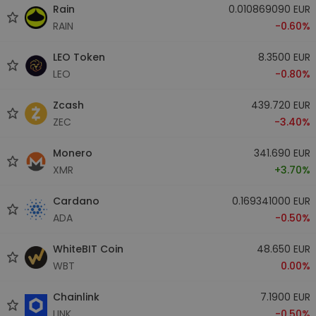
Rain
0.010869090 EUR
RAIN
-0.60%
LEO Token
8.3500 EUR
LEO
-0.80%
Zcash
439.720 EUR
ZEC
-3.40%
Monero
341.690 EUR
XMR
+3.70%
Cardano
0.169341000 EUR
ADA
-0.50%
WhiteBIT Coin
48.650 EUR
WBT
0.00%
Chainlink
7.1900 EUR
LINK
-0.50%