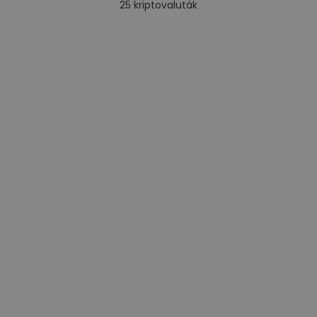
25
kriptovaluták