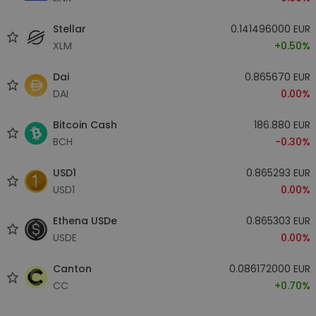
Stellar
0.141496000 EUR
XLM
+0.50%
Dai
0.865670 EUR
DAI
0.00%
Bitcoin Cash
186.880 EUR
BCH
-0.30%
USD1
0.865293 EUR
USD1
0.00%
Ethena USDe
0.865303 EUR
USDE
0.00%
Canton
0.086172000 EUR
CC
+0.70%