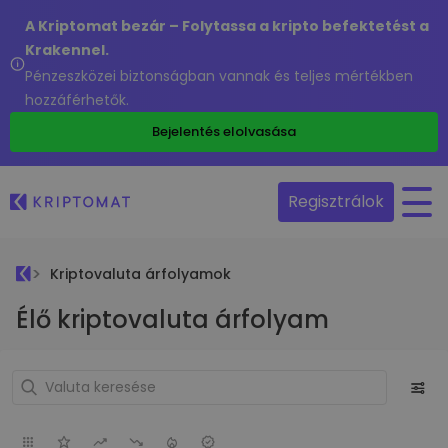
A Kriptomat bezár – Folytassa a kripto befektetést a
Krakennel.
Pénzeszközei biztonságban vannak és teljes mértékben
hozzáférhetők.
Bejelentés elolvasása
Regisztrálok
Kriptovaluta árfolyamok
Élő kriptovaluta árfolyam