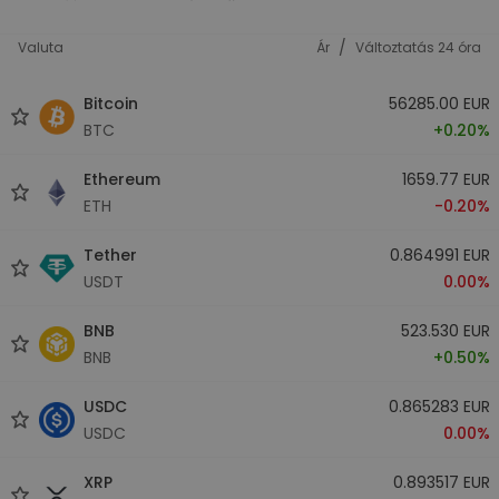
/
Valuta
Ár
Változtatás 24 óra
Bitcoin
56285.00 EUR
BTC
+0.20%
Ethereum
1659.77 EUR
ETH
-0.20%
Tether
0.864991 EUR
USDT
0.00%
BNB
523.530 EUR
BNB
+0.50%
USDC
0.865283 EUR
USDC
0.00%
XRP
0.893517 EUR