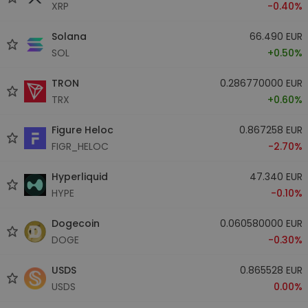
XRP
-0.40%
Solana
66.490 EUR
SOL
+0.50%
TRON
0.286770000 EUR
TRX
+0.60%
Figure Heloc
0.867258 EUR
FIGR_HELOC
-2.70%
Hyperliquid
47.340 EUR
HYPE
-0.10%
Dogecoin
0.060580000 EUR
DOGE
-0.30%
USDS
0.865528 EUR
USDS
0.00%