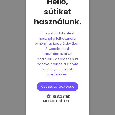
Helló,
sütiket
használunk.
Ez a weboldal sütiket
használ a felhasználói
élmény javítása érdekében.
A weboldalunk
használatával Ön
hozzájárul az összes süti
használatához, a Cookie
szabályzatunknak
megfelelően.
ÖSSZES ELFOGADÁSA
RÉSZLETEK
MEGJELENÍTÉSE
ELENGEDHETETLENÜL
SZÜKSÉGES