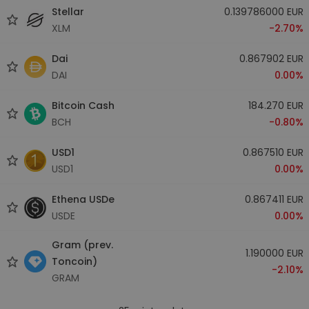
Stellar
0.139786000 EUR
XLM
-2.70%
Dai
0.867902 EUR
DAI
0.00%
Bitcoin Cash
184.270 EUR
BCH
-0.80%
USD1
0.867510 EUR
USD1
0.00%
Ethena USDe
0.867411 EUR
USDE
0.00%
Gram (prev.
1.190000 EUR
Toncoin)
-2.10%
GRAM