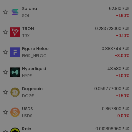
Solana
62.810 EUR
SOL
-1.90%
TRON
0.283723000 EUR
TRX
-0.10%
Figure Heloc
0.883744 EUR
FIGR_HELOC
-3.00%
Hyperliquid
48.580 EUR
HYPE
-1.00%
Dogecoin
0.059777000 EUR
DOGE
-1.50%
USDS
0.867800 EUR
USDS
0.00%
Rain
0.010898960 EUR