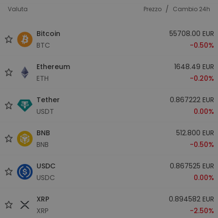
/
Valuta
Prezzo
Cambio 24h
Bitcoin
55708.00 EUR
BTC
-0.50%
Ethereum
1648.49 EUR
ETH
-0.20%
Tether
0.867222 EUR
USDT
0.00%
BNB
512.800 EUR
BNB
-0.50%
USDC
0.867525 EUR
USDC
0.00%
XRP
0.894582 EUR
XRP
-2.50%