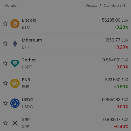
/
Valuta
Prezzo
Cambio 24h
Bitcoin
56285.00 EUR
BTC
+0.20%
Ethereum
1659.77 EUR
ETH
-0.20%
Tether
0.864991 EUR
USDT
0.00%
BNB
523.530 EUR
BNB
+0.50%
USDC
0.865283 EUR
USDC
0.00%
XRP
0.893517 EUR
XRP
-0.40%