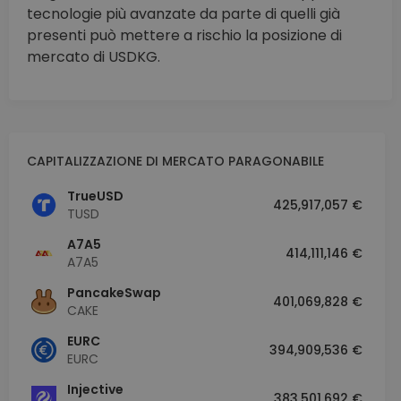
tecnologie più avanzate da parte di quelli già
presenti può mettere a rischio la posizione di
mercato di USDKG.
CAPITALIZZAZIONE DI MERCATO PARAGONABILE
TrueUSD
425,917,057 €
TUSD
A7A5
414,111,146 €
A7A5
PancakeSwap
401,069,828 €
CAKE
EURC
394,909,536 €
EURC
Injective
383,501,692 €