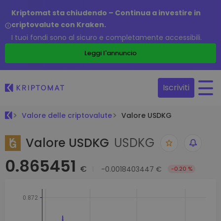
Kriptomat sta chiudendo – Continua a investire in
criptovalute con Kraken.
I tuoi fondi sono al sicuro e completamente accessibili.
Leggi l'annuncio
Iscriviti
Valore delle criptovalute
Valore USDKG
Valore USDKG
USDKG
0.865451
€
-0.0018403447 €
-0.20 %