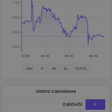
24H
1S
1M
1A
TUTTO
USDKG Calcolatore
€