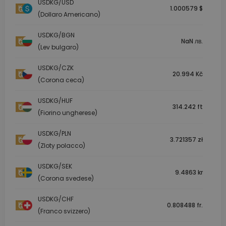
USDKG/USD
1.000579 $
(Dollaro Americano)
USDKG/BGN
NaN лв.
(Lev bulgaro)
USDKG/CZK
20.994 Kč
(Corona ceca)
USDKG/HUF
314.242 ft
(Fiorino ungherese)
USDKG/PLN
3.721357 zł
(Zloty polacco)
USDKG/SEK
9.4863 kr
(Corona svedese)
USDKG/CHF
0.808488 fr.
(Franco svizzero)