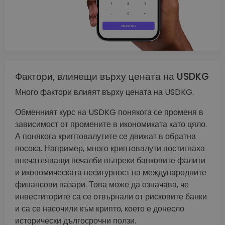
Фактори, влияещи върху цената на USDKG
Много фактори влияят върху цената на USDKG.
Обменният курс на USDKG понякога се променя в
зависимост от промените в икономиката като цяло.
А понякога криптовалутите се движат в обратна
посока. Например, много криптовалути постигнаха
впечатляващи печалби въпреки банковите фалити
и икономическата несигурност на международните
финансови пазари. Това може да означава, че
инвеститорите са се отвърнали от рисковите банки
и са се насочили към крипто, което е донесло
исторически дългосрочни ползи.