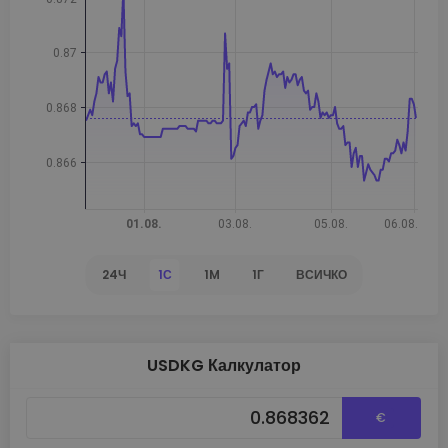
24Ч
1С
1M
1Г
ВСИЧКО
USDKG Калкулатор
€