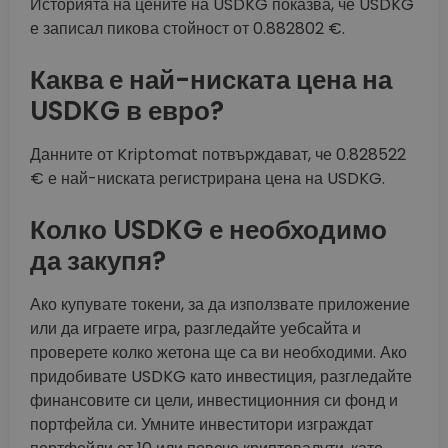
Историята на цените на USDKG показва, че USDKG
е записал пикова стойност от 0.882802 €.
Каква е най-ниската цена на
USDKG в евро?
Данните от Kriptomat потвърждават, че 0.828522
€ е най-ниската регистрирана цена на USDKG.
Колко USDKG е необходимо
да закупя?
Ако купувате токени, за да използвате приложение
или да играете игра, разгледайте уебсайта и
проверете колко жетона ще са ви необходими. Ако
придобивате USDKG като инвестиция, разгледайте
финансовите си цели, инвестиционния си фонд и
портфейла си. Умните инвеститори изграждат