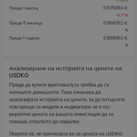
0.06%
Преди 1 месец
0.875063 €
-0.77%
Преди 6 месеца
0.868362 €
%
Преди 1 година
0.868362 €
%
Анализиране на историята на цените на
USDKG
Преди да купите криптовалута трябва да си
напишете домашното. Това означава да
анализирате историята на цените, за да потърсите
повтарящи се модели и индикатори, че е по-
вероятно цената на вашата инвестиция да се
повиши, отколкото да намалее.
Уверете се, че прогнозата ви за цената на USDKG