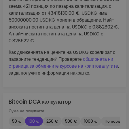
заема 421 позиция по пазарна капитализация, с
капитализация от 43418130.00 €. USDKG има
50000000.00 USDKG монети в обращение. Най-
високата постигната цена на USDKG е 0.882802 €.
А най-ниската постигната цена на USDKG е
0.828522 €.
Как движенията на цените на USDKG корелират с
пазарните тенденции? Проверете
обширната ни
страница за обменните курсове на криптовалутите
,
за да получите информация накратко.
Bitcoin DCA калкулатор
Сума на покупката:
50 €
100 €
250 €
500 €
1000 €
По поръчка