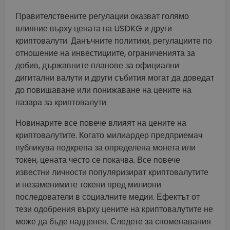
Правителствените регулации оказват голямо
влияние върху цената на USDKG и други
криптовалути. Данъчните политики, регулациите по
отношение на инвестициите, ограниченията за
добив, държавните планове за официални
дигитални валути и други събития могат да доведат
до повишаване или понижаване на цените на
пазара за криптовалути.
Новинарите все повече влияят на цените на
криптовалутите. Когато милиардер предприемач
публикува подкрепа за определена монета или
токен, цената често се покачва. Все повече
известни личности популяризират криптовалутите
и незаменимите токени пред милиони
последователи в социалните медии. Ефектът от
тези одобрения върху цените на криптовалутите не
може да бъде надценен. Следете за споменавания