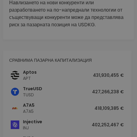
Навлизането на нови конкуренти или
разработването на по-напреднали технологии от
съществуващи конкуренти може да представлява
риск за пазарната позиция на USDKG.
СРАВНИМА ПАЗАРНА КАПИТАЛИЗАЦИЯ
Aptos
431,930,455 €
APT
TrueUSD
427,266,238 €
TUSD
A7A5
418,109,385 €
A7A5
Injective
402,252,467 €
INJ