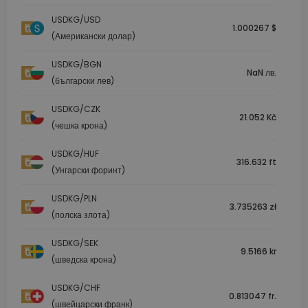
USDKG/USD
1.000267 $
(Американски долар)
USDKG/BGN
NaN лв.
(български лев)
USDKG/CZK
21.052 Kč
(чешка крона)
USDKG/HUF
316.632 ft
(Унгарски форинт)
USDKG/PLN
3.735263 zł
(полска злота)
USDKG/SEK
9.5166 kr
(шведска крона)
USDKG/CHF
0.813047 fr.
(швейцарски франк)