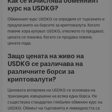
Как се изчислява обменният
курс на USDKG?
Обменният курс USDKG се определя от търсенето и
предлагането на борсите за криптовалута. Когато
повече хора купуват USDKG, отколкото го продават,
цената се покачва. Когато се продава повече,
цената пада.
Защо цената на живо на
USDKG се различава на
различните борси за
криптовалути?
Ценовата котировка на USDKG се основава на
транзакции, извършени на всяка една борса. Не
съществува стандартен глобален обменен курс на
USDKG. Обемът на търговията и ликвидността са