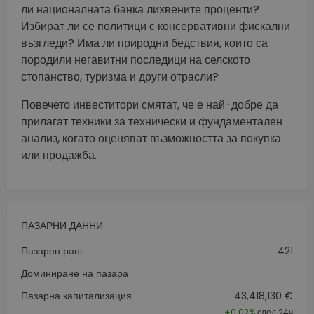
ли националната банка лихвените проценти?
Избират ли се политици с консервативни фискални
възгледи? Има ли природни бедствия, които са
породили негавитни последици на селското
стопанство, туризма и други отрасли?
Повечето инвеститори смятат, че е най-добре да
прилагат техники за технически и фундаментален
анализ, когато оценяват възможността за покупка
или продажба.
ПАЗАРНИ ДАННИ
Пазарен ранг
421
Доминиране на пазара
Пазарна капитализация
43,418,130 €
+
0.02%
след 24ч