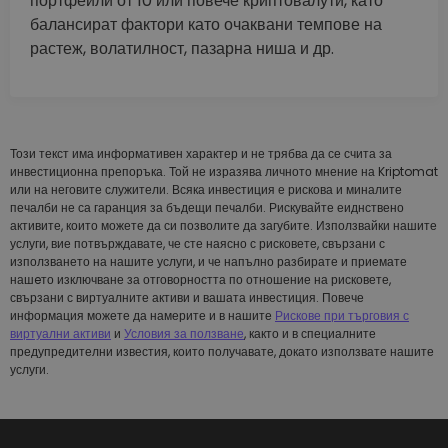
портфейли от 10 или повече криптовалути, като
балансират фактори като очаквани темпове на
растеж, волатилност, пазарна ниша и др.
Този текст има информативен характер и не трябва да се счита за
инвестиционна препоръка. Той не изразява личното мнение на Kriptomat
или на неговите служители. Всяка инвестиция е рискова и миналите
печалби не са гаранция за бъдещи печалби. Рискувайте еиднствено
активите, които можете да си позволите да загубите. Използвайки нашите
услуги, вие потвърждавате, че сте наясно с рисковете, свързани с
използването на нашите услуги, и че напълно разбирате и приемате
нашeто изключване за отговорността по отношение на рисковете,
свързани с виртуалните активи и вашата инвестиция. Повече
информация можете да намерите и в нашите
Рискове при търговия с
виртуални активи
и
Условия за ползване
, както и в специалните
предупредителни известия, които получавате, докато използвате нашите
услуги.