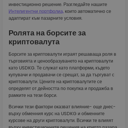
инвестиционно решение. Разгледайте нашите
Интелигентни портфолиа,
които автоматично се
адаптират към пазарните условия.
Ролята на борсите за
криптовалута
Борсите за криптовалути играят решаваща роля в
търговията и ценообразуването на криптовалути
като USDKG. Те служат като платформи, където
купувачи и продавачи се срещат, за да търгуват с
криптовалути. Цените на криптовалутите се
определят от дейността по покупка и продажба в
рамките на тези борси.
Всички тези фактори оказват влияние- още днес-
върху обменния курс на USDKG и обменните
курсове на други криптовалути. Всички те влияят
върху инвестиционните решения на крипто пазара