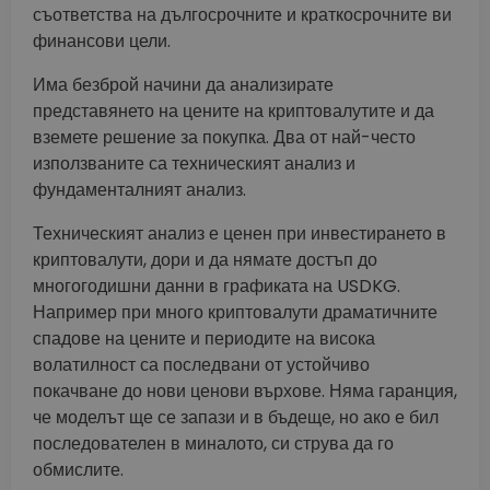
съответства на дългосрочните и краткосрочните ви
финансови цели.
Има безброй начини да анализирате
представянето на цените на криптовалутите и да
вземете решение за покупка. Два от най-често
използваните са техническият анализ и
фундаменталният анализ.
Техническият анализ е ценен при инвестирането в
криптовалути, дори и да нямате достъп до
многогодишни данни в графиката на USDKG.
Например при много криптовалути драматичните
спадове на цените и периодите на висока
волатилност са последвани от устойчиво
покачване до нови ценови върхове. Няма гаранция,
че моделът ще се запази и в бъдеще, но ако е бил
последователен в миналото, си струва да го
обмислите.