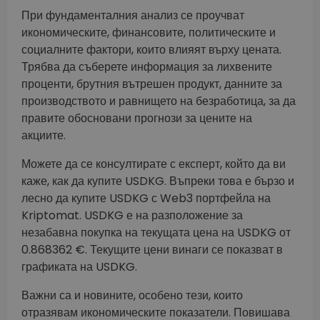
При фундаменталния анализ се проучват
икономическите, финансовите, политическите и
социалните фактори, които влияят върху цената.
Трябва да съберете информация за лихвените
проценти, брутния вътрешен продукт, данните за
производството и равнището на безработица, за да
правите обосновани прогнози за цените на
акциите.
Можете да се консултирате с експерт, който да ви
каже, как да купите USDKG. Въпреки това е бързо и
лесно да купите USDKG с Web3 портфейла на
Kriptomat. USDKG е на разположение за
незабавна покупка на текущата цена на USDKG от
0.868362 €. Текущите цени винаги се показват в
графиката на USDKG.
Важни са и новините, особено тези, които
отразявам икономическите показатели. Повишава