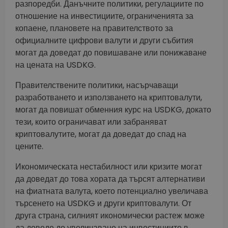
разпоредби. Данъчните политики, регулациите по
отношение на инвестициите, ограниченията за
копаене, плановете на правителството за
официалните цифрови валути и други събития
могат да доведат до повишаване или понижаване
на цената на USDKG.
Правителствените политики, насърчаващи
разработването и използването на криптовалути,
могат да повишат обменния курс на USDKG, докато
тези, които ограничават или забраняват
криптовалутите, могат да доведат до спад на
цените.
Икономическата нестабилност или кризите могат
да доведат до това хората да търсят алтернативи
на фиатната валута, което потенциално увеличава
търсенето на USDKG и други криптовалути. От
друга страна, силният икономически растеж може
да доведе до увеличаване на инвестициите в