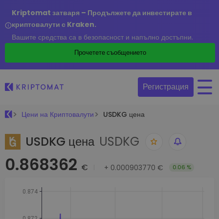
Kriptomat затваря – Продължете да инвестирате в
криптовалути с Kraken.
Вашите средства са в безопасност и напълно достъпни.
Прочетете съобщението
Регистрация
Цени на Криптовалути
USDKG цена
USDKG цена
USDKG
0.868362
€
+
0.000903770 €
0.06 %