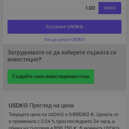
USDKG
Купуване USDKG
Как да купите USDKG
Затруднявате се да изберете първата си
инвестиция?
Създайте своя инвестиционен план
USDKG Преглед на цена
Текущата цена на USDKG е 0.868362 €. Цената се
е променила с 0.24 % през последните 24 часа, а
обема на търговия е 856.750 €. В момента USDKG