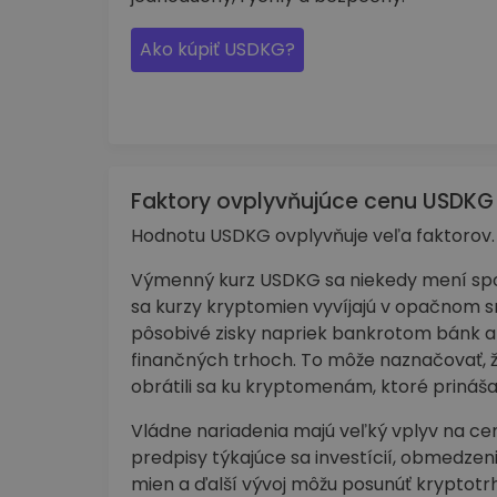
Ako kúpiť USDKG?
Faktory ovplyvňujúce cenu USDKG
Hodnotu USDKG ovplyvňuje veľa faktorov.
Výmenný kurz USDKG sa niekedy mení spol
sa kurzy kryptomien vyvíjajú v opačnom 
pôsobivé zisky napriek bankrotom bánk 
finančných trhoch. To môže naznačovať, že 
obrátili sa ku kryptomenám, ktoré prináša
Vládne nariadenia majú veľký vplyv na ce
predpisy týkajúce sa investícií, obmedzeni
mien a ďalší vývoj môžu posunúť krypto