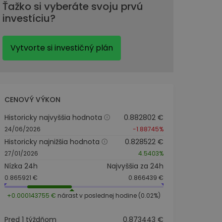
Ťažko si vyberáte svoju prvú
investíciu?
Vytvorte si investičný plán
CENOVÝ VÝKON
Historicky najvyššia hodnota
0.882802 €
24/06/2026
-1.88745%
Historicky najnižšia hodnota
0.828522 €
27/01/2026
4.5403%
Nízka 24h
Najvyššia za 24h
0.865921 €
0.866439 €
+0.000143755 €
nárast v poslednej hodine (0.02%)
Pred 1 týždňom
0.873443 €