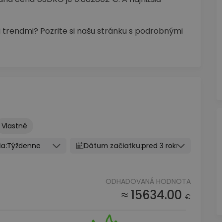
 trendmi? Pozrite si našu stránku s podrobnými
Vlastné
a:
Týždenne
Dátum začiatku:
pred 3 rokmi
ODHADOVANÁ HODNOTA
≈ 15634.00
€