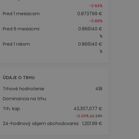
-0.84%
Pred 1 mesiacom
0.873799 €
-0.88%
Pred 6 mesiacmi
0.866140 €
%
Pred 1 rokom
0.866140 €
%
ÚDAJE O TRHU
Trhové hodnotenie
418
Dominancia na trhu
Trh. kap.
43,307,077 €
-0.04%
za 24h
24-hodinový objem obchodovania
1,201.99 €