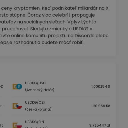
 ceny kryptomien. Keď podnikateľ miliardár na X
asto stúpne. Čoraz viac celebrít propaguje
ateľov na sociálnych sieťach. Vplyv týchto
preceňovať. Sledujte zmienky o USDKG v
ívte online komunitu projektu na Discorde alebo
lepšie rozhodnutia budete môcť robiť.
USDKG/USD
 €
1.000254 $
(Americký dolár)
USDKG/CZK
в.
20.956 Kč
(česká koruna)
USDKG/PLN
 ft
3.725447 zł