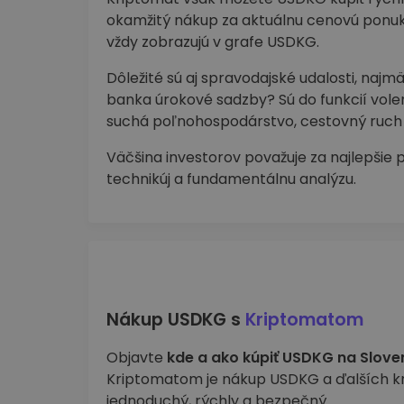
okamžitý nákup za aktuálnu cenovú ponuk
vždy zobrazujú v grafe USDKG.
Dôležité sú aj spravodajské udalosti, naj
banka úrokové sadzby? Sú do funkcií volení
suchá poľnohospodárstvo, cestovný ruch 
Väčšina investorov považuje za najlepšie 
technikúj a fundamentálnu analýzu.
Nákup USDKG s
Kriptomatom
Objavte
kde a ako kúpiť USDKG na Slove
Kriptomatom je nákup USDKG a ďalších 
jednoduchý, rýchly a bezpečný.