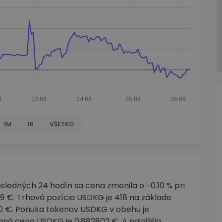
1M
1R
VŠETKO
sledných 24 hodín sa cena zmenila o -0.10 % pri
 €. Trhová pozícia USDKG je 418 na základe
00 €. Ponuka tokenov USDKG v obehu je
á cena USDKG je 0.882802 €. A najnižšia