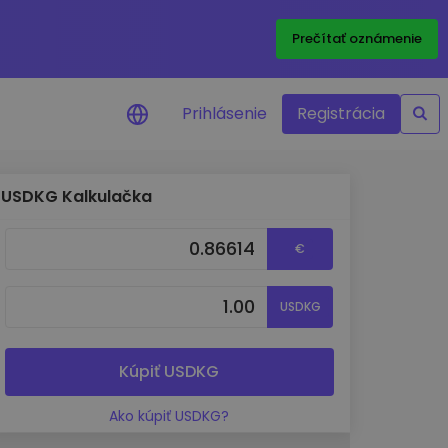
Prečítať oznámenie
Prihlásenie
Registrácia
USDKG Kalkulačka
a na cenu
 ceny vašich
€
kenov v reálnom
USDKG
ktíva
né príležitosti
fólia
Kúpiť USDKG
oznatky pre optimálny
Ako kúpiť USDKG?