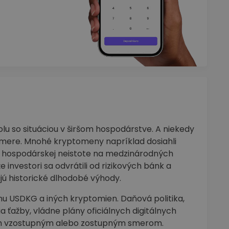
u so situáciou v širšom hospodárstve. A niekedy
smere. Mnohé kryptomeny napríklad dosiahli
a hospodárskej neistote na medzinárodných
investori sa odvrátili od rizikových bánk a
jú historické dlhodobé výhody.
nu USDKG a iných kryptomien. Daňová politika,
a ťažby, vládne plány oficiálnych digitálnych
trh vzostupným alebo zostupným smerom.