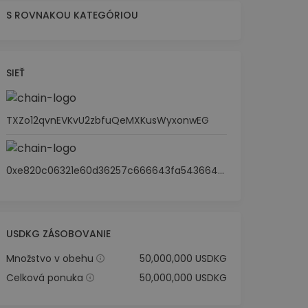
S ROVNAKOU KATEGÓRIOU
SIEŤ
TXZo12qvnEVKvU2zbfuQeMXKusWyxonwEG
0xe820c06321e60d36257c666643fa5436643445e3
USDKG ZÁSOBOVANIE
Množstvo v obehu
50,000,000 USDKG
Celková ponuka
50,000,000 USDKG