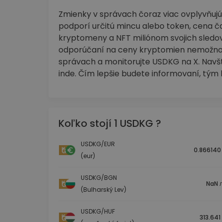
Zmienky v správach čoraz viac ovplyvňujú
podporí určitú mincu alebo token, cena č
kryptomeny a NFT miliónom svojich sledov
odporúčaní na ceny kryptomien nemožno 
správach a monitorujte USDKG na X. Navšt
inde. Čím lepšie budete informovaní, tým 
Koľko stojí 1 USDKG ?
USDKG/EUR
0.866140
(eur)
USDKG/BGN
NaN л
(Bulharský Lev)
USDKG/HUF
313.641