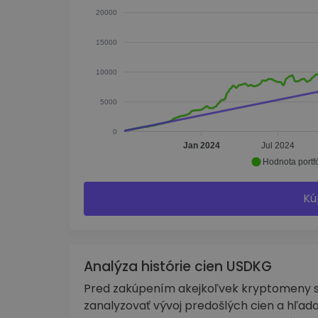
20000
15000
10000
5000
0
Jan 2024
Jul 2024
Hodnota portfó
Kú
Analýza histórie cien USDKG
Pred zakúpením akejkoľvek kryptomeny sa
zanalyzovať vývoj predošlých cien a hľada