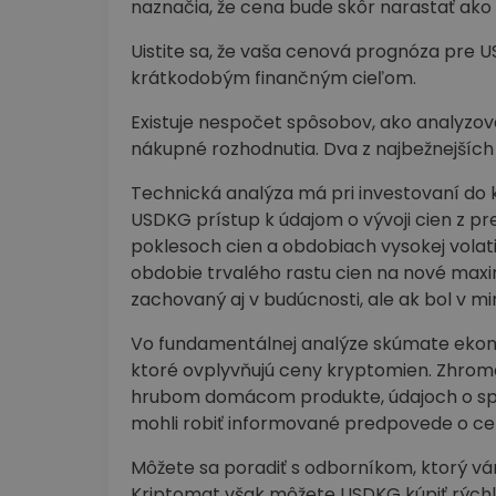
naznačia, že cena bude skôr narastať ako 
Uistite sa, že vaša cenová prognóza pr
krátkodobým finančným cieľom.
Existuje nespočet spôsobov, ako analyzov
nákupné rozhodnutia. Dva z najbežnejších
Technická analýza má pri investovaní do 
USDKG prístup k údajom o vývoji cien z p
poklesoch cien a obdobiach vysokej vola
obdobie trvalého rastu cien na nové maxim
zachovaný aj v budúcnosti, ale ak bol v minu
Vo fundamentálnej analýze skúmate ekonom
ktoré ovplyvňujú ceny kryptomien. Zhrom
hrubom domácom produkte, údajoch o spr
mohli robiť informované predpovede o cen
Môžete sa poradiť s odborníkom, ktorý vá
Kriptomat však môžete USDKG kúpiť rýchlo