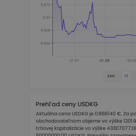
Investičný prieskumník
Nájdi svoju krypto stratégiu
24H
1T
Prehľad ceny USDKG
Aktuálna cena USDKG je 0.866140 €. Za po
obchodovateľnom objeme vo výške 1201.99
trhovej kapitalizácie vo výške 43307077.
50000000.00 USDKG. Najvyššia zaznamenan