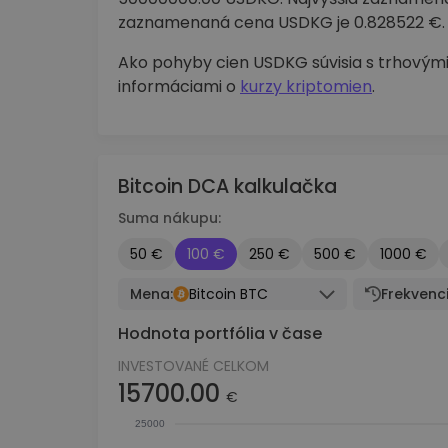
zaznamenaná cena USDKG je 0.828522 €.
Ako pohyby cien USDKG súvisia s trhovými
informáciami o
kurzy kriptomien
.
Bitcoin DCA kalkulačka
Suma nákupu:
50 €
100 €
250 €
500 €
1000 €
Mena:
Bitcoin BTC
Frekvenci
Hodnota portfólia v čase
INVESTOVANÉ CELKOM
15700.00
€
25000