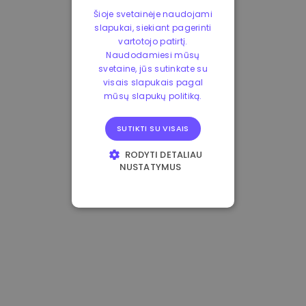
Šioje svetainėje naudojami
slapukai, siekiant pagerinti
vartotojo patirtį.
Naudodamiesi mūsų
svetaine, jūs sutinkate su
visais slapukais pagal
mūsų slapukų politiką.
SUTIKTI SU VISAIS
RODYTI DETALIAU
NUSTATYMUS
BŪTINIEJI
VEIKIMĄ GERINANTYS
TIKSLINIAI
FUNKCINIAI