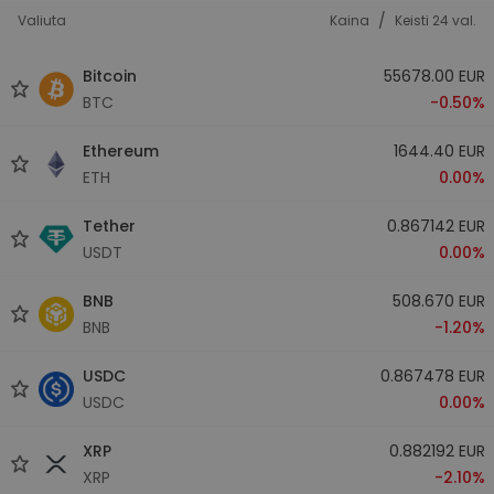
/
Valiuta
Kaina
Keisti 24 val.
Bitcoin
55678.00 EUR
BTC
-0.50%
Ethereum
1644.40 EUR
ETH
0.00%
Tether
0.867142 EUR
USDT
0.00%
BNB
508.670 EUR
BNB
-1.20%
USDC
0.867478 EUR
USDC
0.00%
XRP
0.882192 EUR
XRP
-2.10%