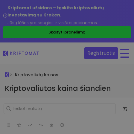
Kriptomat užsidaro – tęskite kriptovaliutų
investavimą su Kraken.
Jūsų lėšos yra saugios ir visiškai prieinamos.
Skaityti pranešimą
Registruotis
Kriptovaliutų kainos
Kriptovaliutos kaina šiandien