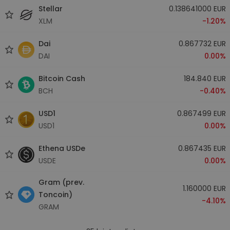
Stellar
0.138641000 EUR
XLM
-1.20%
Dai
0.867732 EUR
DAI
0.00%
Bitcoin Cash
184.840 EUR
BCH
-0.40%
USD1
0.867499 EUR
USD1
0.00%
Ethena USDe
0.867435 EUR
USDE
0.00%
Gram (prev.
1.160000 EUR
Toncoin)
-4.10%
GRAM