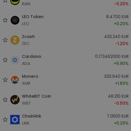
RAIN
-0.20%
LEO Token
8.4700 EUR
LEO
+0.20%
Zcash
433.240 EUR
ZEC
-1.20%
Cardano
0.173462000 EUR
ADA
+6.90%
Monero
320.640 EUR
XMR
+1.60%
WhiteBIT Coin
48.210 EUR
WBT
-0.50%
Chainlink
7.0500 EUR
LINK
+0.20%