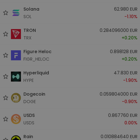
Solana
62.980 EUR
SOL
-1.10%
TRON
0.284096000 EUR
TRX
+0.20%
Figure Heloc
0.898128 EUR
FIGR_HELOC
+0.20%
Hyperliquid
47.830 EUR
HYPE
-1.90%
Dogecoin
0.059804000 EUR
DOGE
-0.90%
USDS
0.867760 EUR
USDS
0.00%
Rain
0.010884640 EUR