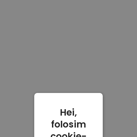
Hei,
folosim
cookie-