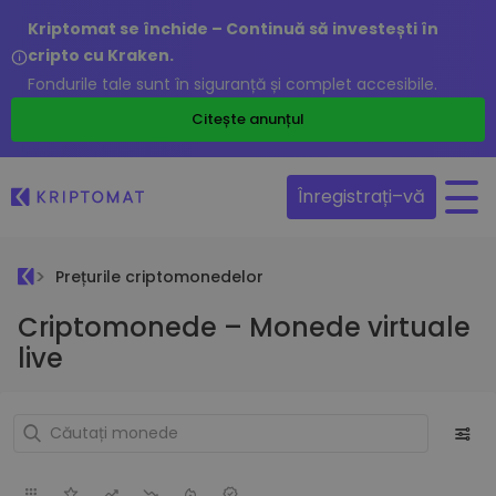
Kriptomat se închide – Continuă să investești în
cripto cu Kraken.
Fondurile tale sunt în siguranță și complet accesibile.
Citește anunțul
Înregistrați–vă
Prețurile criptomonedelor
Criptomonede – Monede virtuale
live