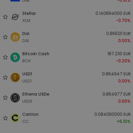
LINK
-0.10%
Stellar
0.140894000 EUR
XLM
-0.70%
Dai
0.865121 EUR
DAI
0.00%
Bitcoin Cash
187.230 EUR
BCH
-0.20%
USD1
0.864947 EUR
USD1
0.00%
Ethena USDe
0.864977 EUR
USDE
0.00%
Canton
0.084060000 EUR
CC
+6.10%