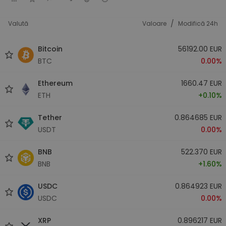
/
Valută
Valoare
Modifică 24h
Bitcoin
56192.00 EUR
BTC
0.00%
Ethereum
1660.47 EUR
ETH
+0.10%
Tether
0.864685 EUR
USDT
0.00%
BNB
522.370 EUR
BNB
+1.60%
USDC
0.864923 EUR
USDC
0.00%
XRP
0.896217 EUR