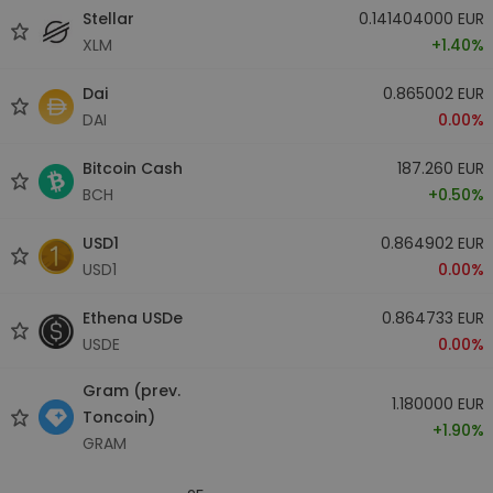
Stellar
0.141404000 EUR
XLM
+1.40%
Dai
0.865002 EUR
DAI
0.00%
Bitcoin Cash
187.260 EUR
BCH
+0.50%
USD1
0.864902 EUR
USD1
0.00%
Ethena USDe
0.864733 EUR
USDE
0.00%
Gram (prev.
1.180000 EUR
Toncoin)
+1.90%
GRAM