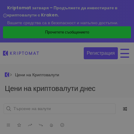
Kriptomat затваря – Продължете да инвестирате в
криптовалути с Kraken.
Вашите средства са в безопасност и напълно достъпни.
Прочетете съобщението
Регистрация
Цени на Криптовалути
Цени на криптовалути днес