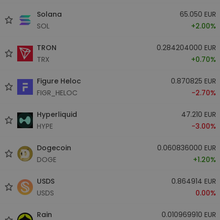
Solana
65.050 EUR
SOL
+2.00%
TRON
0.284204000 EUR
TRX
+0.70%
Figure Heloc
0.870825 EUR
FIGR_HELOC
-2.70%
Hyperliquid
47.210 EUR
HYPE
-3.00%
Dogecoin
0.060836000 EUR
DOGE
+1.20%
USDS
0.864914 EUR
USDS
0.00%
Rain
0.010969910 EUR