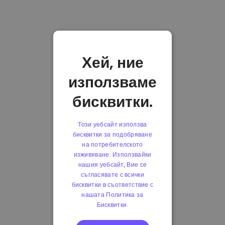
Хей, ние
използваме
бисквитки.
Този уебсайт използва
бисквитки за подобряване
на потребителското
изживяване. Използвайки
нашия уебсайт, Вие се
съгласявате с всички
бисквитки в съответствие с
нашата Политика за
Бисквитки.