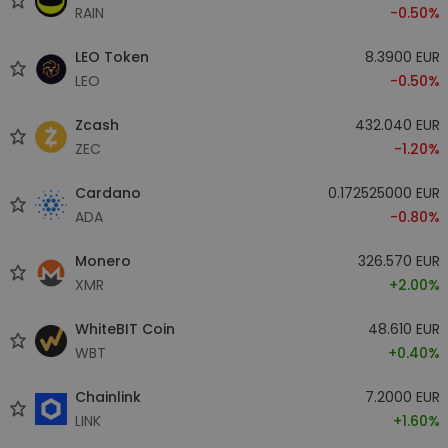
RAIN
-0.50%
LEO Token
8.3900 EUR
LEO
-0.50%
Zcash
432.040 EUR
ZEC
-1.20%
Cardano
0.172525000 EUR
ADA
-0.80%
Monero
326.570 EUR
XMR
+2.00%
WhiteBIT Coin
48.610 EUR
WBT
+0.40%
Chainlink
7.2000 EUR
LINK
+1.60%