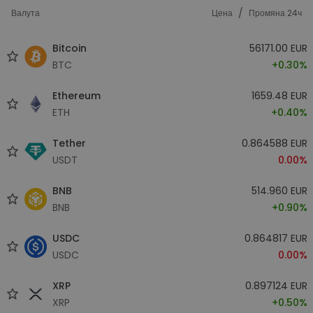
/
Валута
Цена
Промяна 24ч
Bitcoin
56171.00 EUR
BTC
+0.30%
Ethereum
1659.48 EUR
ETH
+0.40%
Tether
0.864588 EUR
USDT
0.00%
BNB
514.960 EUR
BNB
+0.90%
USDC
0.864817 EUR
USDC
0.00%
XRP
0.897124 EUR
XRP
+0.50%