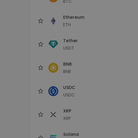
BTC
maks
Ieguldījumu palīgs
Ethereum
Atrodi savu kripto stratēģiju
ETH
Tether
USDT
BNB
BNB
USDC
USDC
XRP
XRP
Solana