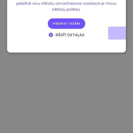
piekrītat visu sīkfailu izmantošanai saskaņā ar mūsu
1.190000 €
-2.10%
3.3B €
sīkfailu politiku.
PIEKRIST VISĀM
RĀDĪT DETAĻAS
STRIKTI NEPIECIEŠAMIE
VEIKTSPĒJAS
MĒRĶA
FUNKCIONALITĀTES