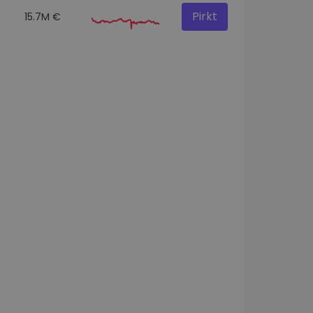
Pirkt
15.7M €