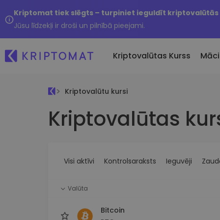
Kriptomat tiek slēgts – turpiniet ieguldīt kriptovalūtās
Jūsu līdzekļi ir droši un pilnībā pieejami.
Kriptovalūtas Kurss
Māci
Kriptovalūtu kursi
Pirkt un pārdot kripto
Kriptovalūtas kur
Visas cenas
Tikko 
Pērciet vairāk nekā 300
Vairāk nekā 300 kriptovalūtu
Nesen 
kriptovalūtas
Ja es
Lielākie Ieguvēji un Zaudētāji
Kripto maiņa
vērtī
Atrodiet investīciju iespējas
Vairāk nekā 1000 valūtu pā
...šodi
iespējas
Visi aktīvi
Kontrolsaraksts
Ieguvēji
Zaudē
Inteliģentie portfeļi
Gudrs veids, kā investēt
Valūta
kriptovalūtās
Kriptomat Maks
Bitcoin
Drošs un vienkāršs kriptova