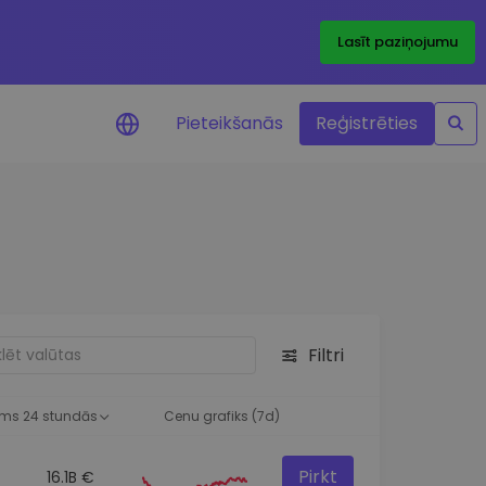
Lasīt paziņojumu
Pieteikšanās
Reģistrēties
ājumi par cenām
ienītāko žetonu cenu
ājumi reāllaikā
 investīciju iespējas
Filtri
a analīze
tziņas optimālai
ai
ms 24 stundās
Cenu grafiks (7d)
Pirkt
16.1B €