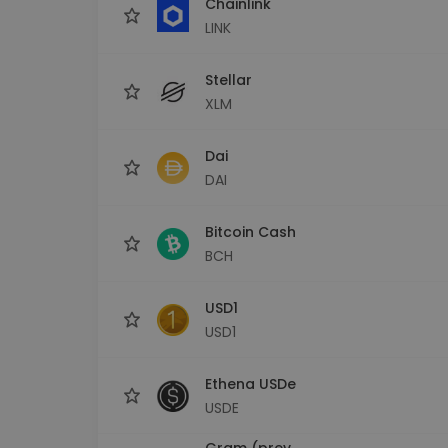
Chainlink
LINK
Stellar
XLM
Dai
DAI
Bitcoin Cash
BCH
USD1
USD1
Ethena USDe
USDE
Gram (prev.