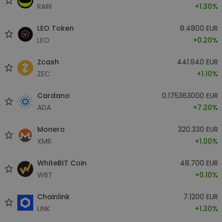
RAIN
+1.30%
LEO Token
8.4800 EUR
LEO
+0.20%
Zcash
441.940 EUR
ZEC
+1.10%
Cardano
0.175363000 EUR
ADA
+7.20%
Monero
320.330 EUR
XMR
+1.00%
WhiteBIT Coin
48.700 EUR
WBT
+0.10%
Chainlink
7.1200 EUR
LINK
+1.30%