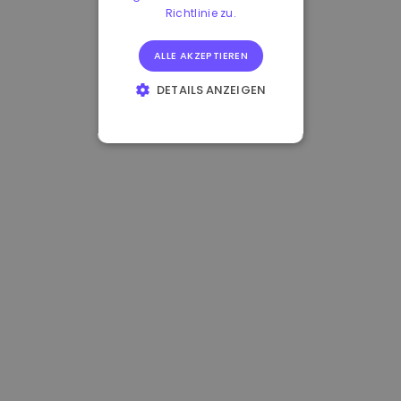
Richtlinie zu.
ALLE AKZEPTIEREN
DETAILS ANZEIGEN
UNBEDINGT
ERFORDERLICH
PERFORMANCE
TARGETING
FUNKTIONALITÄT