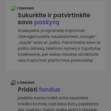
1 ŽINGSNIS
Sukurkite ir patvirtinkite
savo
paskyrą
Atsisiųskite programėlę Kriptomat.
Užsiregistruokite naudodamiesi „Google“,
„Apple“ arba el. paštu. Patvirtinkite savo el.
pašto adresą, telefono numerį ir tapatybę.
Sveikiname, per kelias minutes atrakinote
visą Kriptomat platformos potencialą!
2 ŽINGSNIS
Pridėti
fondus
Įneškite banko indėlį arba naudokite
kredito kortelę, kad lėšos būtų papildytos
dar greičiau. Dabar galite pirkti ir daugiau