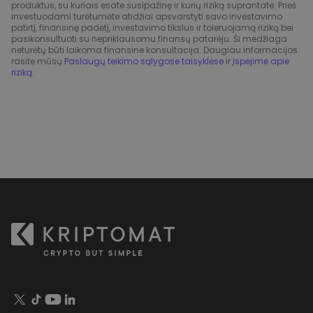
produktus, su kuriais esate susipažinę ir kurių riziką suprantate. Prieš
investuodami turėtumėte atidžiai apsvarstyti savo investavimo
patirtį, finansinę padėtį, investavimo tikslus ir toleruojamą riziką bei
pasikonsultuoti su nepriklausomu finansų patarėju. Ši medžiaga
neturėtų būti laikoma finansine konsultacija. Daugiau informacijos
rasite mūsų
Paslaugų teikimo sąlygose taisyklėse
ir
Įspėjime apie
riziką
.