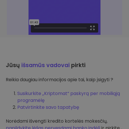
Jūsų
išsamūs vadovai
pirkti
Reikia daugiau informacijos apie tai, kaip įsigyti ?
Susikurkite „Kriptomat“ paskyrą per mobiliąją
programėlę
Patvirtinkite savo tapatybę
Norėdami išvengti kredito kortelės mokesčių,
papildykite lėšas pervesdami banko indėlį
ir pirkite ,