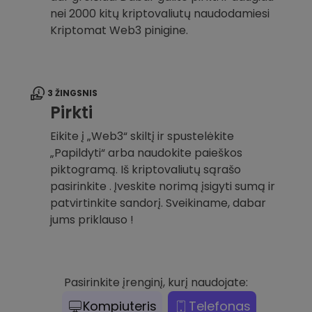
nei 2000 kitų kriptovaliutų naudodamiesi
Kriptomat Web3 pinigine.
3 ŽINGSNIS
Pirkti
Eikite į „Web3“ skiltį ir spustelėkite
„Papildyti“ arba naudokite paieškos
piktogramą. Iš kriptovaliutų sąrašo
pasirinkite . Įveskite norimą įsigyti sumą ir
patvirtinkite sandorį. Sveikiname, dabar
jums priklauso !
Pasirinkite įrenginį, kurį naudojate:
Kompiuteris
Telefonas