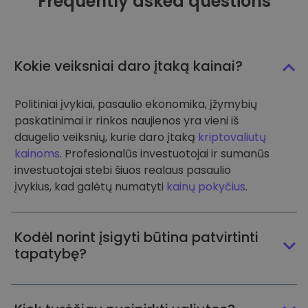
Frequently asked questions
Kokie veiksniai daro įtaką kainai?
Politiniai įvykiai, pasaulio ekonomika, įžymybių
paskatinimai ir rinkos naujienos yra vieni iš
daugelio veiksnių, kurie daro įtaką
kriptovaliutų
kainoms
. Profesionalūs investuotojai ir sumanūs
investuotojai stebi šiuos realaus pasaulio
įvykius, kad galėtų numatyti
kainų pokyčius
.
Kodėl norint įsigyti būtina patvirtinti
tapatybę?