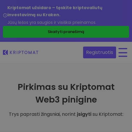
Kriptomat užsidaro – tęskite kriptovaliutų
investavimą su Kraken.
Jūsų lėšos yra saugios ir visiškai prieinamos.
Skaityti pranešimą
Registruotis
Pirkimas su Kriptomat
Web3 pinigine
Trys paprasti žingsniai, norint
įsigyti
su Kriptomat: