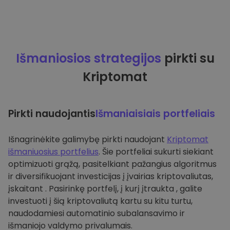
Išmaniosios strategijos
pirkti su
Kriptomat
Pirkti naudojantis
Išmaniaisiais portfeliais
Išnagrinėkite galimybę pirkti naudojant
Kriptomat
išmaniuosius portfelius
. Šie portfeliai sukurti siekiant
optimizuoti grąžą, pasitelkiant pažangius algoritmus
ir diversifikuojant investicijas į įvairias kriptovaliutas,
įskaitant . Pasirinkę portfelį, į kurį įtraukta , galite
investuoti į šią kriptovaliutą kartu su kitu turtu,
naudodamiesi automatinio subalansavimo ir
išmaniojo valdymo privalumais.