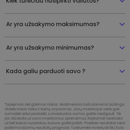
Kiek turėčiau nusipirkti valiutos?
Ar yra užsakymo maksimumas?
Ar yra užsakymo minimumas?
Kada galiu parduoti savo ?
*Įspėjimas dėl galimos rizikos: skaitmeninio turto kainoms būdinga
didelė rinkos rizika ir kainų svyravimai. Jūsų investicijos vertė gali
sumažėti arba padidėti, o investuotos sumos galite neatgauti. Tik
jūs atsakote už savo investicinius sprendimus, Kriptomat neatsako
už bet kokius nuostolius, kuriuos galite patirti. Praeities rezultatai nėra
patikima būsimų rezultatų prognozė. Turėtumėte investuoti tik į tuos