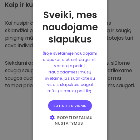
Kaip ir kur
saugoti
Sveiki, mes
Kai nusipirksite
Kriptomat platformoje
, mes
naudojame
sklandžiai pervesime valiutą į jūsų specialią ir saugią
slapukus
piniginę mūsų platformoje. Kiekvienas vartotojas turi
savo individualią piniginę.
Šioje svetainėje naudojami
slapukai, siekiant pagerinti
Siekdami apsaugoti savo klientus ir jų lėšas, siūlome
vartotojo patirtį.
saugią saugyklą neprisijungus ir reguliariai atliekame
Naudodamiesi mūsų
saugos auditus. Dėl šio požiūrio mūsų platforma
svetaine, jūs sutinkate su
tampa prieglobsčiu ir kitoms kriptovaliutoms saugoti.
visais slapukais pagal
mūsų slapukų politiką.
SUTIKTI SU VISAIS
RODYTI DETALIAU
NUSTATYMUS
BŪTINIEJI