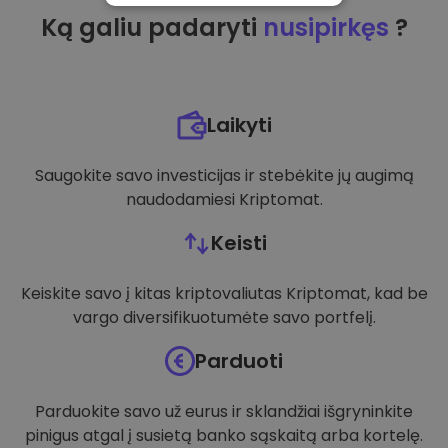
Ką galiu padaryti
nusipirkęs
?
VEIKIMĄ GERINANTYS
TIKSLINIAI
FUNKCINIAI
Laikyti
Saugokite savo investicijas ir stebėkite jų augimą
naudodamiesi Kriptomat.
Keisti
Keiskite savo į kitas kriptovaliutas Kriptomat, kad be
vargo diversifikuotumėte savo portfelį.
Parduoti
Parduokite savo už eurus ir sklandžiai išgryninkite
pinigus atgal į susietą banko sąskaitą arba kortelę.