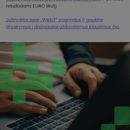
naudodami EURO likutį.
Sužinokite apie „Web3“ pagrindus ir gaukite
atsakymus į dažniausiai užduodamus klausimus čia
.