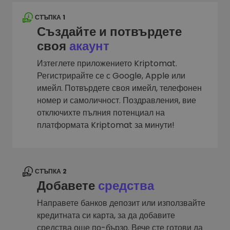
СТЪПКА 1
Създайте и потвърдете
своя
акаунт
Изтеглете приложението Kriptomat.
Регистрирайте се с Google, Apple или
имейл. Потвърдете своя имейл, телефонен
номер и самоличност. Поздравления, вие
отключихте пълния потенциал на
платформата Kriptomat за минути!
СТЪПКА 2
Добавете
средства
Направете банков депозит или използвайте
кредитната си карта, за да добавите
средства още по-бързо. Вече сте готови да