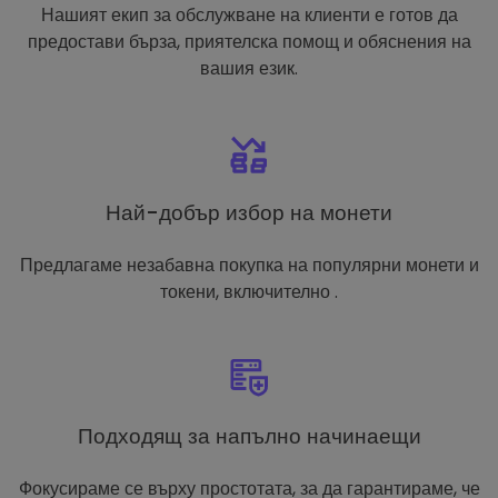
Нашият екип за обслужване на клиенти е готов да
предостави бърза, приятелска помощ и обяснения на
вашия език.
Най-добър избор на монети
Предлагаме незабавна покупка на популярни монети и
токени, включително .
Подходящ за напълно начинаещи
Фокусираме се върху простотата, за да гарантираме, че