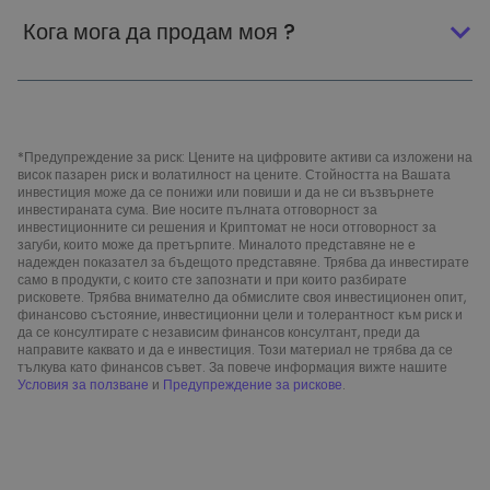
Кога мога да продам моя ?
*Предупреждение за риск: Цените на цифровите активи са изложени на
висок пазарен риск и волатилност на цените. Стойността на Вашата
инвестиция може да се понижи или повиши и да не си възвърнете
инвестираната сума. Вие носите пълната отговорност за
инвестиционните си решения и Криптомат не носи отговорност за
загуби, които може да претърпите. Миналото представяне не е
надежден показател за бъдещото представяне. Трябва да инвестирате
само в продукти, с които сте запознати и при които разбирате
рисковете. Трябва внимателно да обмислите своя инвестиционен опит,
финансово състояние, инвестиционни цели и толерантност към риск и
да се консултирате с независим финансов консултант, преди да
направите каквато и да е инвестиция. Този материал не трябва да се
тълкува като финансов съвет. За повече информация вижте нашите
Условия за ползване
и
Предупреждение за рискове
.