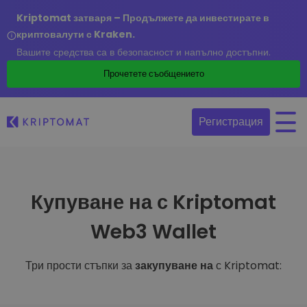
Kriptomat затваря – Продължете да инвестирате в
криптовалути с Kraken.
Вашите средства са в безопасност и напълно достъпни.
Прочетете съобщението
Регистрация
Купуване на с Kriptomat
Web3 Wallet
Три прости стъпки за
закупуване на
с Kriptomat: