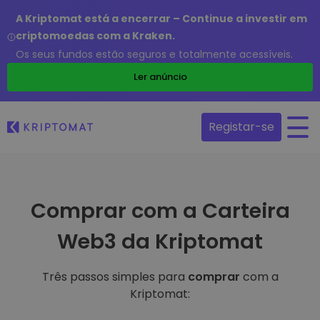
A Kriptomat está a encerrar – Continue a investir em
criptomoedas com a Kraken.
Os seus fundos estão seguros e totalmente acessíveis.
Ler anúncio
Registar-se
Comprar com a Carteira
Web3 da Kriptomat
Três passos simples para
comprar
com a
Kriptomat: