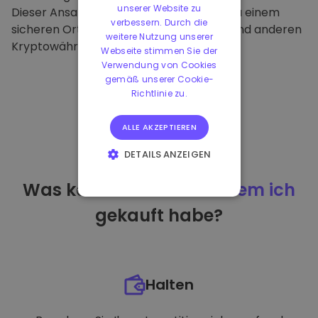
unserer Website zu
Dieser Ansatz macht unsere Plattform zu einem
verbessern. Durch die
sicheren Ort für die Aufbewahrung von und anderen
weitere Nutzung unserer
Kryptowährungen.
Webseite stimmen Sie der
Verwendung von Cookies
gemäß unserer Cookie-
Richtlinie zu.
ALLE AKZEPTIEREN
DETAILS ANZEIGEN
UNBEDINGT
Was kann ich tun
nachdem ich
ERFORDERLICH
gekauft habe?
PERFORMANCE
TARGETING
FUNKTIONALITÄT
Halten