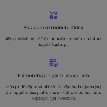
Populārāko monētu izlase
Mēs piedāvājam tūlītēju populāru monētu un žetonu
iegādi, tostarp .
Piemērots pilnīgiem iesācējiem
Mēs piedāvājam vienkāršu risinājumu, kas jums ļauj
ātri apgūt mūsu platformu un kļūt par pārliecinātu
kriptogrāfijas investoru.