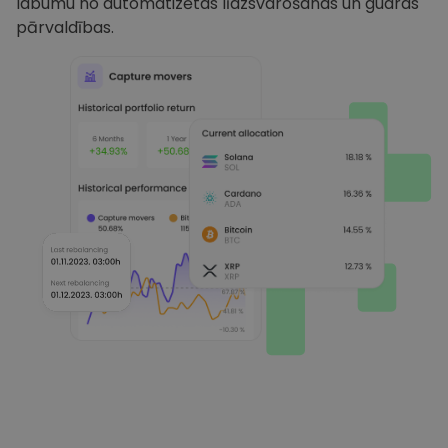
labumu no automatizētas līdzsvarošanas un gudras
pārvaldības.