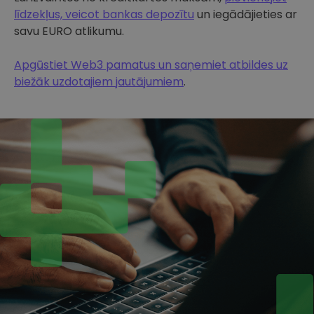
līdzekļus, veicot bankas depozītu
un iegādājieties ar
savu EURO atlikumu.
Apgūstiet Web3 pamatus un saņemiet atbildes uz
biežāk uzdotajiem jautājumiem
.