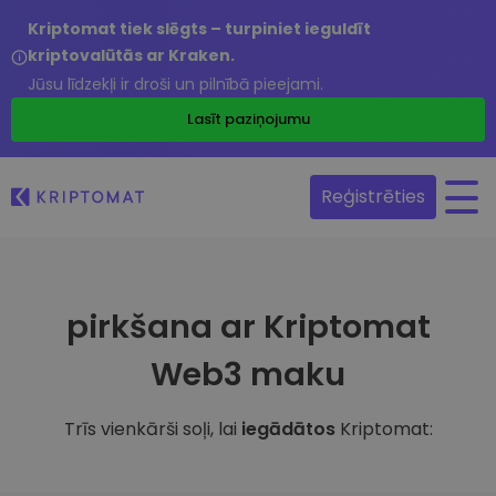
Kriptomat tiek slēgts – turpiniet ieguldīt
kriptovalūtās ar Kraken.
Jūsu līdzekļi ir droši un pilnībā pieejami.
Lasīt paziņojumu
Reģistrēties
pirkšana ar Kriptomat
Web3 maku
Trīs vienkārši soļi, lai
iegādātos
Kriptomat: