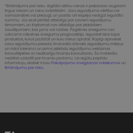
*Brīdinājums par risku: digitālo aktīvu cenas ir pakļautas augstam
tirgus riskam un cenu svārstībām. Jūsu ieguldījuma vērtība var
samazināties vai pieaugt, un pastāv arī iespēja neatgūt ieguldīto
summu. Jūs esat pilnībā atbildīgs par saviem ieguldījumu
lēmumiem, un Kriptomat nav atbildīgs par jebkādiem
zaudējumiem, kas jums var rasties. Pagātnes sniegums nav
uzticams nākotnes snieguma prognozētājs. Ieguldiet tikai tajos
produktos, kurus pazīstat un kuru riskus izprotat. Rūpīgi apsveriet
savu ieguldījumu pieredzi, finansiālo stāvokli, ieguldījumu mērķus
un riska toleranci un pirms jebkādu ieguldījumu veikšanas
konsultējieties ar neatkarīgu finanšu konsultantu. Šo materiālu
nedrīkst uzskatīt par finanšu padomu. Lai iegūtu papildu
informāciju, skatiet mūsu
Pakalpojumu sniegšanas noteikumus
un
Brīdinājumu par risku
.