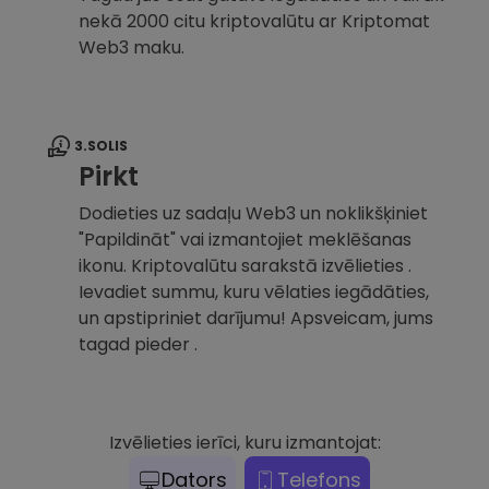
nekā 2000 citu kriptovalūtu ar Kriptomat
Web3 maku.
3.SOLIS
Pirkt
Dodieties uz sadaļu Web3 un noklikšķiniet
"Papildināt" vai izmantojiet meklēšanas
ikonu. Kriptovalūtu sarakstā izvēlieties .
Ievadiet summu, kuru vēlaties iegādāties,
un apstipriniet darījumu! Apsveicam, jums
tagad pieder .
Izvēlieties ierīci, kuru izmantojat:
Dators
Telefons