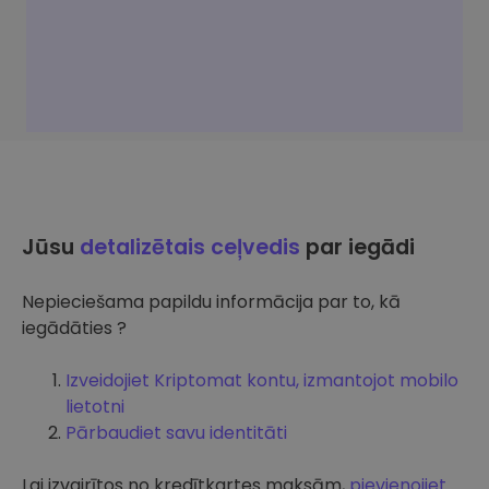
Jūsu
detalizētais ceļvedis
par iegādi
Nepieciešama papildu informācija par to, kā
iegādāties ?
Izveidojiet Kriptomat kontu, izmantojot mobilo
lietotni
Pārbaudiet savu identitāti
Lai izvairītos no kredītkartes maksām,
pievienojiet