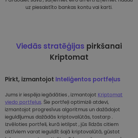
uz piesaistīto bankas kontu vai karti.
Viedās stratēģijas
pirkšanai
Kriptomat
Pirkt, izmantojot
Inteliģentos portfeļus
Jums ir iespēja iegādāties , izmantojot
Kriptomat
viedo portfeļus
. Šie portfeļi optimizē atdevi,
izmantojot progresīvus algoritmus un dažādojot
ieguldījumus dažādās kriptovalūtās, tostarp .
Izvēloties portfeli, kurā ietilpst , jūs līdzās citiem
aktīviem varat ieguldīt šajā kriptovalūtā, gūstot