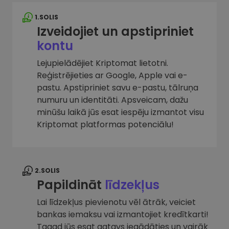
1.SOLIS
Izveidojiet un apstipriniet
kontu
Lejupielādējiet Kriptomat lietotni.
Reģistrējieties ar Google, Apple vai e-
pastu. Apstipriniet savu e-pastu, tālruņa
numuru un identitāti. Apsveicam, dažu
minūšu laikā jūs esat iespēju izmantot visu
Kriptomat platformas potenciālu!
2.SOLIS
Papildināt
līdzekļus
Lai līdzekļus pievienotu vēl ātrāk, veiciet
bankas iemaksu vai izmantojiet kredītkarti!
Tagad jūs esat gatavs iegādāties un vairāk