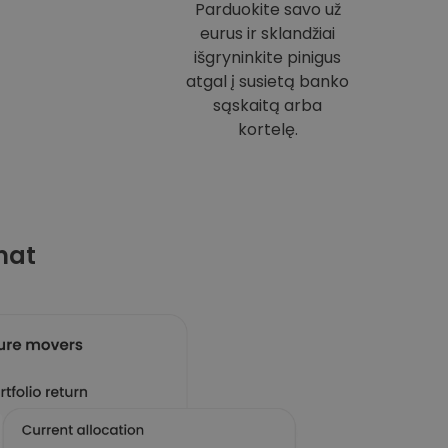
Parduokite savo už
eurus ir sklandžiai
išgryninkite pinigus
atgal į susietą banko
sąskaitą arba
kortelę.
mat