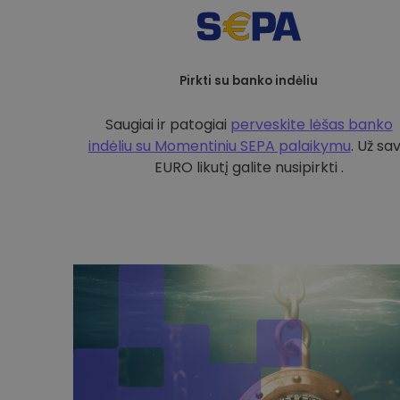
Pirkti su banko indėliu
Saugiai ir patogiai
perveskite lėšas banko
indėliu su
Momentiniu SEPA palaikymu
. Už sa
EURO likutį galite nusipirkti .