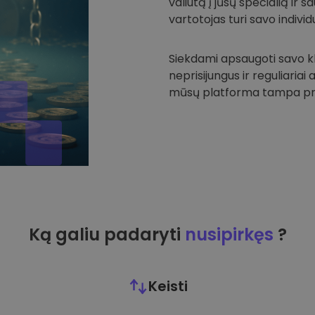
valiutą į jūsų specialią ir
vartotojas turi savo individu
Siekdami apsaugoti savo kli
neprisijungus ir reguliariai
mūsų platforma tampa prie
Ką galiu padaryti
nusipirkęs
?
Keisti