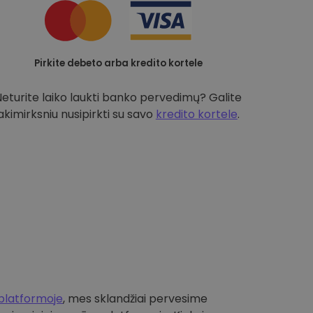
Pirkite debeto arba kredito kortele
Neturite laiko laukti banko pervedimų? Galite
akimirksniu nusipirkti su savo
kredito kortele
.
platformoje
, mes sklandžiai pervesime