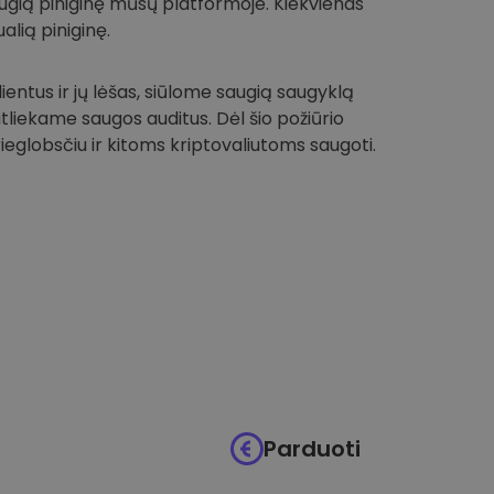
 saugią piniginę mūsų platformoje. Kiekvienas
alią piniginę.
entus ir jų lėšas, siūlome saugią saugyklą
 atliekame saugos auditus. Dėl šio požiūrio
globsčiu ir kitoms kriptovaliutoms saugoti.
Parduoti