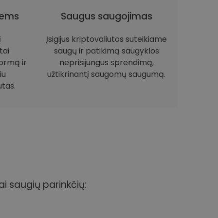
iems
Saugus saugojimas
į
Įsigijus kriptovaliutos suteikiame
tai
saugų ir patikimą saugyklos
ormą ir
neprisijungus sprendimą,
iu
užtikrinantį saugomų saugumą.
utas.
ai saugių parinkčių: