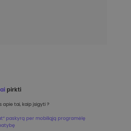
ai
pirkti
apie tai, kaip įsigyti ?
at“ paskyrą per mobiliąją programėlę
apatybę