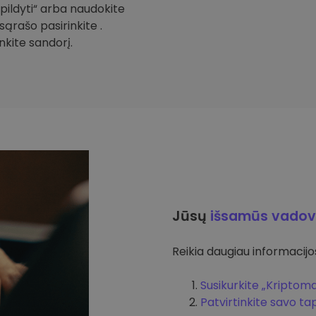
Papildyti“ arba naudokite
sąrašo pasirinkite .
inkite sandorį.
Jūsų
išsamūs vadov
Reikia daugiau informacijos 
Susikurkite „Kriptom
Patvirtinkite savo t