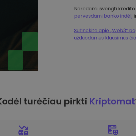
Norėdami išvengti kredito
pervesdami banko indėlį
i
Sužinokite apie „Web3“ pag
užduodamus klausimus či
Kodėl turėčiau pirkti
Kriptomat