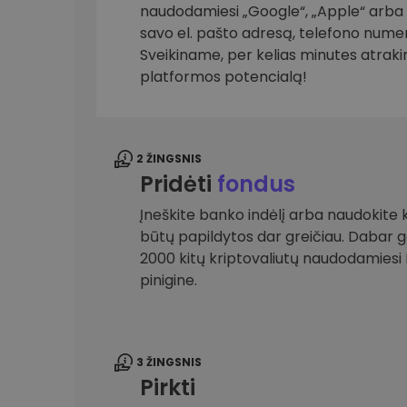
naudodamiesi „Google“, „Apple“ arba el
savo el. pašto adresą, telefono numer
Investicijų tyrinėtojas
Rask savo kripto strategiją
Sveikiname, per kelias minutes atrak
platformos potencialą!
2 ŽINGSNIS
Pridėti
fondus
Įneškite banko indėlį arba naudokite k
būtų papildytos dar greičiau. Dabar gal
2000 kitų kriptovaliutų naudodamies
pinigine.
3 ŽINGSNIS
Pirkti