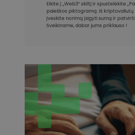
Eikite į „Web3“ skiltį ir spustelėkite „
paieškos piktogramą. Iš kriptovaliutų 
Įveskite norimą įsigyti sumą ir patvirt
Sveikiname, dabar jums priklauso !