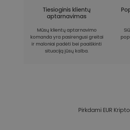
Tiesioginis klientų
Pop
aptarnavimas
Mūsų klientų aptarnavimo
Si
komanda yra pasirengusi greitai
popu
ir maloniai padėti bei paaiškinti
situaciją jūsų kalba.
Pirkdami EUR Kripto