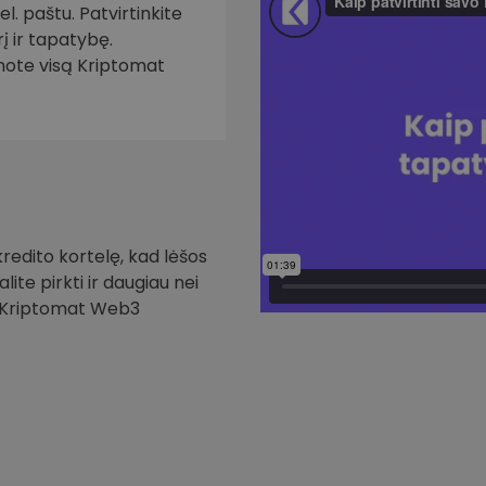
. paštu. Patvirtinkite
į ir tapatybę.
inote visą Kriptomat
redito kortelę, kad lėšos
ite pirkti ir daugiau nei
i Kriptomat Web3