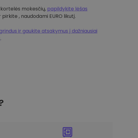
 kortelės mokesčių,
papildykite lėšas
r pirkite , naudodami EURO likutį.
rindus ir gaukite atsakymus į dažniausiai
a
.
?