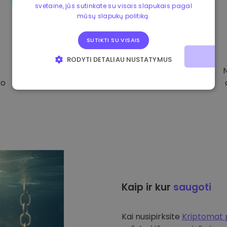
svetaine, jūs sutinkate su visais slapukais pagal
mūsų slapukų politiką.
SUTIKTI SU VISAIS
RODYTI DETALIAU NUSTATYMUS
BŪTINIEJI
VEIKIMĄ GERINANTYS
vo
TIKSLINIAI
FUNKCINIAI
Kaip ir kur
saugoti
Kai nusipirksite
Kriptomat 