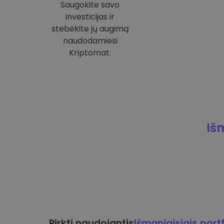
Saugokite savo
investicijas ir
stebėkite jų augimą
naudodamiesi
Kriptomat.
Iš
Pirkti naudojantis
Išmaniaisiais portf