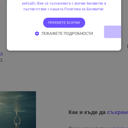
уебсайт, Вие се съгласявате с всички бисквитки в
съответствие с нашата Политика за Бисквитки.
ПРИЕМЕТЕ ВСИЧКИ
ПОКАЖЕТЕ ПОДРОБНОСТИ
СТРОГО НЕОБХОДИМО
ЕФЕКТИВНОСТ
на
ТАРГЕТИРАНЕ
ФУНКЦИОНАЛНОСТ
O.
Как и къде да
съхран