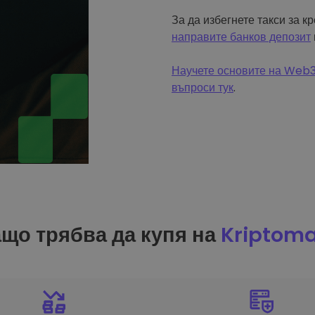
За да избегнете такси за к
направите банков депозит
Научете основите на Web3 
въпроси тук
.
що трябва да купя на
Kriptom