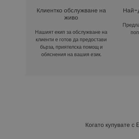
Клиентко обслужване на
Най-д
живо
Предла
Нашият екип за обслужване на
поп
клиенти е готов да предостави
бърза, приятелска помощ и
обяснения на вашия език.
Когато купувате с 