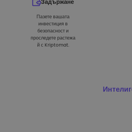
Задържане
Пазете вашата
инвестиция в
безопасност и
проследете растежа
й с Kriptomat.
Интелиг