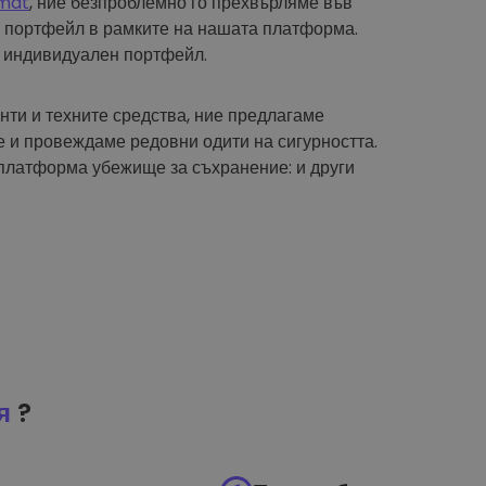
mat
, ние безпроблемно го прехвърляме във
 портфейл в рамките на нашата платформа.
 индивидуален портфейл.
нти и техните средства, ние предлагаме
 и провеждаме редовни одити на сигурността.
платформа убежище за съхранение: и други
я
?