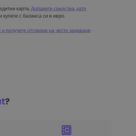
редитни карти,
Добавете средства, като
и купете с баланса си в евро.
и получете отговори на често задавани
at
?