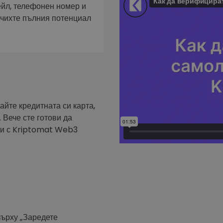
фейл за
ейл, телефонен номер и
ючихте пълния потенциал
довател
ратегия
айте кредитната си карта,
 Вече сте готови да
ути с Kriptomat Web3
върху „Заредете