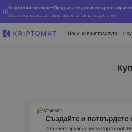
Kriptomat затваря – Продължете да инвестирате в крипт
Вашите средства са в безопасност и напълно достъпни.
Цени на Криптовалути
Нау
Куп
Наско
Послед
Купуване и продаване
Всички цени
Kripto
криптовалута
Над 300+ криптовалути
Купете 300+ криптовалу
Ако бя
Топ печеливши & губещи
...днес
Размяна на криптовал
Намерете възможности за
Над 1 000 опции за двойк
инвестиране
Интелигентни портфо
СТЪПКА 1
Интелигентен начин за 
Създайте и потвърдете
в криптовалути
Kriptomat Портфейл
Изтеглете приложението Kriptomat. Ре