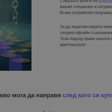
След като купите на
Kripto
вашия специален и сигурен
Всеки потребител получава
За да защитим нашите клие
сигурно офлайн съхранение
Този подход прави нашата 
криптовалути.
кво мога да направя
след като си куп