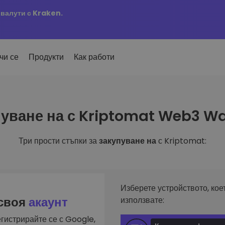
овалути с Kraken.
чи се
Продукти
Как работи
Сигн
уване на с Kriptomat Web3 Wa
ро добавени
Актуа
но добавени токени в
 на
KriptoEarn
любим
mat
Печелете награди с вашата
ти
криптовалута
Три прости стъпки за
закупуване на
с Kriptomat:
Разг
х купил за 100 €…
Откри
Трезор
 щеше да струва
ута
инвес
Спестете криптовалута за вашето
и
бъдеще
Анал
лиа
Интел
Повтаряща се печалба
Изберете устройството, кое
инвестиране
оптим
Редовно планирани инвестиции
 своя
акаунт
използвате:
(DCA)
гистрирайте се с Google,