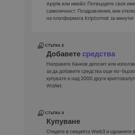
Сигурен и опростен порт
Apple или имейл. Потвърдете своя им
криптовалута
самоличност. Поздравления, вие откл
Инвестиционен изсле
на платформата Kriptomat за минути!
Намери своята крипто ст
СТЪПКА 2
Добавете
средства
Направете банков депозит или използв
за да добавите средства още по-бързо.
купувате и над 2000 други криптовал
Wallet.
СТЪПКА 3
Купуване
Отидете в секцията Web3 и щракнете 