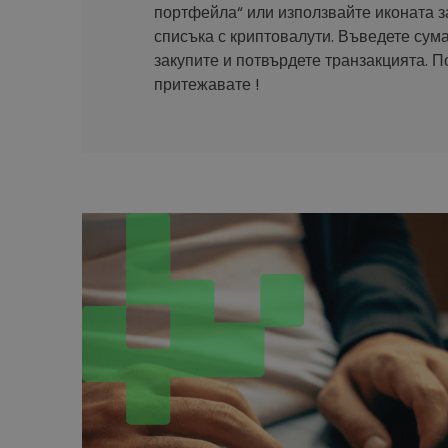
портфейла“ или използвайте иконата з
списъка с криптовалути. Въведете сума
закупите и потвърдете транзакцията. П
притежавате !