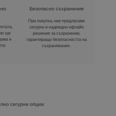
лно
Безопасно съхранение
При покупка, ние предлагаме
отата,
сигурно и надеждно офлайн
рзо ще
решение за съхранение,
орма и
гарантиращо безопасността на
пто
съхранявания .
ълно сигурни опции: