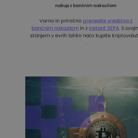
nakup z bančnim nakazilom
Varno in priročno
prenesite sredstva z
bančnim nakazilom
in z
instant SEPA
. S svoj
stanjem v evrih lahko nato kupite kriptovalu
.