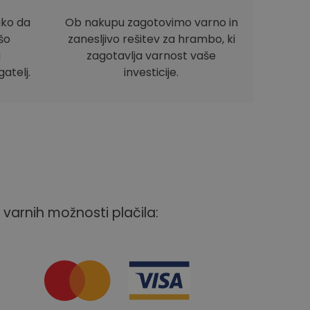
ako da
Ob nakupu zagotovimo varno in
ašo
zanesljivo rešitev za hrambo, ki
i
zagotavlja varnost vaše
atelj.
investicije.
 varnih možnosti plačila: