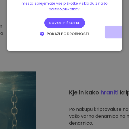
mesta sprejemate vse piškotke v skladu z našo
politiko piškotkov.
DOVOLI PIŠKOTKE
im
to
POKAŽI PODROBNOSTI
NUJNO POTREBNI
IZVEDBENI
CILJANJE
FUNKCIONALNOST
Kje in kako
hraniti
kri
Po nakupu kriptovalute n
vašo varno denarnico na n
denarnico.