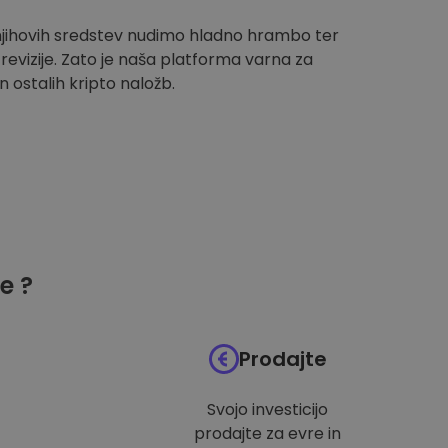
 njihovih sredstev nudimo hladno hrambo ter
evizije. Zato je naša platforma varna za
n ostalih kripto naložb.
e ?
Prodajte
Svojo investicijo
prodajte za evre in