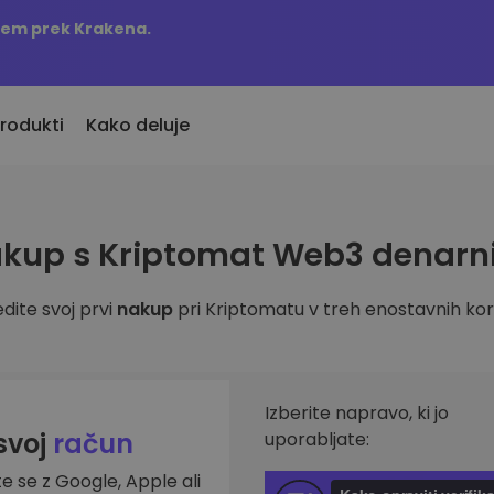
njem prek Krakena.
rodukti
Kako deluje
KriptoEarn
Opozorila o c
kup s Kriptomat Web3 denarn
vno dodani
Zaslužite nagrade s svojim
Ažurne informac
o dodane kriptovalute
kriptovalutami
najljubših žeton
dite svoj prvi
nakup
pri Kriptomatu v treh enostavnih kor
Trezor
 bi kupil 100 EUR…
Raziščite sre
Varčujte kriptovalute za svojo
s bi bil vreden
Odkrijte naložben
prihodnost
Analitika port
Ponavljajoči nakup
Pametni vpogled
Izberite napravo, ki jo
Redno načrtovane naložbe (DCA)
učinkovitost
 svoj
račun
uporabljate:
te se z Google, Apple ali