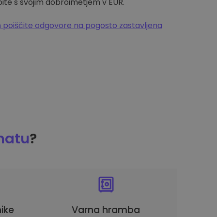
pite s svojim dobroimetjem v EUR.
 poiščite odgovore na pogosto zastavljena
matu
?
ike
Varna hramba