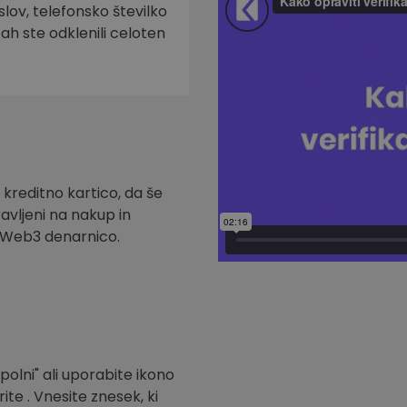
slov, telefonsko številko
tah ste odklenili celoten
 kreditno kartico, da še
ravljeni na nakup in
t Web3 denarnico.
polni" ali uporabite ikono
ite . Vnesite znesek, ki