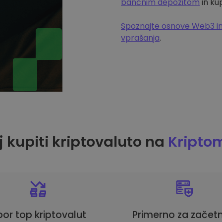
bančnim depozitom
in ku
Spoznajte osnove Web3 in
vprašanja
.
 kupiti kriptovaluto na
Kripto
bor top kriptovalut
Primerno za začetn