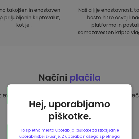
mo takojšen in enostaven
Naš cilj je enostavnost, t
 priljubljenih kriptovalut,
boste hitro osvojili n
kot je .
platformo in postal
samozavesten kripto vlag
Načini
plačila
z evri na platformi Kriptomat imate na voljo več
Hej, uporabljamo
piškotke.
To spletno mesto uporablja piškotke za izboljšanje
uporabniške izkušnje. Z uporabo našega spletnega