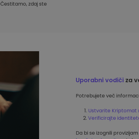
. Čestitamo, zdaj ste
Uporabni vodiči
za v
Potrebujete več informacij
Ustvarite Kriptomat 
Verificirajte identitet
Da bi se izognili provizija