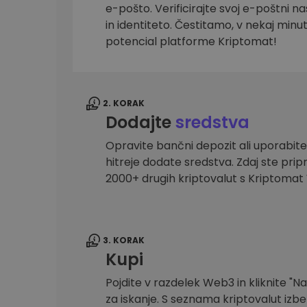
e-pošto. Verificirajte svoj e-poštni na
Raziskovalec naložb
in identiteto. Čestitamo, v nekaj minu
Najdi svojo kripto strategijo
potencial platforme Kriptomat!
2. KORAK
Dodajte
sredstva
Opravite bančni depozit ali uporabite
hitreje dodate sredstva. Zdaj ste prip
2000+ drugih kriptovalut s Kriptoma
3. KORAK
Kupi
Pojdite v razdelek Web3 in kliknite "Na
za iskanje. S seznama kriptovalut izber