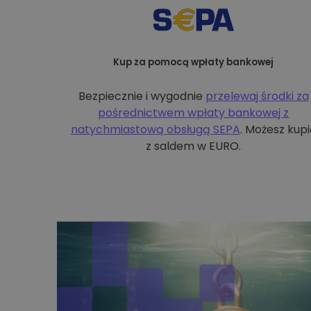
Kup za pomocą wpłaty bankowej
Bezpiecznie i wygodnie
przelewaj środki za
pośrednictwem wpłaty bankowej z
natychmiastową obsługą SEPA
. Możesz kupi
z saldem w EURO.