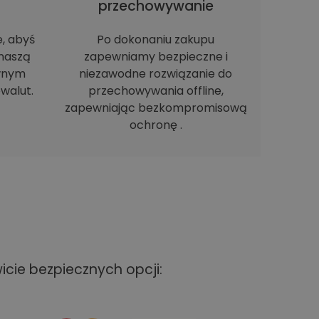
h
przechowywanie
e, abyś
Po dokonaniu zakupu
naszą
zapewniamy bezpieczne i
ewnym
niezawodne rozwiązanie do
walut.
przechowywania offline,
zapewniając bezkompromisową
ochronę .
cie bezpiecznych opcji: