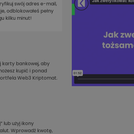
yfikuj swój adres e-mail,
je, odblokowałeś pełny
walut
u kilku minut!
 karty bankowej, aby
możesz kupić i ponad
ortfela Web3 Kriptomat.
” lub użyj ikony
walut. Wprowadź kwotę,