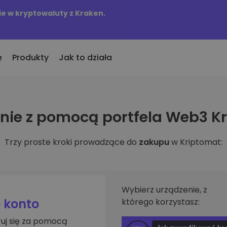
e w kryptowaluty z Kraken.
ę
Produkty
Jak to działa
KriptoEarn
Alerty c
ie z pomocą portfela Web3 K
to
nio dodane
Zdobywaj nagrody za swoje
Aktualizac
okeny dodane do Kriptomat
kryptowaluty
tokenów w 
Trzy proste kroki prowadzące do
zakupu
w Kriptomat:
śli za równowartość
Skarbiec
Przegląd
kupiłbym…
Zachowaj kryptowaluty na swoją
Odkryj moż
 byłoby to warte
przyszłość
Analiza p
Zakup Cykliczny
ie w
Inteligent
Regularnie zaplanowane
Wybierz urządzenie, z
zapewniaj
inwestycje (DCA)
e
konto
którego korzystasz:
fel
ruj się za pomocą