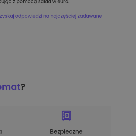
pując z pomocą salda w euro.
zyskaj odpowiedzi na najczęściej zadawane
tomat
?
a
Bezpieczne