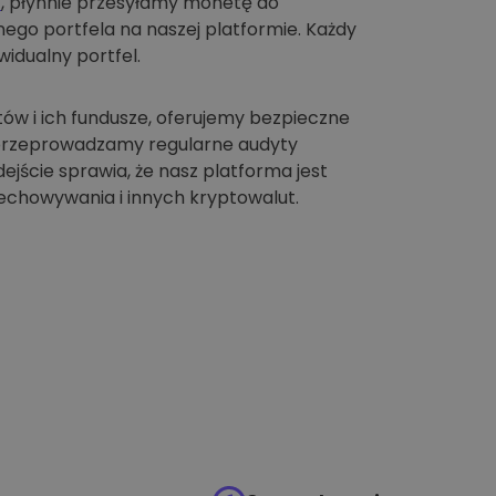
t
, płynnie przesyłamy monetę do
go portfela na naszej platformie. Każdy
idualny portfel.
tów i ich fundusze, oferujemy bezpieczne
 przeprowadzamy regularne audyty
jście sprawia, że nasz platforma jest
chowywania i innych kryptowalut.