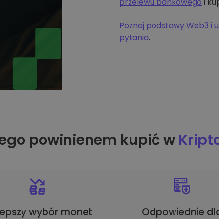
przelewu bankowego
i ku
Poznaj podstawy Web3 i u
pytania
.
ego powinienem kupić w
Krip
lepszy wybór monet
Odpowiednie dl