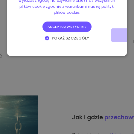
wyrażasz zgodę na używanie przez nas wszystkich
plików cookie zgodnie z warunkami naszej polityki
plików cookie.
AKCEPTUJ WSZYSTKIE
POKAŻ SZCZEGÓŁY
NIEZBĘDNE
WYDAJNOŚĆ
ć
TARGETOWANIE
FUNKCJONALNOŚĆ
Jak i gdzie
przecho