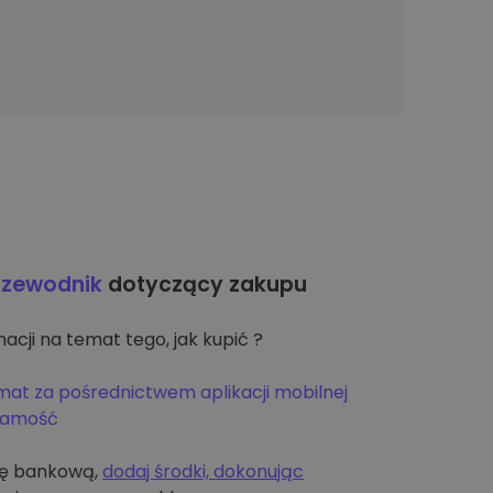
rzewodnik
dotyczący zakupu
acji na temat tego, jak kupić ?
mat za pośrednictwem aplikacji mobilnej
żsamość
tę bankową,
dodaj środki, dokonując