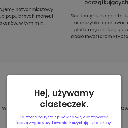
początkującyc
rujemy natychmiastowy
Skupiamy się na prostoci
up popularnych monet i
mógł szybko opanować 
okenów, w tym m.in. .
platformę i stać się p
siebie inwestorem krypto
Metody
płatności
Hej, używamy
ciasteczek.
w Kriptomat, masz dostęp do różnych i całkowi
Ta strona korzysta z plików cookie, aby zapewnić
lepszą wygodę użytkowania. Korzystając z tej strony,