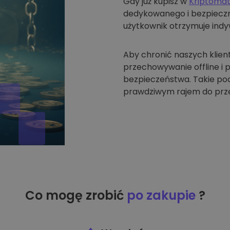
Gdy już kupisz w
Kriptoma
dedykowanego i bezpieczne
użytkownik otrzymuje indyw
Aby chronić naszych klien
przechowywanie offline i
bezpieczeństwa. Takie pode
prawdziwym rajem do prze
Co mogę zrobić
po zakupie
?