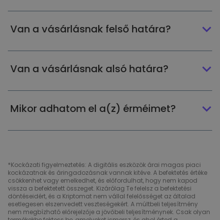
Van a vásárlásnak felső határa?
Van a vásárlásnak alsó határa?
Mikor adhatom el a(z) érméimet?
*Kockázati figyelmeztetés: A digitális eszközök árai magas piaci
kockázatnak és áringadozásnak vannak kitéve. A befektetés értéke
csökkenhet vagy emelkedhet, és előfordulhat, hogy nem kapod
vissza a befektetett összeget. Kizárólag Te felelsz a befektetési
döntéseidért, és a Kriptomat nem vállal felelősséget az általad
esetlegesen elszenvedett veszteségekért. A múltbeli teljesítmény
nem megbízható előrejelzője a jövőbeli teljesítménynek. Csak olyan
termékekbe fektess be, amelyeket ismersz, és ahol érted a