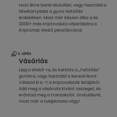
Hozz létre banki átutalást, vagy használd a
hitelkártyádat a gyors feltöltés
érdekében. Most már készen állsz a és
2000+ más kriptovaluta vásárlására a
Kriptomat Web3 pénztárcával.
3. LÉPÉS
Vásárlás
Lépj a Web3-ra, és kattints a „Feltöltés”
gombra, vagy használd a kereső ikont.
Válaszd ki a -t a kriptovaluták listájából.
Add meg a vásárolni kívánt összeget, és
erősítsd meg a tranzakciót. Gratulálunk,
most már a tulajdonosa vagy!