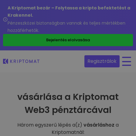
A Kriptomat bezár – Folytassa a kripto befektetést a
Krakennel.
Pénzeszközei biztonságban vannak és teljes mértékben
hozzáférhetők.
Bejelentés elolvasása
Regisztrálok
vásárlása a Kriptomat
Web3 pénztárcával
Három egyszerű lépés a(z)
vásárláshoz
a
Kriptomatnál: