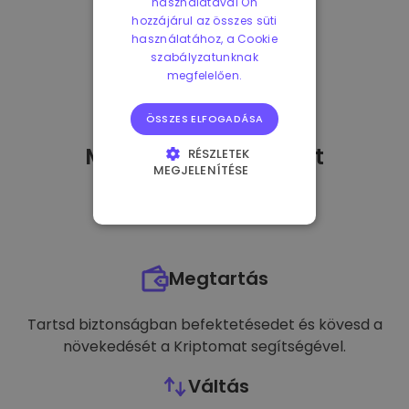
használatával Ön
hozzájárul az összes süti
használatához, a Cookie
szabályzatunknak
megfelelően.
ÖSSZES ELFOGADÁSA
Mit tehetek
miután
-t
RÉSZLETEK
MEGJELENÍTÉSE
vásároltam?
ELENGEDHETETLENÜL
SZÜKSÉGES
TELJESÍTMÉNY
Megtartás
CÉLZÁS
FUNKCIONALITÁS
Tartsd biztonságban befektetésedet és kövesd a
növekedését a Kriptomat segítségével.
Váltás