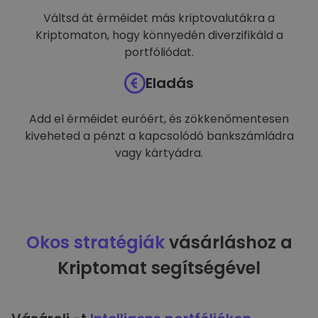
Váltsd át érméidet más kriptovalutákra a
Kriptomaton, hogy könnyedén diverzifikáld a
portfóliódat.
Eladás
Add el érméidet euróért, és zökkenőmentesen
kiveheted a pénzt a kapcsolódó bankszámládra
vagy kártyádra.
Okos stratégiák
vásárláshoz a
Kriptomat segítségével