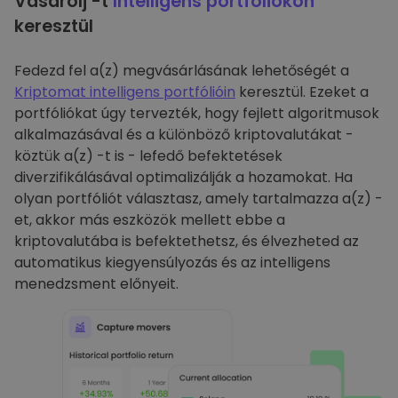
Vásárolj -t
Intelligens portfóliókon
keresztül
Fedezd fel a(z) megvásárlásának lehetőségét a
Kriptomat intelligens portfólióin
keresztül. Ezeket a
portfóliókat úgy tervezték, hogy fejlett algoritmusok
alkalmazásával és a különböző kriptovalutákat -
köztük a(z) -t is - lefedő befektetések
diverzifikálásával optimalizálják a hozamokat. Ha
olyan portfóliót választasz, amely tartalmazza a(z) -
et, akkor más eszközök mellett ebbe a
kriptovalutába is befektethetsz, és élvezheted az
automatikus kiegyensúlyozás és az intelligens
menedzsment előnyeit.