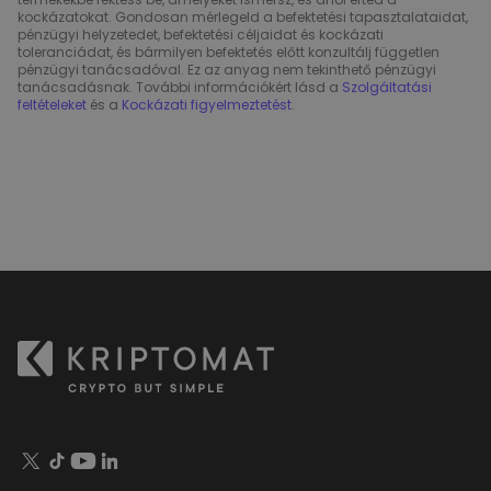
kockázatokat. Gondosan mérlegeld a befektetési tapasztalataidat,
pénzügyi helyzetedet, befektetési céljaidat és kockázati
toleranciádat, és bármilyen befektetés előtt konzultálj független
pénzügyi tanácsadóval. Ez az anyag nem tekinthető pénzügyi
tanácsadásnak. További információkért lásd a
Szolgáltatási
feltételeket
és a
Kockázati figyelmeztetést
.