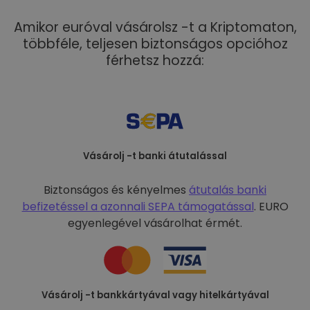
Amikor euróval vásárolsz -t a Kriptomaton,
többféle, teljesen biztonságos opcióhoz
férhetsz hozzá:
Vásárolj -t banki átutalással
Biztonságos és kényelmes
átutalás banki
befizetéssel a
azonnali SEPA támogatással
. EURO
egyenlegével vásárolhat érmét.
Vásárolj -t bankkártyával vagy hitelkártyával