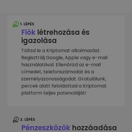
1. LÉPÉS
Fiók
létrehozása és
igazolása
Töltsd le a Kriptomat alkalmazást.
Regisztrálj Google, Apple vagy e-mail
használatával. Ellenőrizd az e-mail
címedet, telefonszámodat és a
személyazonosságodat. Gratulálunk,
percek alatt feloldottad a Kriptomat
platform teljes potenciálját!
2. LÉPÉS
Pénzeszközök
hozzáadása