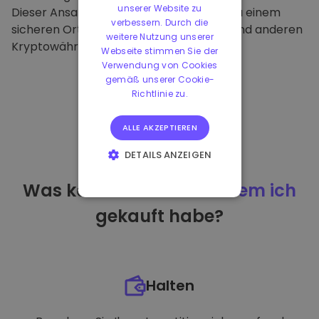
unserer Website zu
Dieser Ansatz macht unsere Plattform zu einem
verbessern. Durch die
sicheren Ort für die Aufbewahrung von und anderen
weitere Nutzung unserer
Kryptowährungen.
Webseite stimmen Sie der
Verwendung von Cookies
gemäß unserer Cookie-
Richtlinie zu.
ALLE AKZEPTIEREN
DETAILS ANZEIGEN
UNBEDINGT
Was kann ich tun
nachdem ich
ERFORDERLICH
gekauft habe?
PERFORMANCE
TARGETING
FUNKTIONALITÄT
Halten